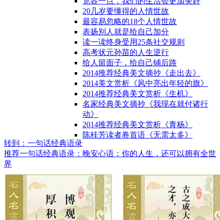
宽容一点，我们的生活会更加美好
20几岁要懂得的人情世故
最容易忽略的18个人情世故
表扬别人就是给自己加分
读一读终身受用25条社交规则
高考状元孙苗的人生逆行
给人留面子，给自己铺后路
2014推荐经典美文摘抄《走出去》
2014美文赏析《风中亮出年轻的旗》
2014推荐经典美文赏析《生机》
名家经典美文摘抄《我现在就付诸行
动》
2014推荐经典美文赏析《青杨》
陈桂芳读者卷首语《无需太多》
转到：一句话经典语录
推荐一句话经典语录：晚安心语：你的人生，还可以拥有全世
界