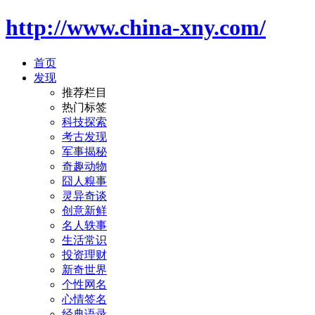
http://www.china-xny.com/
首页
发现
推荐栏目
热门标签
科技探索
考古发现
军事揭秘
奇趣动物
囧人糗事
灵异奇谈
创意新鲜
名人轶事
生活常识
投资理财
新奇世界
个性网名
心情签名
经典语录