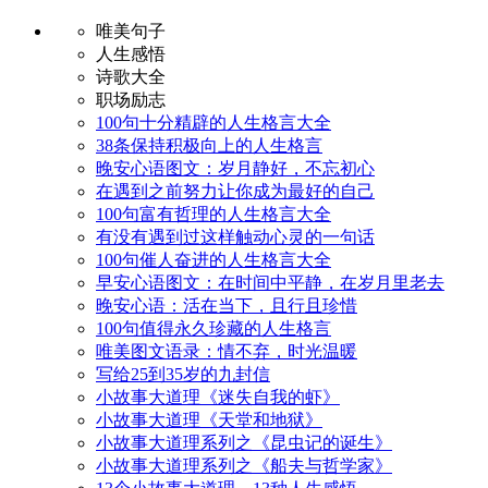
唯美句子
人生感悟
诗歌大全
职场励志
100句十分精辟的人生格言大全
38条保持积极向上的人生格言
晚安心语图文：岁月静好，不忘初心
在遇到之前努力让你成为最好的自己
100句富有哲理的人生格言大全
有没有遇到过这样触动心灵的一句话
100句催人奋进的人生格言大全
早安心语图文：在时间中平静，在岁月里老去
晚安心语：活在当下，且行且珍惜
100句值得永久珍藏的人生格言
唯美图文语录：情不弃，时光温暖
写给25到35岁的九封信
小故事大道理《迷失自我的虾》
小故事大道理《天堂和地狱》
小故事大道理系列之《昆虫记的诞生》
小故事大道理系列之《船夫与哲学家》