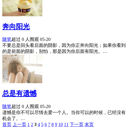
奔向阳光
随笔
超过 0 人围观
05-20
不要总是回头看后面的阴影，因为你正奔向阳光；如果你看到
的是前面的阴影，别怕，那是因为你后面有阳光。…
总是有遗憾
随笔
超过 0 人围观
05-20
遗憾是你不可以尽情去爱一个人。当你可以的时候，已经没有
机会了。…
首页
上一页
1
2
3
4
5
6
7
8
9
10
11
下一页
末页