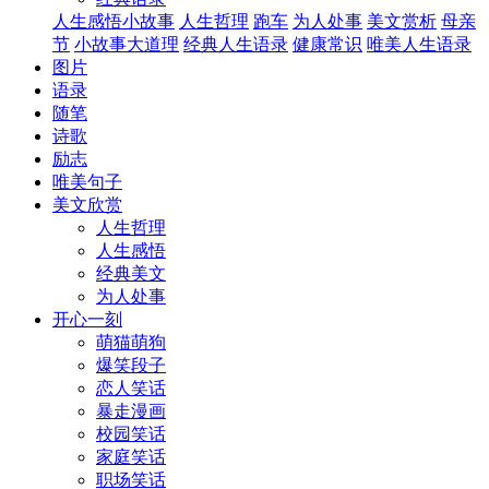
人生感悟小故事
人生哲理
跑车
为人处事
美文赏析
母亲
节
小故事大道理
经典人生语录
健康常识
唯美人生语录
图片
语录
随笔
诗歌
励志
唯美句子
美文欣赏
人生哲理
人生感悟
经典美文
为人处事
开心一刻
萌猫萌狗
爆笑段子
恋人笑话
暴走漫画
校园笑话
家庭笑话
职场笑话