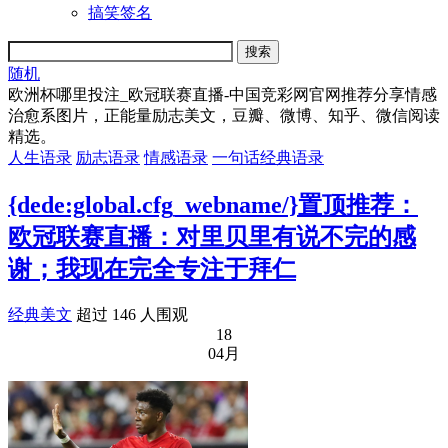
搞笑签名
随机
欧洲杯哪里投注_欧冠联赛直播-中国竞彩网官网推荐分享情感
治愈系图片，正能量励志美文，豆瓣、微博、知乎、微信阅读
精选。
人生语录
励志语录
情感语录
一句话经典语录
{dede:global.cfg_webname/}置顶推荐：
欧冠联赛直播：对里贝里有说不完的感
谢；我现在完全专注于拜仁
经典美文
超过 146 人围观
18
04月