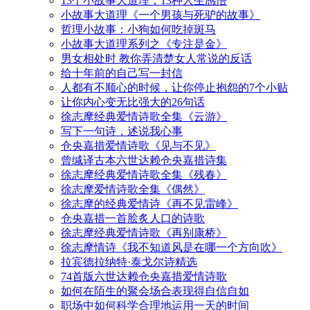
13个小故事大道理，13种人生感悟
小故事大道理《一个男孩与死驴的故事》
哲理小故事：小狗如何吃掉斑马
小故事大道理系列之《专注是金》
男女相处时 教你弄清楚女人常说的反话
给十年前的自己写一封信
人都有不顺心的时候，让你停止抱怨的7个小贴
让你内心变无比强大的26句话
徐志摩经典爱情诗歌全集《云游》
写下一句诗，述说我心事
仓央嘉措爱情诗歌《见与不见》
曾缄译古本六世达赖仓央嘉措诗集
徐志摩经典爱情诗歌全集《残春》
徐志摩爱情诗歌全集《偶然》
徐志摩的经典爱情诗《再不见雷峰》
仓央嘉措一首脍炙人口的诗歌
徐志摩经典爱情诗歌《再别康桥》
徐志摩情诗《我不知道风是在哪一个方向吹》
拉宾德拉纳特·泰戈尔诗精选
74首版六世达赖仓央嘉措爱情诗歌
如何在陌生的聚会场合表现得自信自如
职场中如何科学合理地运用一天的时间