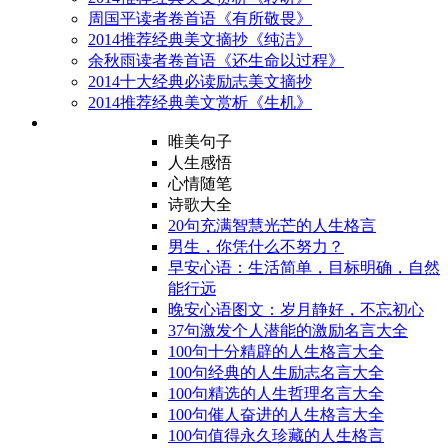
周国平读者卷首语《有所敬畏》
2014推荐经典美文摘抄《纯洁》
余秋雨读者卷首语《还生命以过程》
2014十大经典必读励志美文摘抄
2014推荐经典美文赏析《生机》
唯美句子
人生感悟
心情随笔
诗歌大全
20句充满智慧光芒的人生格言
男生，你凭什么不努力？
早安心语：生活简单，目标明确，自然
能行远
晚安心语图文：岁月静好，不忘初心
37句激发个人潜能的激励名言大全
100句十分精辟的人生格言大全
100句经典的人生励志名言大全
100句精选的人生哲理名言大全
100句催人奋进的人生格言大全
100句值得永久珍藏的人生格言