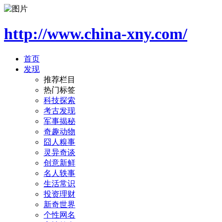
http://www.china-xny.com/
首页
发现
推荐栏目
热门标签
科技探索
考古发现
军事揭秘
奇趣动物
囧人糗事
灵异奇谈
创意新鲜
名人轶事
生活常识
投资理财
新奇世界
个性网名