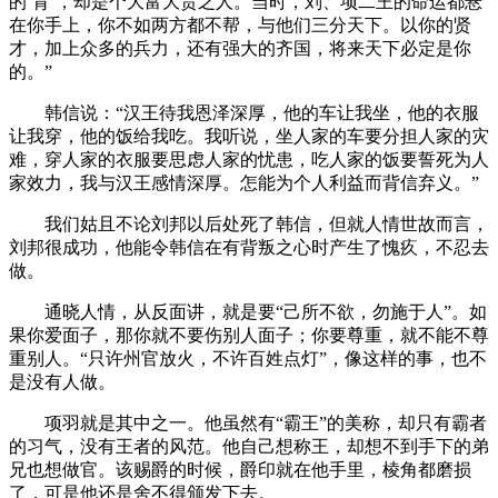
的‘背’，却是个大富大贵之人。当时，刘、项二王的命运都悬
在你手上，你不如两方都不帮，与他们三分天下。以你的贤
才，加上众多的兵力，还有强大的齐国，将来天下必定是你
的。”
韩信说：“汉王待我恩泽深厚，他的车让我坐，他的衣服
让我穿，他的饭给我吃。我听说，坐人家的车要分担人家的灾
难，穿人家的衣服要思虑人家的忧患，吃人家的饭要誓死为人
家效力，我与汉王感情深厚。怎能为个人利益而背信弃义。”
我们姑且不论刘邦以后处死了韩信，但就人情世故而言，
刘邦很成功，他能令韩信在有背叛之心时产生了愧疚，不忍去
做。
通晓人情，从反面讲，就是要“己所不欲，勿施于人”。如
果你爱面子，那你就不要伤别人面子；你要尊重，就不能不尊
重别人。“只许州官放火，不许百姓点灯”，像这样的事，也不
是没有人做。
项羽就是其中之一。他虽然有“霸王”的美称，却只有霸者
的习气，没有王者的风范。他自己想称王，却想不到手下的弟
兄也想做官。该赐爵的时候，爵印就在他手里，棱角都磨损
了，可是他还是舍不得颁发下去。