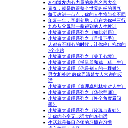
20句激发内心力量的格言名言大全
青春，就是敢跟整个世界叫板的勇气
每天改进一点点，你的人生将与众不同
年复一年，字斟句酌，仍在为你书三行
九条从父母那一辈得到的人生教训
小故事大道理系列之《如此邻居》
小故事大道理系列之《且慢下手》
人都有不顺心的时候，让你停止抱怨的
7个小贴
小故事大道理系列之《关于心境》
小故事大道理《捕鼠器和鸡、猪、牛》
小故事大道理《你是别人的一棵树》
男女相处时 教你弄清楚女人常说的反
话
小故事大道理《查理卓别林笑对人生》
小故事大道理系列之《华佗拜师》
小故事大道理系列之《换个角度看问
题》
小故事大道理系列之《玫瑰与青蛙》
让你内心变无比强大的26句话
生活就是每日必须的习惯在习惯