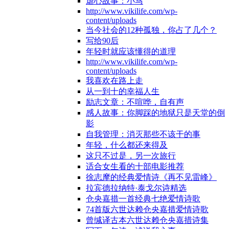
虐心故事：小马
http://www.vikilife.com/wp-
content/uploads
当今社会的12种孤独，你占了几个？
写给90后
年轻时就应该懂得的道理
http://www.vikilife.com/wp-
content/uploads
我喜欢在路上走
从一到十的幸福人生
励志文章：不喧哗，自有声
感人故事：你脚踩的地狱只是天堂的倒
影
自我管理：消灭那些不该干的事
年轻，什么都还来得及
这只不过是，另一次旅行
适合女生看的十部电影推荐
徐志摩的经典爱情诗《再不见雷峰》
拉宾德拉纳特·泰戈尔诗精选
仓央嘉措一首经典七绝爱情诗歌
74首版六世达赖仓央嘉措爱情诗歌
曾缄译古本六世达赖仓央嘉措诗集