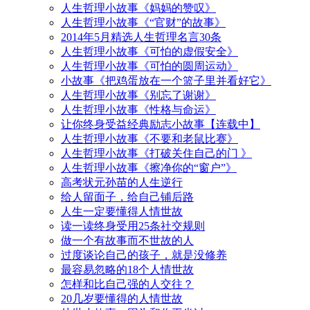
人生哲理小故事《妈妈的赞叹》
人生哲理小故事《“官财”的故事》
2014年5月精选人生哲理名言30条
人生哲理小故事《可怕的虚假安全》
人生哲理小故事《可怕的圆周运动》
小故事《把鸡蛋放在一个篮子里并看好它》
人生哲理小故事《别忘了谢谢》
人生哲理小故事《性格与命运》
让你终身受益经典励志小故事【连载中】
人生哲理小故事《不要和老鼠比赛》
人生哲理小故事《打破关住自己的门 》
人生哲理小故事《擦净你的“窗户”》
高考状元孙苗的人生逆行
给人留面子，给自己铺后路
人生一定要懂得人情世故
读一读终身受用25条社交规则
做一个有故事而不世故的人
过度谈论自己的孩子，就是没修养
最容易忽略的18个人情世故
怎样和比自己强的人交往？
20几岁要懂得的人情世故