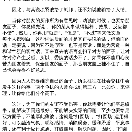
因此，与其说项羽败给了刘邦，还不如说他输给了人情。
当你对朋友的所作所为有意见时，劝诫的时候，也要给朋
友面子。你总得先说，“你的某某事做得挺棒，效果、反应都
不错”，然后，你再用“就是”、“但是”、“不过”等来做文章。
每个人都明白，这些词语后面的才是真正要说的话，但前面的
话一定要说，因为它不是假话，也不是废话，而是为营造一种
和谐气氛的客气话。直来直去的语言会扫了对方的面子，让对
方对你产生反感。所以，委婉的话少不了。如果你不能用心良
苦为朋友着想，保全朋友的面子，那么朋友脸上挂不住了，自
己也会弄得不好意思。
因为人人都要维护自己的面子，所以往往在社会交往中会
发生这样的事，两个争执的人常会找到第三方，比如你，来评
理，让你给他们分个高下。
这时，为了你们的友谊不受伤害，你就需要让他们平息纷
争，能解决了问题最好，不能解决实际的问题，至少也要给足
双方面子，不能厚此薄彼，这就是“打圆场”。“打圆场”运用得
好，可以融洽气氛、联络感情、消除误会、缓和矛盾、平息事
端，还有利于应付尴尬、打破僵局、解决问题。因此，“打圆