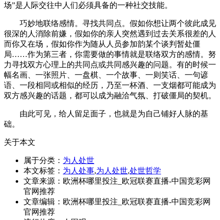
场”是人际交往中人们必须具备的一种社交技能。
巧妙地联络感情。寻找共同点。假如你想让两个彼此成见
很深的人消除前嫌，假如你的亲人突然遇到过去关系很差的人
而你又在场，假如你作为随从人员参加韵某个谈判暂处僵
局……作为第三者，你需要做的事情就是联络双方的感情。努
力寻找双方心理上的共同点或共同感兴趣的问题。有的时候一
幅名画、一张照片、一盘棋、一个故事、一则笑话、一句谚
语、一段相同或相似的经历，乃至一杯酒、一支烟都可能成为
双方感兴趣的话题，都可以成为融洽气氛、打破僵局的契机。
由此可见，给人留足面子，也就是为自己铺好人脉的基
础。
关于本文
属于分类：
为人处世
本文标签：
为人处事
,
为人处世
,
处世哲学
文章来源：欧洲杯哪里投注_欧冠联赛直播-中国竞彩网
官网推荐
文章编辑：欧洲杯哪里投注_欧冠联赛直播-中国竞彩网
官网推荐