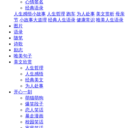
心情签名
经典语录
人生感悟小故事
人生哲理
跑车
为人处事
美文赏析
母亲
节
小故事大道理
经典人生语录
健康常识
唯美人生语录
图片
语录
随笔
诗歌
励志
唯美句子
美文欣赏
人生哲理
人生感悟
经典美文
为人处事
开心一刻
萌猫萌狗
爆笑段子
恋人笑话
暴走漫画
校园笑话
家庭笑话