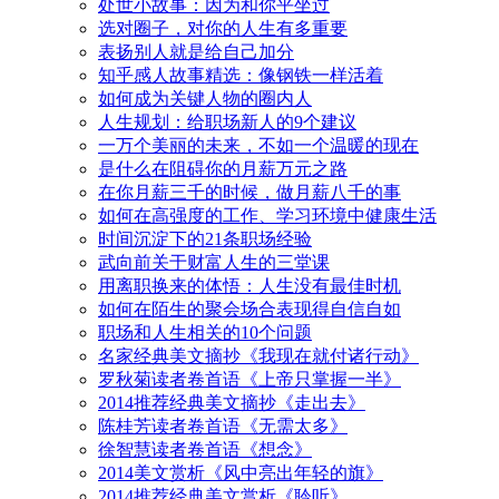
处世小故事：因为和你平坐过
选对圈子，对你的人生有多重要
表扬别人就是给自己加分
知乎感人故事精选：像钢铁一样活着
如何成为关键人物的圈内人
人生规划：给职场新人的9个建议
一万个美丽的未来，不如一个温暖的现在
是什么在阻碍你的月薪万元之路
在你月薪三千的时候，做月薪八千的事
如何在高强度的工作、学习环境中健康生活
时间沉淀下的21条职场经验
武向前关于财富人生的三堂课
用离职换来的体悟：人生没有最佳时机
如何在陌生的聚会场合表现得自信自如
职场和人生相关的10个问题
名家经典美文摘抄《我现在就付诸行动》
罗秋菊读者卷首语《上帝只掌握一半》
2014推荐经典美文摘抄《走出去》
陈桂芳读者卷首语《无需太多》
徐智慧读者卷首语《想念》
2014美文赏析《风中亮出年轻的旗》
2014推荐经典美文赏析《聆听》