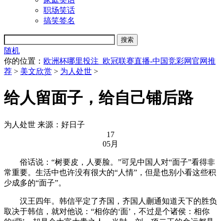
职场笑话
搞笑签名
随机
你的位置：
欧洲杯哪里投注_欧冠联赛直播-中国竞彩网官网推
荐
>
美文欣赏
>
为人处世
>
给人留面子，给自己铺后路
为人处世
来源：好日子
17
05月
俗话说：“树要皮，人要脸。”可见中国人对“面子”看得非
常重要。生活中也许没有很大的“人情”，但是也别小看这些积
少成多的“面子”。
汉王四年。韩信平定了齐国，齐国人蒯通知道天下的胜负
取决于韩信，就对他说：“相你的‘面’，不过是个诸侯：相你