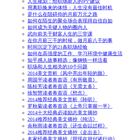
人生规划：给职场新人的9个建议
用离职换来的体悟：人生没有最佳时机
是什么在阻碍你的月薪万元之路
如何在陌生的聚会场合表现得自信自如
如何成为关键人物的圈内人
武向前关于财富人生的三堂课
在你月薪三千的时候，做月薪八千的事
时间沉淀下的21条职场经验
如何在高强度的工作、学习环境中健康生活
知乎感人故事精选：像钢铁一样活着
职场和人生相关的10个问题
2014美文赏析《风中亮出年轻的旗》
周国平读者卷首语《有所敬畏》
陈桂芳读者卷首语《无需太多》
徐智慧读者卷首语《想念》
2014推荐经典美文赏析《聆听》
罗秋菊读者卷首语《上帝只掌握一半》
2014十大经典必读励志美文摘抄
2014推荐经典美文摘抄《纯洁》
余秋雨读者卷首语《还生命以过程》
2014推荐经典美文摘抄《走出去》
名家经典美文摘抄《我现在就付诸行动》