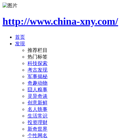
http://www.china-xny.com/
首页
发现
推荐栏目
热门标签
科技探索
考古发现
军事揭秘
奇趣动物
囧人糗事
灵异奇谈
创意新鲜
名人轶事
生活常识
投资理财
新奇世界
个性网名