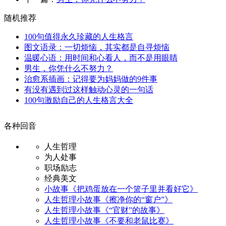
随机推荐
100句值得永久珍藏的人生格言
图文语录：一切烦恼，其实都是自寻烦恼
温暖心语：用时间和心看人，而不是用眼睛
男生，你凭什么不努力？
治愈系插画：记得要为妈妈做的9件事
有没有遇到过这样触动心灵的一句话
100句激励自己的人生格言大全
各种回音
人生哲理
为人处事
职场励志
经典美文
小故事《把鸡蛋放在一个篮子里并看好它》
人生哲理小故事《擦净你的“窗户”》
人生哲理小故事《“官财”的故事》
人生哲理小故事《不要和老鼠比赛》