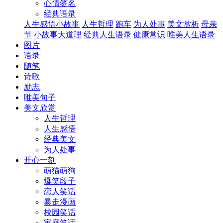
心情签名
经典语录
人生感悟小故事
人生哲理
跑车
为人处事
美文赏析
母亲
节
小故事大道理
经典人生语录
健康常识
唯美人生语录
图片
语录
随笔
诗歌
励志
唯美句子
美文欣赏
人生哲理
人生感悟
经典美文
为人处事
开心一刻
萌猫萌狗
爆笑段子
恋人笑话
暴走漫画
校园笑话
家庭笑话