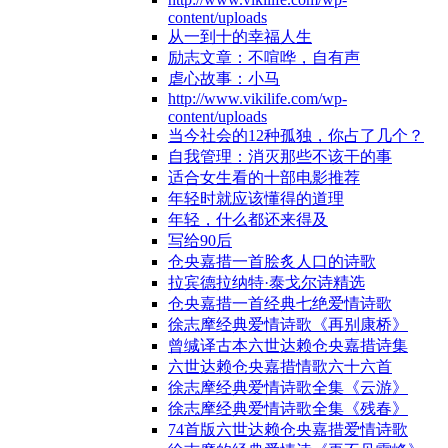
content/uploads
从一到十的幸福人生
励志文章：不喧哗，自有声
虐心故事：小马
http://www.vikilife.com/wp-
content/uploads
当今社会的12种孤独，你占了几个？
自我管理：消灭那些不该干的事
适合女生看的十部电影推荐
年轻时就应该懂得的道理
年轻，什么都还来得及
写给90后
仓央嘉措一首脍炙人口的诗歌
拉宾德拉纳特·泰戈尔诗精选
仓央嘉措一首经典七绝爱情诗歌
徐志摩经典爱情诗歌《再别康桥》
曾缄译古本六世达赖仓央嘉措诗集
六世达赖仓央嘉措情歌六十六首
徐志摩经典爱情诗歌全集《云游》
徐志摩经典爱情诗歌全集《残春》
74首版六世达赖仓央嘉措爱情诗歌