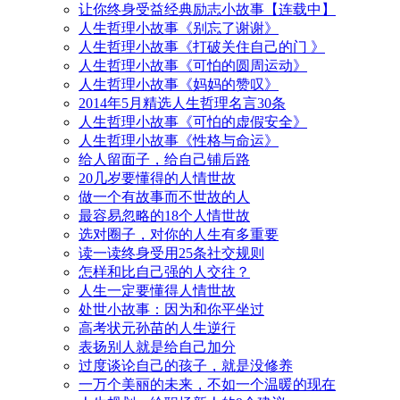
让你终身受益经典励志小故事【连载中】
人生哲理小故事《别忘了谢谢》
人生哲理小故事《打破关住自己的门 》
人生哲理小故事《可怕的圆周运动》
人生哲理小故事《妈妈的赞叹》
2014年5月精选人生哲理名言30条
人生哲理小故事《可怕的虚假安全》
人生哲理小故事《性格与命运》
给人留面子，给自己铺后路
20几岁要懂得的人情世故
做一个有故事而不世故的人
最容易忽略的18个人情世故
选对圈子，对你的人生有多重要
读一读终身受用25条社交规则
怎样和比自己强的人交往？
人生一定要懂得人情世故
处世小故事：因为和你平坐过
高考状元孙苗的人生逆行
表扬别人就是给自己加分
过度谈论自己的孩子，就是没修养
一万个美丽的未来，不如一个温暖的现在