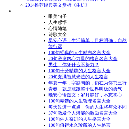
2014推荐经典美文赏析《生机》
唯美句子
人生感悟
心情随笔
诗歌大全
早安心语：生活简单，目标明确，自然
能行远
100句经典的人生励志名言大全
20句激发内心力量的格言名言大全
男生，你凭什么不努力？
100句十分精辟的人生格言大全
20句充满智慧光芒的人生格言
年复一年，字斟句酌，仍在为你书三行
青春，就是敢跟整个世界叫板的勇气
晚安心语图文：岁月静好，不忘初心
100句精选的人生哲理名言大全
每天改进一点点，你的人生将与众不同
37句激发个人潜能的激励名言大全
100句催人奋进的人生格言大全
100句值得永久珍藏的人生格言