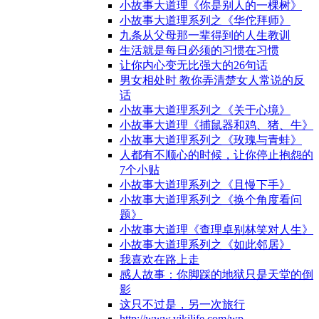
小故事大道理《你是别人的一棵树》
小故事大道理系列之《华佗拜师》
九条从父母那一辈得到的人生教训
生活就是每日必须的习惯在习惯
让你内心变无比强大的26句话
男女相处时 教你弄清楚女人常说的反
话
小故事大道理系列之《关于心境》
小故事大道理《捕鼠器和鸡、猪、牛》
小故事大道理系列之《玫瑰与青蛙》
人都有不顺心的时候，让你停止抱怨的
7个小贴
小故事大道理系列之《且慢下手》
小故事大道理系列之《换个角度看问
题》
小故事大道理《查理卓别林笑对人生》
小故事大道理系列之《如此邻居》
我喜欢在路上走
感人故事：你脚踩的地狱只是天堂的倒
影
这只不过是，另一次旅行
http://www.vikilife.com/wp-