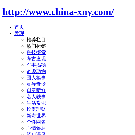
http://www.china-xny.com/
首页
发现
推荐栏目
热门标签
科技探索
考古发现
军事揭秘
奇趣动物
囧人糗事
灵异奇谈
创意新鲜
名人轶事
生活常识
投资理财
新奇世界
个性网名
心情签名
经典语录