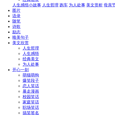
人生感悟小故事
人生哲理
跑车
为人处事
美文赏析
母亲
图片
语录
随笔
诗歌
励志
唯美句子
美文欣赏
人生哲理
人生感悟
经典美文
为人处事
开心一刻
萌猫萌狗
爆笑段子
恋人笑话
暴走漫画
校园笑话
家庭笑话
职场笑话
搞笑签名