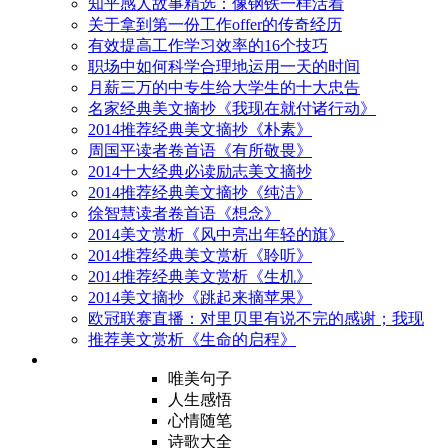
知乎感人故事精选：像钢铁一样活着
关于拿到第一份工作offer的传奇经历
有效提高工作学习效率的16个技巧
职场中如何科学合理地运用一天的时间
月薪三万的中专生给大学生的十大忠告
名家经典美文摘抄《我现在就付诸行动》
2014推荐经典美文摘抄《朴素》
周国平读者卷首语《有所敬畏》
2014十大经典必读励志美文摘抄
2014推荐经典美文摘抄《纯洁》
徐智慧读者卷首语《想念》
2014美文赏析《风中亮出年轻的旗》
2014推荐经典美文赏析《聆听》
2014推荐经典美文赏析《生机》
2014美文摘抄《跳起来摘苹果》
欧冠联赛直播：对里贝里有说不完的感谢；我现
推荐美文赏析《生命的启程》
唯美句子
人生感悟
心情随笔
诗歌大全