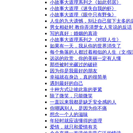
小故事大道理系列之《如此邻居》
小故事大道理《迷失自我的虾》
小故事大道理《眼中只有野兔》
人生的九大遗憾，别让自己留下太多的
男女相处时 教你弄清楚女人常说的反话
写的真好：婚姻的真谛
小故事大道理系列之《对联人生》
如果有一天，我从你的世界消失了
每个角落的人都过着相似的人生（文/假
远远的欣赏，你的美丽一定有人懂
那些被时光碾过的破碎
因为你是我最好的朋友
幸福就在身边，真的很简单
遇到最好的自己
十种方式让彼此靠的更紧
除了微笑，只能微笑
一直以来我都是缺乏安全感的人
你嘲讽别人，是因为你不痛
想念一个人的滋味
年轻时就应该懂得的道理
爱情，就只和爱情有关