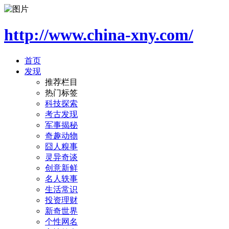
http://www.china-xny.com/
首页
发现
推荐栏目
热门标签
科技探索
考古发现
军事揭秘
奇趣动物
囧人糗事
灵异奇谈
创意新鲜
名人轶事
生活常识
投资理财
新奇世界
个性网名