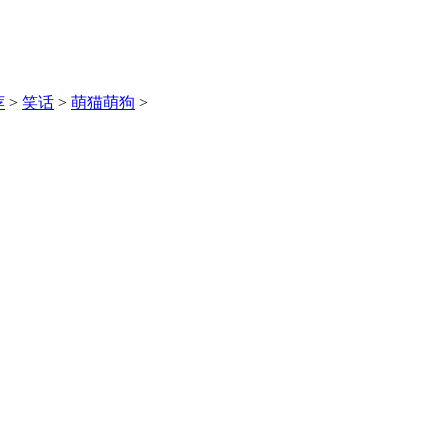
荐
>
笑话
>
萌猫萌狗
>