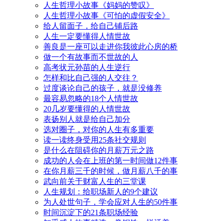
人生哲理小故事《妈妈的赞叹》
人生哲理小故事《可怕的虚假安全》
给人留面子，给自己铺后路
人生一定要懂得人情世故
善良是一座可以走进你我彼此心房的桥
做一个有故事而不世故的人
高考状元孙苗的人生逆行
怎样和比自己强的人交往？
过度谈论自己的孩子，就是没修养
最容易忽略的18个人情世故
20几岁要懂得的人情世故
表扬别人就是给自己加分
选对圈子，对你的人生有多重要
读一读终身受用25条社交规则
是什么在阻碍你的月薪万元之路
成功的人会在上班的第一时间做12件事
在你月薪三千的时候，做月薪八千的事
武向前关于财富人生的三堂课
人生规划：给职场新人的9个建议
为人处世句子，学会应对人生的50件事
时间沉淀下的21条职场经验