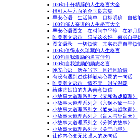
100句十分精辟的人生格言大全
指引人生方向的金玉良言集
早安心语：生活简单，目标明确，自然
100句催人奋进的人生格言大全
早安心语图文：在时间中平静，在岁月
唯美图文语录：阳光这么好，何必自寻
图文语录：一切烦恼，其实都是自寻烦
100句值得永久珍藏的人生格言
100句自我激励的名言佳句
100句自我激励的励志名言
晚安心语：活在当下，且行且珍惜
有没有遇到过这样触动心灵的一句话
唯美图文语录：情不弃，时光温暖
给迷茫姑娘的九条善意短信
小故事大道理系列之《零和游戏原理》
小故事大道理系列之《六狮不敌一牛》
小故事大道理系列之《船夫与哲学家》
小故事大道理系列之《盲人与导盲犬》
小故事大道理系列之《分粥的故事》
小故事大道理系列之《关于心境》
让你内心变无比强大的26句话