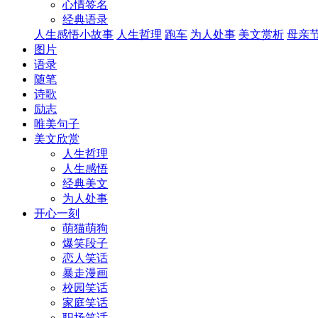
心情签名
经典语录
人生感悟小故事
人生哲理
跑车
为人处事
美文赏析
母亲
图片
语录
随笔
诗歌
励志
唯美句子
美文欣赏
人生哲理
人生感悟
经典美文
为人处事
开心一刻
萌猫萌狗
爆笑段子
恋人笑话
暴走漫画
校园笑话
家庭笑话
职场笑话