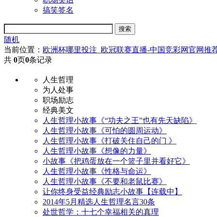
搞笑签名
随机
当前位置：
欧洲杯哪里投注_欧冠联赛直播-中国竞彩网官网推
共
0
页
0
条记录
人生哲理
为人处事
职场励志
经典美文
人生哲理小故事《“功夫之王”也有先天缺陷》
人生哲理小故事《可怕的圆周运动》
人生哲理小故事《打破关住自己的门 》
人生哲理小故事《想像的力量》
小故事《把鸡蛋放在一个篮子里并看好它》
人生哲理小故事《性格与命运》
人生哲理小故事《不要和老鼠比赛》
让你终身受益经典励志小故事【连载中】
2014年5月精选人生哲理名言30条
处世哲学：十七个幸福相关的真理