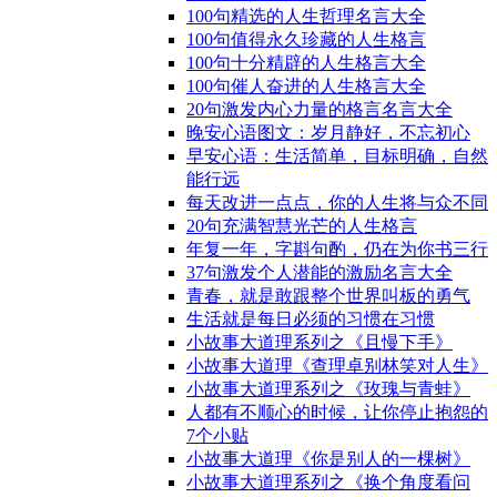
100句精选的人生哲理名言大全
100句值得永久珍藏的人生格言
100句十分精辟的人生格言大全
100句催人奋进的人生格言大全
20句激发内心力量的格言名言大全
晚安心语图文：岁月静好，不忘初心
早安心语：生活简单，目标明确，自然
能行远
每天改进一点点，你的人生将与众不同
20句充满智慧光芒的人生格言
年复一年，字斟句酌，仍在为你书三行
37句激发个人潜能的激励名言大全
青春，就是敢跟整个世界叫板的勇气
生活就是每日必须的习惯在习惯
小故事大道理系列之《且慢下手》
小故事大道理《查理卓别林笑对人生》
小故事大道理系列之《玫瑰与青蛙》
人都有不顺心的时候，让你停止抱怨的
7个小贴
小故事大道理《你是别人的一棵树》
小故事大道理系列之《换个角度看问