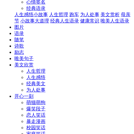
心情签名
经典语录
人生感悟小故事
人生哲理
跑车
为人处事
美文赏析
母亲
节
小故事大道理
经典人生语录
健康常识
唯美人生语录
图片
语录
随笔
诗歌
励志
唯美句子
美文欣赏
人生哲理
人生感悟
经典美文
为人处事
开心一刻
萌猫萌狗
爆笑段子
恋人笑话
暴走漫画
校园笑话
家庭笑话