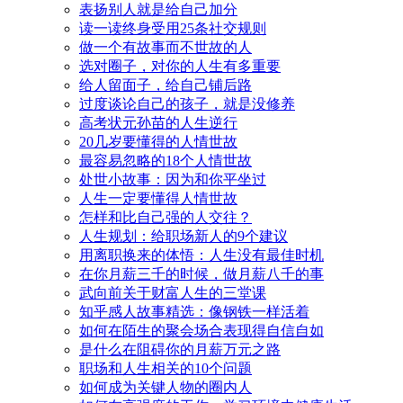
表扬别人就是给自己加分
读一读终身受用25条社交规则
做一个有故事而不世故的人
选对圈子，对你的人生有多重要
给人留面子，给自己铺后路
过度谈论自己的孩子，就是没修养
高考状元孙苗的人生逆行
20几岁要懂得的人情世故
最容易忽略的18个人情世故
处世小故事：因为和你平坐过
人生一定要懂得人情世故
怎样和比自己强的人交往？
人生规划：给职场新人的9个建议
用离职换来的体悟：人生没有最佳时机
在你月薪三千的时候，做月薪八千的事
武向前关于财富人生的三堂课
知乎感人故事精选：像钢铁一样活着
如何在陌生的聚会场合表现得自信自如
是什么在阻碍你的月薪万元之路
职场和人生相关的10个问题
如何成为关键人物的圈内人