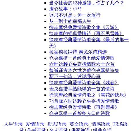
当今社会的12种孤独，你占了几个？
虐心故事：小马
这只不过是，另一次旅行
从一到十的幸福人生
徐志摩经典爱情诗歌全集《云游》
徐志摩的经典爱情诗《再不见雷峰》
徐志摩经典爱情诗歌全集《最后的那一
天》
拉宾德拉纳特·泰戈尔诗精选
仓央嘉措一首经典七绝爱情诗歌
六世达赖仓央嘉措情歌六十六首
曾缄译古本六世达赖仓央嘉措诗集
写下一句诗，述说我心事
徐志摩经典爱情诗歌全集《残春》
仓央嘉措耳熟能详的一首的情诗
徐志摩经典爱情诗歌之《雪花的快乐》
74首版六世达赖仓央嘉措爱情诗歌
徐志摩经典爱情诗歌《再别康桥》
仓央嘉措一首脍炙人口的诗歌
人生语录
|
爱情语录
|
励志语录
|
英文语录
|
情感语录
|
职场语
录
|
伤感语录
|
名人语录
|
佛家禅语
|
经典台词