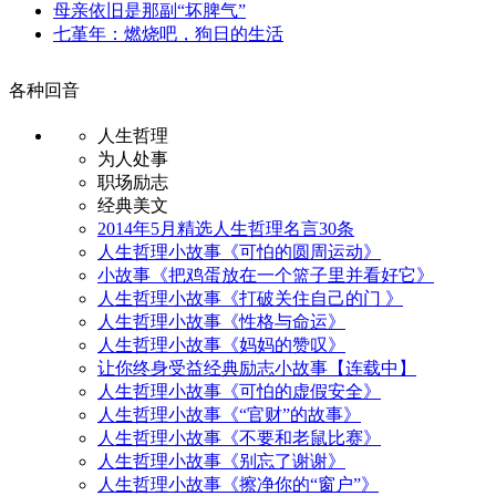
母亲依旧是那副“坏脾气”
七堇年：燃烧吧，狗日的生活
各种回音
人生哲理
为人处事
职场励志
经典美文
2014年5月精选人生哲理名言30条
人生哲理小故事《可怕的圆周运动》
小故事《把鸡蛋放在一个篮子里并看好它》
人生哲理小故事《打破关住自己的门 》
人生哲理小故事《性格与命运》
人生哲理小故事《妈妈的赞叹》
让你终身受益经典励志小故事【连载中】
人生哲理小故事《可怕的虚假安全》
人生哲理小故事《“官财”的故事》
人生哲理小故事《不要和老鼠比赛》
人生哲理小故事《别忘了谢谢》
人生哲理小故事《擦净你的“窗户”》