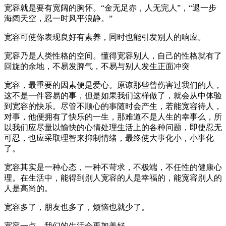
宽容就是要有宽阔的胸怀。“金无足赤，人无完人”，“退一步
海阔天空，忍一时风平浪静。”
宽容可使你表现良好有素养，同时也能引发别人的响应。
宽容乃是人类性格的空间。懂得宽容别人，自己的性格就有了
回旋的余地，不易发脾气，不易与别人发生正面冲突
宽容，最重要的因素便是爱心。原谅那些曾伤害过我们的人，
这不是一件容易的事，但是如果我们这样做了，就会从中体验
到宽容的快乐。尽管不顺心的事随时会产生，若能宽容待人，
对事，他便拥有了快乐的一生，那难道不是人生的幸事么，所
以我们应尽量以愉快的心情处理生活上的各种问题，即使忍无
可忍，也应采取理智来抑制情绪，最终使大事化小，小事化
了。
宽容其实是一种心态，一种不苛求，不极端，不任性的健康心
理。在生活中，能得到别人宽容的人是幸福的，能宽容别人的
人是高尚的。
宽容多了，朋友也多了，烦恼也就少了。
宽容一点，我们的生活会更加美好。