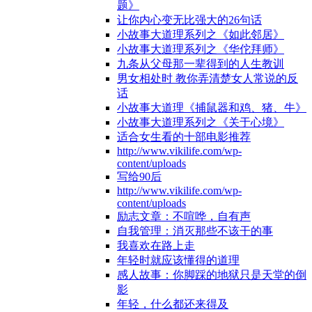
题》
让你内心变无比强大的26句话
小故事大道理系列之《如此邻居》
小故事大道理系列之《华佗拜师》
九条从父母那一辈得到的人生教训
男女相处时 教你弄清楚女人常说的反
话
小故事大道理《捕鼠器和鸡、猪、牛》
小故事大道理系列之《关于心境》
适合女生看的十部电影推荐
http://www.vikilife.com/wp-
content/uploads
写给90后
http://www.vikilife.com/wp-
content/uploads
励志文章：不喧哗，自有声
自我管理：消灭那些不该干的事
我喜欢在路上走
年轻时就应该懂得的道理
感人故事：你脚踩的地狱只是天堂的倒
影
年轻，什么都还来得及