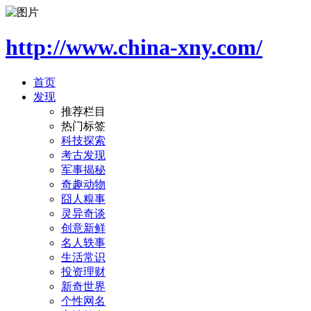
http://www.china-xny.com/
首页
发现
推荐栏目
热门标签
科技探索
考古发现
军事揭秘
奇趣动物
囧人糗事
灵异奇谈
创意新鲜
名人轶事
生活常识
投资理财
新奇世界
个性网名