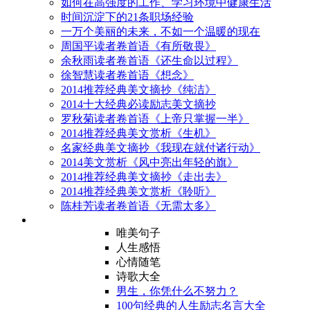
如何在高强度的工作、学习环境中健康生活
时间沉淀下的21条职场经验
一万个美丽的未来，不如一个温暖的现在
周国平读者卷首语《有所敬畏》
余秋雨读者卷首语《还生命以过程》
徐智慧读者卷首语《想念》
2014推荐经典美文摘抄《纯洁》
2014十大经典必读励志美文摘抄
罗秋菊读者卷首语《上帝只掌握一半》
2014推荐经典美文赏析《生机》
名家经典美文摘抄《我现在就付诸行动》
2014美文赏析《风中亮出年轻的旗》
2014推荐经典美文摘抄《走出去》
2014推荐经典美文赏析《聆听》
陈桂芳读者卷首语《无需太多》
唯美句子
人生感悟
心情随笔
诗歌大全
男生，你凭什么不努力？
100句经典的人生励志名言大全