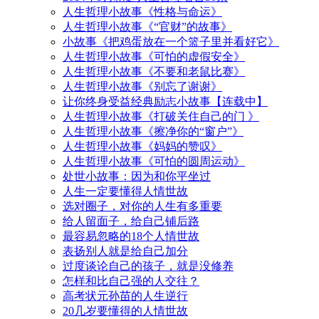
人生哲理小故事《性格与命运》
人生哲理小故事《“官财”的故事》
小故事《把鸡蛋放在一个篮子里并看好它》
人生哲理小故事《可怕的虚假安全》
人生哲理小故事《不要和老鼠比赛》
人生哲理小故事《别忘了谢谢》
让你终身受益经典励志小故事【连载中】
人生哲理小故事《打破关住自己的门 》
人生哲理小故事《擦净你的“窗户”》
人生哲理小故事《妈妈的赞叹》
人生哲理小故事《可怕的圆周运动》
处世小故事：因为和你平坐过
人生一定要懂得人情世故
选对圈子，对你的人生有多重要
给人留面子，给自己铺后路
最容易忽略的18个人情世故
表扬别人就是给自己加分
过度谈论自己的孩子，就是没修养
怎样和比自己强的人交往？
高考状元孙苗的人生逆行
20几岁要懂得的人情世故