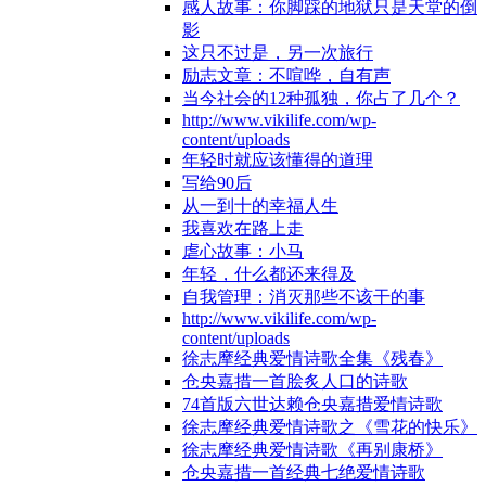
感人故事：你脚踩的地狱只是天堂的倒
影
这只不过是，另一次旅行
励志文章：不喧哗，自有声
当今社会的12种孤独，你占了几个？
http://www.vikilife.com/wp-
content/uploads
年轻时就应该懂得的道理
写给90后
从一到十的幸福人生
我喜欢在路上走
虐心故事：小马
年轻，什么都还来得及
自我管理：消灭那些不该干的事
http://www.vikilife.com/wp-
content/uploads
徐志摩经典爱情诗歌全集《残春》
仓央嘉措一首脍炙人口的诗歌
74首版六世达赖仓央嘉措爱情诗歌
徐志摩经典爱情诗歌之《雪花的快乐》
徐志摩经典爱情诗歌《再别康桥》
仓央嘉措一首经典七绝爱情诗歌