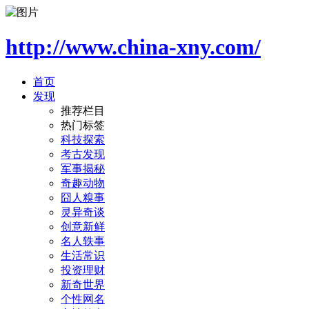
http://www.china-xny.com/
首页
发现
推荐栏目
热门标签
科技探索
考古发现
军事揭秘
奇趣动物
囧人糗事
灵异奇谈
创意新鲜
名人轶事
生活常识
投资理财
新奇世界
个性网名