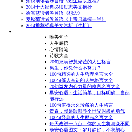
余秋雨读者卷首语《还生命以过程》
2014十大经典必读励志美文摘抄
徐智慧读者卷首语《想念》
罗秋菊读者卷首语《上帝只掌握一半》
2014推荐经典美文赏析《生机》
唯美句子
人生感悟
心情随笔
诗歌大全
20句充满智慧光芒的人生格言
男生，你凭什么不努力？
100句精选的人生哲理名言大全
100句催人奋进的人生格言大全
20句激发内心力量的格言名言大全
早安心语：生活简单，目标明确，自然
能行远
100句值得永久珍藏的人生格言
青春，就是敢跟整个世界叫板的勇气
100句经典的人生励志名言大全
每天改进一点点，你的人生将与众不同
晚安心语图文：岁月静好，不忘初心