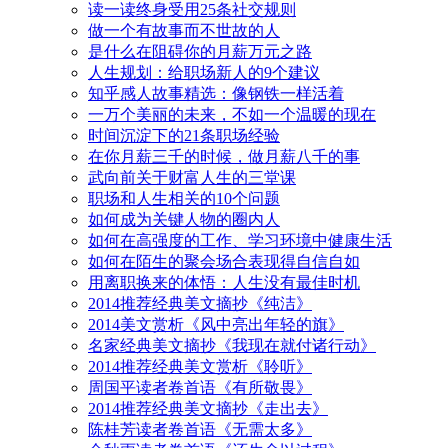
读一读终身受用25条社交规则
做一个有故事而不世故的人
是什么在阻碍你的月薪万元之路
人生规划：给职场新人的9个建议
知乎感人故事精选：像钢铁一样活着
一万个美丽的未来，不如一个温暖的现在
时间沉淀下的21条职场经验
在你月薪三千的时候，做月薪八千的事
武向前关于财富人生的三堂课
职场和人生相关的10个问题
如何成为关键人物的圈内人
如何在高强度的工作、学习环境中健康生活
如何在陌生的聚会场合表现得自信自如
用离职换来的体悟：人生没有最佳时机
2014推荐经典美文摘抄《纯洁》
2014美文赏析《风中亮出年轻的旗》
名家经典美文摘抄《我现在就付诸行动》
2014推荐经典美文赏析《聆听》
周国平读者卷首语《有所敬畏》
2014推荐经典美文摘抄《走出去》
陈桂芳读者卷首语《无需太多》