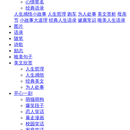
心情签名
经典语录
人生感悟小故事
人生哲理
跑车
为人处事
美文赏析
母亲
节
小故事大道理
经典人生语录
健康常识
唯美人生语录
图片
语录
随笔
诗歌
励志
唯美句子
美文欣赏
人生哲理
人生感悟
经典美文
为人处事
开心一刻
萌猫萌狗
爆笑段子
恋人笑话
暴走漫画
校园笑话
家庭笑话