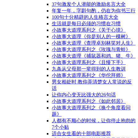
37句激发个人潜能的激励名言大全
年复一年，字斟句酌，仍在为你书三行
100句十分精辟的人生格言大全
生活就是每日必须的习惯在习惯
小故事大道理系列之《关于心境》
小故事大道理《你是别人的一棵树》
小故事大道理《查理卓别林笑对人生》
小故事大道理系列之《玫瑰与青蛙》
小故事大道理《捕鼠器和鸡、猪、牛》
小故事大道理系列之《且慢下手》
九条从父母那一辈得到的人生教训
小故事大道理系列之《华佗拜师》
男女相处时 教你弄清楚女人常说的反
话
让你内心变无比强大的26句话
小故事大道理系列之《如此邻居》
小故事大道理系列之《换个角度看问
题》
人都有不顺心的时候，让你停止抱怨的
7个小贴
适合女生看的十部电影推荐