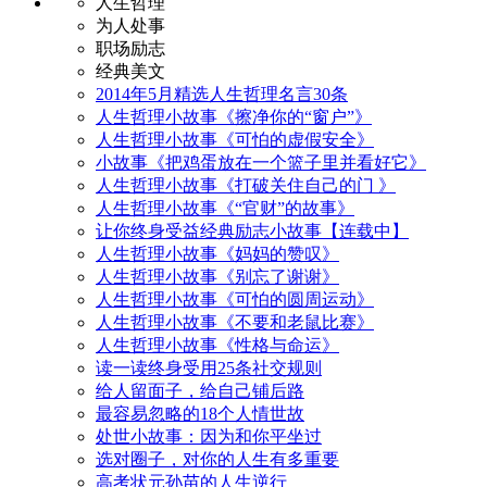
人生哲理
为人处事
职场励志
经典美文
2014年5月精选人生哲理名言30条
人生哲理小故事《擦净你的“窗户”》
人生哲理小故事《可怕的虚假安全》
小故事《把鸡蛋放在一个篮子里并看好它》
人生哲理小故事《打破关住自己的门 》
人生哲理小故事《“官财”的故事》
让你终身受益经典励志小故事【连载中】
人生哲理小故事《妈妈的赞叹》
人生哲理小故事《别忘了谢谢》
人生哲理小故事《可怕的圆周运动》
人生哲理小故事《不要和老鼠比赛》
人生哲理小故事《性格与命运》
读一读终身受用25条社交规则
给人留面子，给自己铺后路
最容易忽略的18个人情世故
处世小故事：因为和你平坐过
选对圈子，对你的人生有多重要
高考状元孙苗的人生逆行