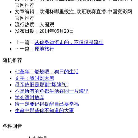
官网推荐
文章编辑：欧洲杯哪里投注_欧冠联赛直播-中国竞彩网
官网推荐
流行热度：
人围观
发布日期：2014年05月20日
上一篇：
从你身边流走的，不仅仅是流年
下一篇：
原地旅行
随机推荐
七堇年：燃烧吧，狗日的生活
文字：我叫刘大黑
母亲依旧是那副“坏脾气”
不是所有的鱼都生活在同一片海里
学会适时放弃
请一定要记得提醒自己要幸福
生命中那些你不知道的大事
各种回音