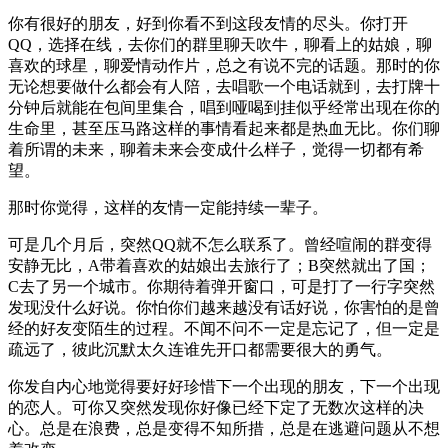
你有很好的朋友，好到你看不到这段友情的尽头。你打开
QQ，选择在线，去你们的群里聊天吹牛，聊看上的姑娘，聊
喜欢的球星，聊爱情动作片，总之有说不完的话题。那时的你
无论想要做什么都会有人陪，去唱歌一个电话就到，去打牌十
分钟后就能在包间里集合，唱到哑喝到挂似乎经常出现在你的
生命里，甚至压马路这样的事情看起来都是热血无比。你们聊
着所谓的未来，聊着未来会变成什么样子，觉得一切都有希
望。
那时你觉得，这样的友情一定能持续一辈子。
可是几个月后，突然QQ就不怎么联系了。曾经喧闹的群变得
安静无比，A带着喜欢的姑娘出去旅行了；B突然就出了国；
C去了另一个城市。你期待着弹开窗口，可是打了一行字突然
发现没什么好说。你怕你们越来越没有话好说，你害怕的是曾
经的好友变陌生的过程。不闻不问不一定是忘记了，但一定是
疏远了，彼此沉默太久连谁先开口都需要很大的勇气。
你发自内心地觉得要好好珍惜下一个出现的朋友，下一个出现
的恋人。可你又突然发现你好像已经下定了无数次这样的决
心。总是在浪费，总是变得不知所措，总是在逃避问题从不想