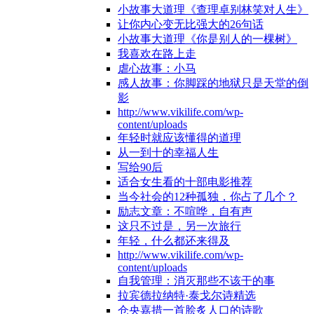
小故事大道理《查理卓别林笑对人生》
让你内心变无比强大的26句话
小故事大道理《你是别人的一棵树》
我喜欢在路上走
虐心故事：小马
感人故事：你脚踩的地狱只是天堂的倒
影
http://www.vikilife.com/wp-
content/uploads
年轻时就应该懂得的道理
从一到十的幸福人生
写给90后
适合女生看的十部电影推荐
当今社会的12种孤独，你占了几个？
励志文章：不喧哗，自有声
这只不过是，另一次旅行
年轻，什么都还来得及
http://www.vikilife.com/wp-
content/uploads
自我管理：消灭那些不该干的事
拉宾德拉纳特·泰戈尔诗精选
仓央嘉措一首脍炙人口的诗歌