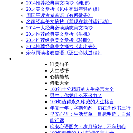
2014推荐经典美文摘抄《纯洁》
2014美文赏析《风中亮出年轻的旗》
周国平读者卷首语《有所敬畏》
名家经典美文摘抄《我现在就付诸行动》
2014十大经典必读励志美文摘抄
2014推荐经典美文赏析《生机》
2014推荐经典美文赏析《聆听》
2014推荐经典美文摘抄《走出去》
余秋雨读者卷首语《还生命以过程》
唯美句子
人生感悟
心情随笔
诗歌大全
100句十分精辟的人生格言大全
男生，你凭什么不努力？
100句值得永久珍藏的人生格言
年复一年，字斟句酌，仍在为你书三行
早安心语：生活简单，目标明确，自然
能行远
晚安心语图文：岁月静好，不忘初心
100句精选的人生哲理名言大全