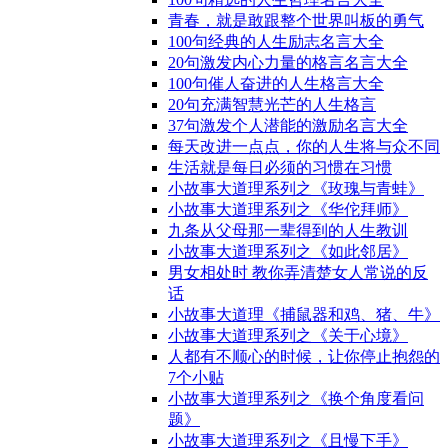
青春，就是敢跟整个世界叫板的勇气
100句经典的人生励志名言大全
20句激发内心力量的格言名言大全
100句催人奋进的人生格言大全
20句充满智慧光芒的人生格言
37句激发个人潜能的激励名言大全
每天改进一点点，你的人生将与众不同
生活就是每日必须的习惯在习惯
小故事大道理系列之《玫瑰与青蛙》
小故事大道理系列之《华佗拜师》
九条从父母那一辈得到的人生教训
小故事大道理系列之《如此邻居》
男女相处时 教你弄清楚女人常说的反
话
小故事大道理《捕鼠器和鸡、猪、牛》
小故事大道理系列之《关于心境》
人都有不顺心的时候，让你停止抱怨的
7个小贴
小故事大道理系列之《换个角度看问
题》
小故事大道理系列之《且慢下手》