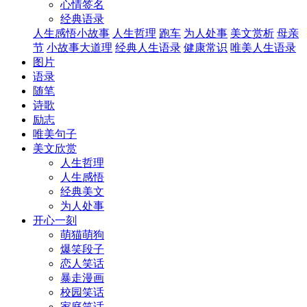
心情签名
经典语录
人生感悟小故事
人生哲理
跑车
为人处事
美文赏析
母亲
节
小故事大道理
经典人生语录
健康常识
唯美人生语录
图片
语录
随笔
诗歌
励志
唯美句子
美文欣赏
人生哲理
人生感悟
经典美文
为人处事
开心一刻
萌猫萌狗
爆笑段子
恋人笑话
暴走漫画
校园笑话
家庭笑话