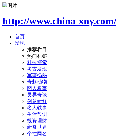
http://www.china-xny.com/
首页
发现
推荐栏目
热门标签
科技探索
考古发现
军事揭秘
奇趣动物
囧人糗事
灵异奇谈
创意新鲜
名人轶事
生活常识
投资理财
新奇世界
个性网名