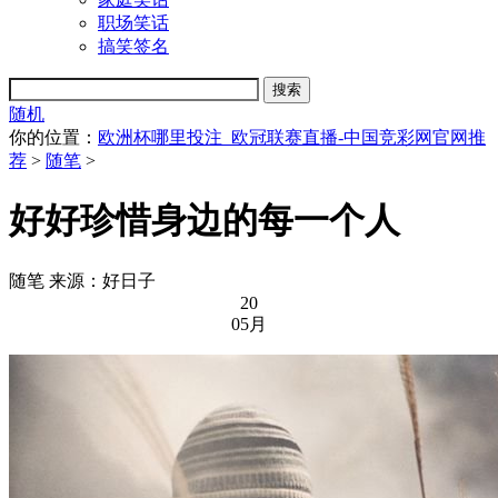
职场笑话
搞笑签名
随机
你的位置：
欧洲杯哪里投注_欧冠联赛直播-中国竞彩网官网推
荐
>
随笔
>
好好珍惜身边的每一个人
随笔
来源：好日子
20
05月