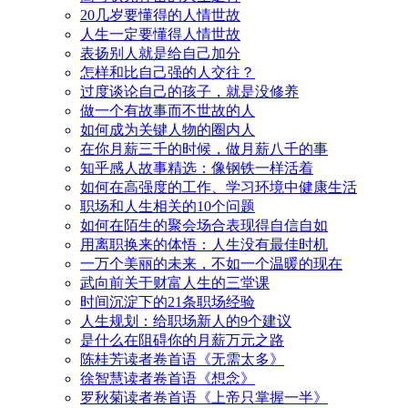
20几岁要懂得的人情世故
人生一定要懂得人情世故
表扬别人就是给自己加分
怎样和比自己强的人交往？
过度谈论自己的孩子，就是没修养
做一个有故事而不世故的人
如何成为关键人物的圈内人
在你月薪三千的时候，做月薪八千的事
知乎感人故事精选：像钢铁一样活着
如何在高强度的工作、学习环境中健康生活
职场和人生相关的10个问题
如何在陌生的聚会场合表现得自信自如
用离职换来的体悟：人生没有最佳时机
一万个美丽的未来，不如一个温暖的现在
武向前关于财富人生的三堂课
时间沉淀下的21条职场经验
人生规划：给职场新人的9个建议
是什么在阻碍你的月薪万元之路
陈桂芳读者卷首语《无需太多》
徐智慧读者卷首语《想念》
罗秋菊读者卷首语《上帝只掌握一半》