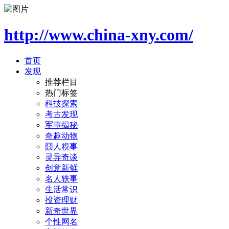
http://www.china-xny.com/
首页
发现
推荐栏目
热门标签
科技探索
考古发现
军事揭秘
奇趣动物
囧人糗事
灵异奇谈
创意新鲜
名人轶事
生活常识
投资理财
新奇世界
个性网名