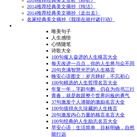
2014推荐经典美文赏析《聆听》
2014推荐经典美文摘抄《纯洁》
2014推荐经典美文摘抄《走出去》
名家经典美文摘抄《我现在就付诸行动》
唯美句子
人生感悟
心情随笔
诗歌大全
100句催人奋进的人生格言大全
每天改进一点点，你的人生将与众不同
20句充满智慧光芒的人生格言
晚安心语图文：岁月静好，不忘初心
100句精选的人生哲理名言大全
年复一年，字斟句酌，仍在为你书三行
青春，就是敢跟整个世界叫板的勇气
37句激发个人潜能的激励名言大全
100句值得永久珍藏的人生格言
20句激发内心力量的格言名言大全
100句经典的人生励志名言大全
早安心语：生活简单，目标明确，自然
能行远