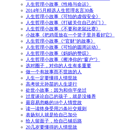
人生哲理小故事《性格与命运》
2014年5月精选人生哲理名言30条
人生哲理小故事《可怕的虚假安全》
人生哲理小故事《打破关住自己的门 》
人生哲理小故事《不要和老鼠比赛》
小故事《把鸡蛋放在一个篮子里并看好它》
人生哲理小故事《“官财”的故事》
人生哲理小故事《可怕的圆周运动》
人生哲理小故事《妈妈的赞叹》
人生哲理小故事《擦净你的“窗户”》
选对圈子，对你的人生有多重要
做一个有故事而不世故的人
人生一定要懂得人情世故
高考状元孙苗的人生逆行
处世小故事：因为和你平坐过
过度谈论自己的孩子，就是没修养
最容易忽略的18个人情世故
读一读终身受用25条社交规则
表扬别人就是给自己加分
给人留面子，给自己铺后路
20几岁要懂得的人情世故