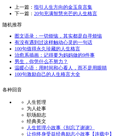
上一篇：
指引人生方向的金玉良言集
下一篇：
20句充满智慧光芒的人生格言
随机推荐
图文语录：一切烦恼，其实都是自寻烦恼
有没有遇到过这样触动心灵的一句话
100句值得永久珍藏的人生格言
治愈系插画：记得要为妈妈做的9件事
男生，你凭什么不努力？
温暖心语：用时间和心看人，而不是用眼睛
100句激励自己的人生格言大全
各种回音
人生哲理
为人处事
职场励志
经典美文
人生哲理小故事《别忘了谢谢》
让你终身受益经典励志小故事【连载中】