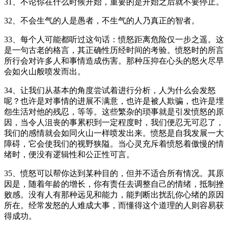
31、不论你在什么时候开始，重要的是开始之后就不要停止。
32、不会生气的人是愚者，不生气的人乃真正的智者。
33、每个人可能都听过这句话：愤怒距离危险仅一步之遥。这
是一句古老的格言，其正确性历经时间的考验。愤怒时的所言
所行会对许多人和事情造成伤害。那种压抑在心头的怒火尽早
会如火山般喷发而出。
34、让我们从基本的角度尝试着进行分析，人为什么会发怒
呢？也许是对事情的进展不满意，也许是被人欺骗，也许是埋
怨生活对他的残忍，等等。这些繁杂的琐事就是引发愤怒的原
因，当令人沮丧的事累积到一定程度时，我们便忍无可忍了，
我们的感情就会如同火山一样喷发出来。愤怒是自我发展一大
障碍，它会使我们的视野狭隘。当心灵充斥着愤怒着傲慢的情
绪时，便没有逻辑性和公正性可言。
35、愤怒可以帮你达到某种目的，但并不适合所有情况。其原
因是，随着年龄的增长，你有责任去调整自己的情绪，抵制挫
败感。没有人有那种远见和能力，能判断出扰乱你心绪的原因
所在。经常发怒的人难成大事，而懂得这个道理的人则容易获
得成功。