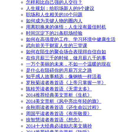
怎样和比自己强的人交往？
人生规划：给职场新人的9个建议
职场和人生相关的10个问题
如何成为关键人物的圈内人
用离职换来的体悟：人生没有最佳时机
时间沉淀下的21条职场经验
如何在高强度的工作、学习环境中健康生活
武向前关于财富人生的三堂课
如何在陌生的聚会场合表现得自信自如
在你月薪三千的时候，做月薪八千的事
一万个美丽的未来，不如一个温暖的现在
是什么在阻碍你的月薪万元之路
知乎感人故事精选：像钢铁一样活着
罗秋菊读者卷首语《上帝只掌握一半》
陈桂芳读者卷首语《无需太多》
2014推荐经典美文赏析《生机》
2014美文赏析《风中亮出年轻的旗》
余秋雨读者卷首语《还生命以过程》
周国平读者卷首语《有所敬畏》
徐智慧读者卷首语《想念》
2014十大经典必读励志美文摘抄