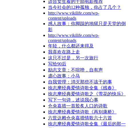
适合女生看的十部电影推荐
当今社会的12种孤独，你占了几个？
http://www.vikilife.com/wp-
content/uploads
感人故事：你脚踩的地狱只是天堂的倒
影
http://www.vikilife.com/wp-
content/uploads
年轻，什么都还来得及
我喜欢在路上走
这只不过是，另一次旅行
写给90后
励志文章：不喧哗，自有声
虐心故事：小马
自我管理：消灭那些不该干的事
徐志摩经典爱情诗歌全集《残春》
徐志摩经典爱情诗歌之《雪花的快乐》
写下一句诗，述说我心事
仓央嘉措一首脍炙人口的诗歌
徐志摩经典爱情诗歌《再别康桥》
六世达赖仓央嘉措情歌六十六首
徐志摩经典爱情诗歌全集《最后的那一