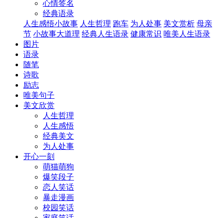
心情签名
经典语录
人生感悟小故事
人生哲理
跑车
为人处事
美文赏析
母亲
节
小故事大道理
经典人生语录
健康常识
唯美人生语录
图片
语录
随笔
诗歌
励志
唯美句子
美文欣赏
人生哲理
人生感悟
经典美文
为人处事
开心一刻
萌猫萌狗
爆笑段子
恋人笑话
暴走漫画
校园笑话
家庭笑话