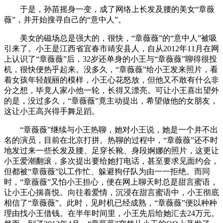
于是，孙苗摇身一变，成了网络上长发及腰的美女“章薇
薇”，并开始搜寻自己的“意中人”。
美女的磁场总是强大的，很快，“章薇薇”的“意中人”被吸
引来了。小王是江西省宜春市靖安县人，自从2012年11月在网
上认识了“章薇薇”后，32岁还单身的小王与“章薇薇”聊得很投
机，很快便热乎起来。没多久，“章薇薇”给小王发来照片，看
着女孩年轻靓丽的模样，小王心花怒放，但他又不敢有什么非
分之想，毕竟人家小他一轮，长得又漂亮。可让小王喜出望外
的是，没过多久，“章薇薇”竟主动提出，希望做他的女朋友，
这让小王高兴得手舞足蹈。
“章薇薇”继续与小王热聊，她对小王说，她是一个并不出
名的演员，目前在北京打拼。热聊的过程中，“章薇薇”还不时
地发过来一些长发及腰、足穿长靴、身段婀娜的照片，这更让
小王爱潮翻滚，多次提出要给她打电话，甚至要求见面约会，
但都被“章薇薇”以工作忙、躲避狗仔队为由一一拒绝。而同
时，“章薇薇”又怕小王担心，便在网上聊天时总是甜言蜜语，
让小王心揣喜悦。向往着爱情，沉浸在甜言蜜语中，小王彻底
相信了“章薇薇”。此时，见时机已经成熟，“章薇薇”便以种种
理由找小王借钱。在半年时间里，小王先后给她汇去24万元。