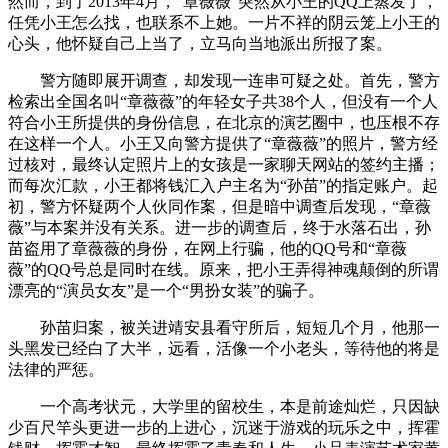
然而，到了2013年4月，“章薇薇”突然从小王的QQ上蒸发了，
任凭小王怎么找，也联系不上她。一片不祥的阴云笼上小王的
心头，他怀疑自己上当了，立马向当地派出所报了案。
警方随即展开调查，却发现一连串可疑之处。首先，警方
检索出全国名叫“章薇薇”的年轻女子共38个人，但没有一个人
符合小王所提供的身份信息，在北京的演艺圈中，也压根不存
在这样一个人。小王又向警方提供了“章薇薇”的照片，警方经
过核对，最终认定照片上的女孩是一家聊天网站的签约主播；
而每次汇款，小王都将钱汇入户主名为“孙苗”的指定账户。起
初，警方怀疑两个人伙同作案，但是暗中调查后发现，“章薇
薇”与本案并没有关系。进一步的调查后，终于水落石出，孙
苗盗用了章薇薇的身份，在网上行骗，他的QQ号和“章薇
薇”的QQ号总是同时在线。原来，把小王弄得神魂颠倒的所谓
漂亮的“演员女友”是一个“男扮女装”的骗子。
孙苗归案，被关进靖安县看守所后，短短几个月，他那一
头黑发已经白了大半，远看，活像一个小老头，等待他的将是
法律的严惩。
一个高考状元，大学里的留校生，本是前途灿烂，只因缺
少百尺竿头更进一步的上进心，沉迷于游戏的玩乐之中，挥霍