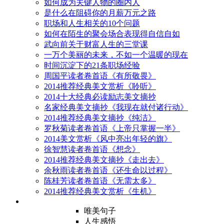
如何成为关键人物的圈内人
是什么在阻碍你的月薪万元之路
职场和人生相关的10个问题
如何在陌生的聚会场合表现得自信自如
武向前关于财富人生的三堂课
一万个美丽的未来，不如一个温暖的现在
时间沉淀下的21条职场经验
周国平读者卷首语《有所敬畏》
2014推荐经典美文赏析《聆听》
2014十大经典必读励志美文摘抄
名家经典美文摘抄《我现在就付诸行动》
2014推荐经典美文摘抄《纯洁》
罗秋菊读者卷首语《上帝只掌握一半》
2014美文赏析《风中亮出年轻的旗》
徐智慧读者卷首语《想念》
2014推荐经典美文摘抄《走出去》
余秋雨读者卷首语《还生命以过程》
陈桂芳读者卷首语《无需太多》
2014推荐经典美文赏析《生机》
唯美句子
人生感悟