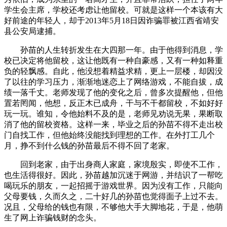
学生会主席，学校还考虑让他留校。可就是这样一个本该有大
好前途的年轻人，却于2013年5月18日因诈骗罪被江西省靖安
县公安局逮捕。
孙苗的人生转折发生在大四那一年。由于他得到消息，学
校已决定将他留校，这让他既有一种自豪感，又有一种如释重
负的轻飘感。自此，他没想着精益求精，更上一层楼，却因没
了以往的学习压力，渐渐地迷恋上了网络游戏，不能自拔，成
绩一落千丈。老师发现了他的变化之后，曾多次提醒他，但他
置若罔闻，他想，反正木已成舟，干与不干都留校，不如好好
玩一玩。谁知，令他始料不及的是，老师见劝说无果，果断取
消了他的留校资格。这样一来，毕业之后的孙苗不得不走出校
门自找工作，但他始终没能找到理想的工作。在外打工几个
月，挣不到什么钱的孙苗最后不得不回了老家。
回到老家，由于出身商人家庭，家境殷实，即使不工作，
也生活得很好。因此，孙苗越加沉迷于网游，并结识了一帮吃
喝玩乐的朋友，一起招摇于游戏世界。因为没有工作，只能向
父母要钱，久而久之，二十好几的孙苗也觉得面子上过不去。
况且，父母给的钱也有限，不够他大手大脚地花，于是，他萌
生了网上诈骗钱财的念头。