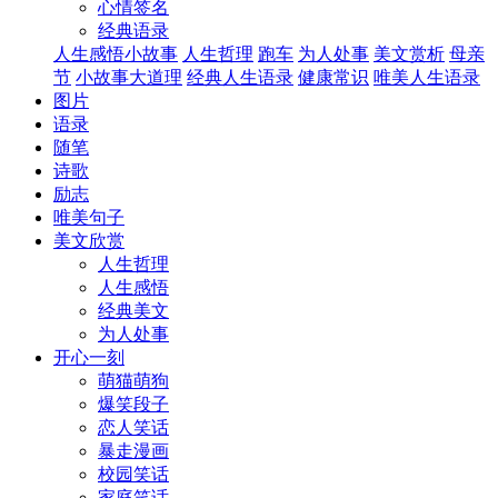
心情签名
经典语录
人生感悟小故事
人生哲理
跑车
为人处事
美文赏析
母亲
节
小故事大道理
经典人生语录
健康常识
唯美人生语录
图片
语录
随笔
诗歌
励志
唯美句子
美文欣赏
人生哲理
人生感悟
经典美文
为人处事
开心一刻
萌猫萌狗
爆笑段子
恋人笑话
暴走漫画
校园笑话
家庭笑话