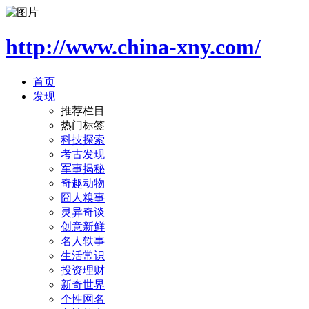
http://www.china-xny.com/
首页
发现
推荐栏目
热门标签
科技探索
考古发现
军事揭秘
奇趣动物
囧人糗事
灵异奇谈
创意新鲜
名人轶事
生活常识
投资理财
新奇世界
个性网名