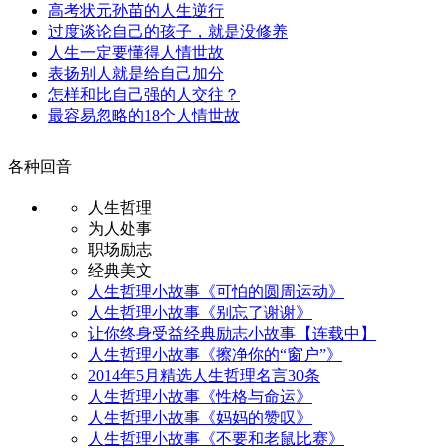
高考状元孙苗的人生逆行
过度谈论自己的孩子，就是没修养
人生一定要懂得人情世故
表扬别人就是给自己加分
怎样和比自己强的人交往？
最容易忽略的18个人情世故
各种回音
人生哲理
为人处事
职场励志
经典美文
人生哲理小故事《可怕的圆周运动》
人生哲理小故事《别忘了谢谢》
让你终身受益经典励志小故事【连载中】
人生哲理小故事《擦净你的“窗户”》
2014年5月精选人生哲理名言30条
人生哲理小故事《性格与命运》
人生哲理小故事《妈妈的赞叹》
人生哲理小故事《不要和老鼠比赛》