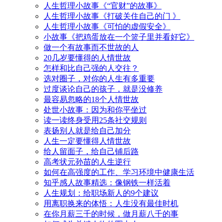
人生哲理小故事《“官财”的故事》
人生哲理小故事《打破关住自己的门 》
人生哲理小故事《可怕的虚假安全》
小故事《把鸡蛋放在一个篮子里并看好它》
做一个有故事而不世故的人
20几岁要懂得的人情世故
怎样和比自己强的人交往？
选对圈子，对你的人生有多重要
过度谈论自己的孩子，就是没修养
最容易忽略的18个人情世故
处世小故事：因为和你平坐过
读一读终身受用25条社交规则
表扬别人就是给自己加分
人生一定要懂得人情世故
给人留面子，给自己铺后路
高考状元孙苗的人生逆行
如何在高强度的工作、学习环境中健康生活
知乎感人故事精选：像钢铁一样活着
人生规划：给职场新人的9个建议
用离职换来的体悟：人生没有最佳时机
在你月薪三千的时候，做月薪八千的事