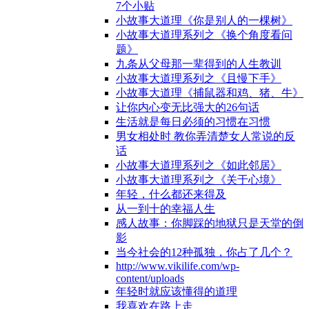
7个小贴
小故事大道理《你是别人的一棵树》
小故事大道理系列之《换个角度看问
题》
九条从父母那一辈得到的人生教训
小故事大道理系列之《且慢下手》
小故事大道理《捕鼠器和鸡、猪、牛》
让你内心变无比强大的26句话
生活就是每日必须的习惯在习惯
男女相处时 教你弄清楚女人常说的反
话
小故事大道理系列之《如此邻居》
小故事大道理系列之《关于心境》
年轻，什么都还来得及
从一到十的幸福人生
感人故事：你脚踩的地狱只是天堂的倒
影
当今社会的12种孤独，你占了几个？
http://www.vikilife.com/wp-
content/uploads
年轻时就应该懂得的道理
我喜欢在路上走