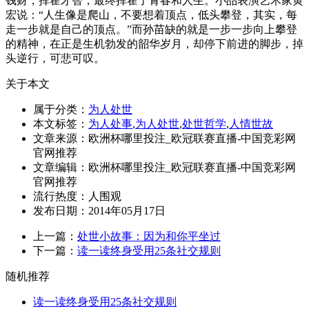
钱财，挥霍才智，最终挥霍了青春和人生。小品表演艺术家黄
宏说：“人生像是爬山，不要想着顶点，低头攀登，其实，每
走一步就是自己的顶点。”而孙苗缺的就是一步一步向上攀登
的精神，在正是生机勃发的韶华岁月，却停下前进的脚步，掉
头逆行，可悲可叹。
关于本文
属于分类：
为人处世
本文标签：
为人处事
,
为人处世
,
处世哲学
,
人情世故
文章来源：欧洲杯哪里投注_欧冠联赛直播-中国竞彩网
官网推荐
文章编辑：欧洲杯哪里投注_欧冠联赛直播-中国竞彩网
官网推荐
流行热度：
人围观
发布日期：2014年05月17日
上一篇：
处世小故事：因为和你平坐过
下一篇：
读一读终身受用25条社交规则
随机推荐
读一读终身受用25条社交规则