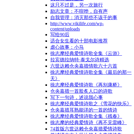
这只不过是，另一次旅行
励志文章：不喧哗，自有声
自我管理：消灭那些不该干的事
http://www.vikilife.com/wp-
content/uploads
写给90后
适合女生看的十部电影推荐
虐心故事：小马
徐志摩经典爱情诗歌全集《云游》
拉宾德拉纳特·泰戈尔诗精选
六世达赖仓央嘉措情歌六十六首
徐志摩经典爱情诗歌全集《最后的那一
天》
徐志摩经典爱情诗歌《再别康桥》
仓央嘉措一首脍炙人口的诗歌
写下一句诗，述说我心事
徐志摩经典爱情诗歌之《雪花的快乐》
仓央嘉措耳熟能详的一首的情诗
徐志摩经典爱情诗歌全集《残春》
徐志摩的经典爱情诗《再不见雷峰》
74首版六世达赖仓央嘉措爱情诗歌