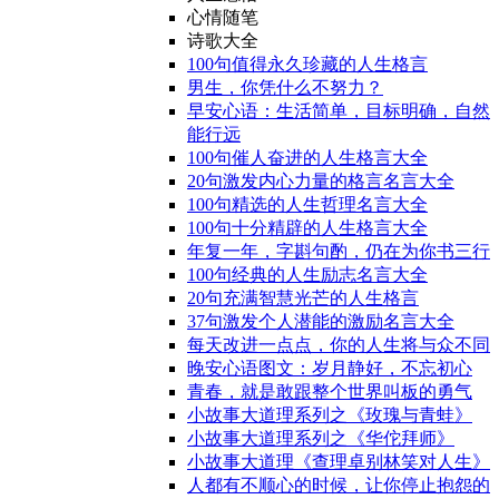
心情随笔
诗歌大全
100句值得永久珍藏的人生格言
男生，你凭什么不努力？
早安心语：生活简单，目标明确，自然
能行远
100句催人奋进的人生格言大全
20句激发内心力量的格言名言大全
100句精选的人生哲理名言大全
100句十分精辟的人生格言大全
年复一年，字斟句酌，仍在为你书三行
100句经典的人生励志名言大全
20句充满智慧光芒的人生格言
37句激发个人潜能的激励名言大全
每天改进一点点，你的人生将与众不同
晚安心语图文：岁月静好，不忘初心
青春，就是敢跟整个世界叫板的勇气
小故事大道理系列之《玫瑰与青蛙》
小故事大道理系列之《华佗拜师》
小故事大道理《查理卓别林笑对人生》
人都有不顺心的时候，让你停止抱怨的