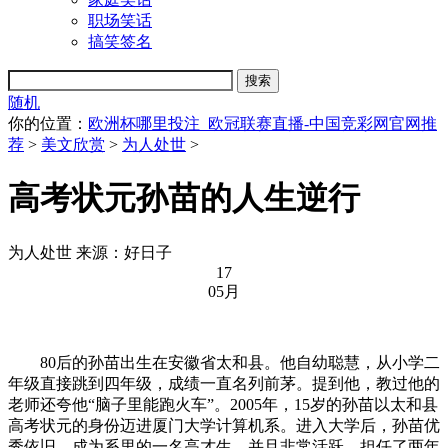
职场笑话
搞笑签名
随机
你的位置：
欧洲杯哪里投注_欧冠联赛直播-中国竞彩网官网推
荐
>
美文欣赏
>
为人处世
>
高考状元孙苗的人生逆行
为人处世
来源：好日子
17
05月
80后的孙苗出生在安徽省太和县。他自幼聪慧，从小学二
年级直接跳到四年级，成绩一直名列前茅。提到他，教过他的
老师还夸他“脑子里能跑火车”。2005年，15岁的孙苗以太和县
高考状元的身份迈进厦门大学计算机系。进入大学后，孙苗优
秀依旧，成为系里的一名高才生，并且非常活跃，担任了两年