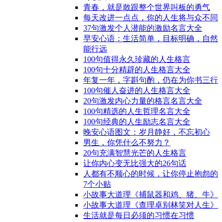
青春，就是敢跟整个世界叫板的勇气
每天改进一点点，你的人生将与众不同
37句激发个人潜能的激励名言大全
早安心语：生活简单，目标明确，自然
能行远
100句值得永久珍藏的人生格言
100句十分精辟的人生格言大全
年复一年，字斟句酌，仍在为你书三行
100句催人奋进的人生格言大全
20句激发内心力量的格言名言大全
100句精选的人生哲理名言大全
100句经典的人生励志名言大全
晚安心语图文：岁月静好，不忘初心
男生，你凭什么不努力？
20句充满智慧光芒的人生格言
让你内心变无比强大的26句话
人都有不顺心的时候，让你停止抱怨的
7个小贴
小故事大道理《捕鼠器和鸡、猪、牛》
小故事大道理《查理卓别林笑对人生》
生活就是每日必须的习惯在习惯