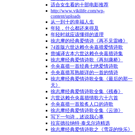
适合女生看的十部电影推荐
http://www.vikilife.com/wp-
content/uploads
从一到十的幸福人生
年轻，什么都还来得及
年轻时就应该懂得的道理
徐志摩的经典爱情诗《再不见雷峰》
74首版六世达赖仓央嘉措爱情诗歌
曾缄译古本六世达赖仓央嘉措诗集
徐志摩经典爱情诗歌《再别康桥》
仓央嘉措一首经典七绝爱情诗歌
仓央嘉措耳熟能详的一首的情诗
徐志摩经典爱情诗歌全集《最后的那一
天》
徐志摩经典爱情诗歌全集《残春》
六世达赖仓央嘉措情歌六十六首
仓央嘉措一首脍炙人口的诗歌
徐志摩经典爱情诗歌全集《云游》
写下一句诗，述说我心事
拉宾德拉纳特·泰戈尔诗精选
徐志摩经典爱情诗歌之《雪花的快乐》