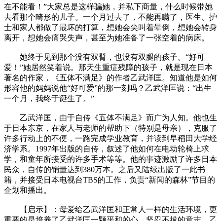
在不能看！”大家总是这样骗她，并私下商量，什么时候带她
去看那个畸形的儿子。一个月过去了，不能再瞒了，医生、护
士和家人都做了最坏的打算，想她会尖叫着晕倒，想她会转身
离开，想她会痛哭失声，甚至为她准备了一张空着的病床。
她终于见到那个没有双臂，也没有双腿的孩子。“好可
爱！”她居然笑着说。那天生重症残障的孩子，就是现在日本
著名的作家，《五体不满足》的作者乙武洋匡。知道他是如何
形容他的妈妈说他“好可爱”的那一刻吗？乙武洋匡说：“出生
一个月，我终于诞生了。”
乙武洋匡，由于自传《五体不满足》而广为人知。他也生
于日本东京，在家人与老师的帮助下（特别是母亲），克服了
许多行动上的不便，一路完成学业教育，并读到早稻田大学经
济学系。1997年出版的自传，叙述了他如何在电动轮椅上求
学，和童年所接受的许多手术等等。他的事迹激励了许多日本
民众，自传的销量达到380万本。之后又陆续出版了一此书
籍，并接受日本电视台TBS的工作，负责“新闻的森林”节目的
企划和播出。
【启示】：母爱给乙武洋匡和正常人一样的生活环境，更
重要的是培养了乙武洋匡一颗平和的心、坚忍不拔的意志。乙