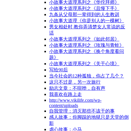
小故事大道理系列之《华佗拜师》
小故事大道理系列之《且慢下手》
九条从父母那一辈得到的人生教训
小故事大道理《你是别人的一棵树》
男女相处时 教你弄清楚女人常说的反
话
小故事大道理系列之《如此邻居》
小故事大道理系列之《玫瑰与青蛙》
小故事大道理系列之《换个角度看问
题》
小故事大道理系列之《关于心境》
写给90后
当今社会的12种孤独，你占了几个？
这只不过是，另一次旅行
励志文章：不喧哗，自有声
我喜欢在路上走
http://www.vikilife.com/wp-
content/uploads
自我管理：消灭那些不该干的事
感人故事：你脚踩的地狱只是天堂的倒
影
虐心故事：小马