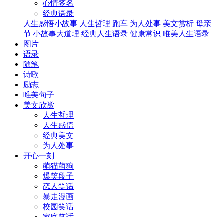
心情签名
经典语录
人生感悟小故事
人生哲理
跑车
为人处事
美文赏析
母亲
节
小故事大道理
经典人生语录
健康常识
唯美人生语录
图片
语录
随笔
诗歌
励志
唯美句子
美文欣赏
人生哲理
人生感悟
经典美文
为人处事
开心一刻
萌猫萌狗
爆笑段子
恋人笑话
暴走漫画
校园笑话
家庭笑话