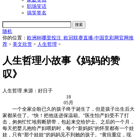
职场笑话
搞笑签名
随机
你的位置：
欧洲杯哪里投注_欧冠联赛直播-中国竞彩网官网推
荐
>
美文欣赏
>
人生哲理
>
人生哲理小故事《妈妈的赞
叹》
人生哲理
来源：好日子
18
05月
一个全家企盼已久的孩子终于诞生了，但是孩子出生后大
家都呆住了。“快！把他送进保温箱。”医生怕产妇受不了打
击，匆匆忙忙地剪断脐带，包起来交给护士。之后的一个月，
每天把婴儿抱给产妇喂奶时，每个“新妈妈”的怀里都有一个娃
娃，只有“那个娃娃”的妈妈见不到她的孩子。“黄疸重症，现