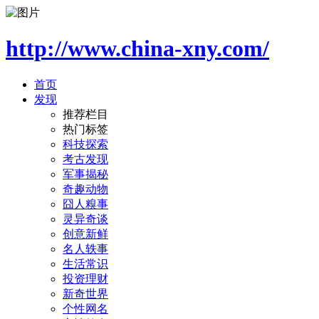
http://www.china-xny.com/
首页
发现
推荐栏目
热门标签
科技探索
考古发现
军事揭秘
奇趣动物
囧人糗事
灵异奇谈
创意新鲜
名人轶事
生活常识
投资理财
新奇世界
个性网名