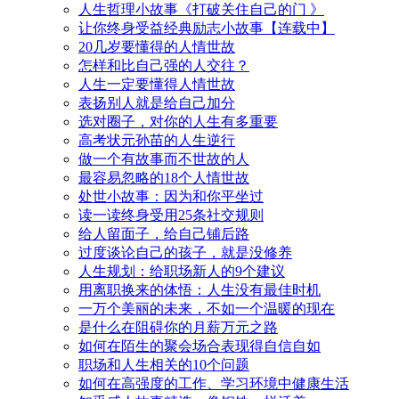
人生哲理小故事《打破关住自己的门 》
让你终身受益经典励志小故事【连载中】
20几岁要懂得的人情世故
怎样和比自己强的人交往？
人生一定要懂得人情世故
表扬别人就是给自己加分
选对圈子，对你的人生有多重要
高考状元孙苗的人生逆行
做一个有故事而不世故的人
最容易忽略的18个人情世故
处世小故事：因为和你平坐过
读一读终身受用25条社交规则
给人留面子，给自己铺后路
过度谈论自己的孩子，就是没修养
人生规划：给职场新人的9个建议
用离职换来的体悟：人生没有最佳时机
一万个美丽的未来，不如一个温暖的现在
是什么在阻碍你的月薪万元之路
如何在陌生的聚会场合表现得自信自如
职场和人生相关的10个问题
如何在高强度的工作、学习环境中健康生活