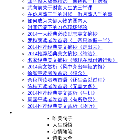
知乎感人故事精选：像钢铁一样活着
武向前关于财富人生的三堂课
在你月薪三千的时候，做月薪八千的事
如何成为关键人物的圈内人
时间沉淀下的21条职场经验
2014十大经典必读励志美文摘抄
罗秋菊读者卷首语《上帝只掌握一半》
2014推荐经典美文摘抄《走出去》
2014推荐经典美文摘抄《纯洁》
名家经典美文摘抄《我现在就付诸行动》
2014美文赏析《风中亮出年轻的旗》
徐智慧读者卷首语《想念》
余秋雨读者卷首语《还生命以过程》
陈桂芳读者卷首语《无需太多》
2014推荐经典美文赏析《生机》
周国平读者卷首语《有所敬畏》
2014推荐经典美文赏析《聆听》
唯美句子
人生感悟
心情随笔
诗歌大全