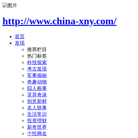
http://www.china-xny.com/
首页
发现
推荐栏目
热门标签
科技探索
考古发现
军事揭秘
奇趣动物
囧人糗事
灵异奇谈
创意新鲜
名人轶事
生活常识
投资理财
新奇世界
个性网名