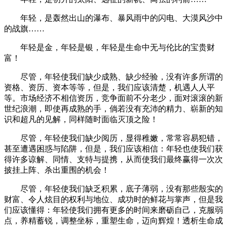
年轻，是轰然出山的瀑布、暴风雨中的闪电、大漠风沙中
的战旗……
年轻是金，年轻是银，年轻是生命中无与伦比的宝贵财
富！
尽管，年轻使我们缺少成熟、缺少经验，没有许多所谓的
资格、资历、资本等等，但是，我们应该清楚，机遇人人平
等。市场经济不相信资历，竞争面前不分老少，面对滚滚的新
世纪浪潮，即使再成熟的手，倘若没有充沛的精力、崭新的知
识和超凡的见解，同样随时面临灭顶之险！
尽管，年轻使我们缺少阅历，显得稚嫩，常常容易犯错，
甚至遭遇困惑与陷阱，但是，我们应该相信：年轻也使我们获
得许多谅解、同情、支特与提携，从而使我们最终赢得一次次
披挂上阵、杀出重围的机会！
尽管，年轻使我们缺乏积累，底子薄弱，没有那些殷实的
财富、令人炫目的权利与地位、成功时的鲜花与掌声，但是我
们应该懂得：年轻使我们拥有更多的时间来磨砺自己，克服弱
点，养精蓄锐，调整坐标，重塑生命，迈向辉煌！透析生命成