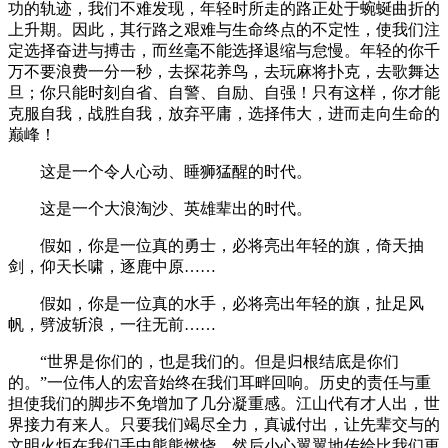
功的轨迹，我们不难发现，年轻时所走的路正处于蜿蜒曲折的
上升期。因此，其行路之艰难与生命终点的不定性，使我们注
定选择奋进与搏击，而丝毫不能选择退缩与怠慢。年轻的你千
万不要浪费一分一秒，去探花养鸟，去玩麻将扑克，去歌舞达
旦；你只能时刻自省、自警、自励、自强！只有这样，你才能
克服自我，战胜自我，放弃平庸，选择伟大，进而走向生命的
巅峰！
这是一个令人心动、睡狮猛醒的时代。
这是一个大浪淘沙、英雄辈出的时代。
假如，你是一位真的勇士，必将亮出年轻的旗，倚天抽
剑，仰天长啸，逐鹿中原……
假如，你是一位真的水手，必将亮出年轻的旗，扯足风
帆，劈波斩浪，一往无前……
“世界是你们的，也是我们的。但是归根结底是你们
的。”一位伟人的宏音始终在我们耳畔回响。历史的责任与重
担使我们的脚步不免增加了几分凝重感。江山代有才人出，世
界接力有来人。只要我们竭尽全力，真诚付出，让先辈交与的
文明火炬在我们手中熊熊燃烧，然后小心翼翼地传给比我们更