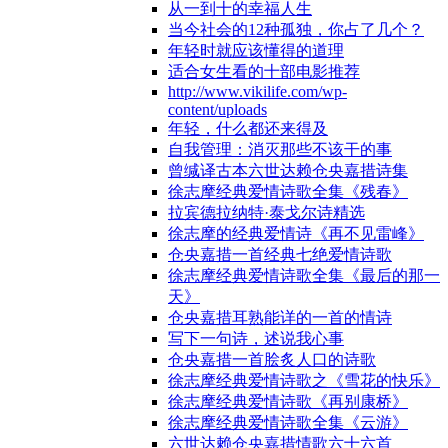
从一到十的幸福人生
当今社会的12种孤独，你占了几个？
年轻时就应该懂得的道理
适合女生看的十部电影推荐
http://www.vikilife.com/wp-
content/uploads
年轻，什么都还来得及
自我管理：消灭那些不该干的事
曾缄译古本六世达赖仓央嘉措诗集
徐志摩经典爱情诗歌全集《残春》
拉宾德拉纳特·泰戈尔诗精选
徐志摩的经典爱情诗《再不见雷峰》
仓央嘉措一首经典七绝爱情诗歌
徐志摩经典爱情诗歌全集《最后的那一
天》
仓央嘉措耳熟能详的一首的情诗
写下一句诗，述说我心事
仓央嘉措一首脍炙人口的诗歌
徐志摩经典爱情诗歌之《雪花的快乐》
徐志摩经典爱情诗歌《再别康桥》
徐志摩经典爱情诗歌全集《云游》
六世达赖仓央嘉措情歌六十六首