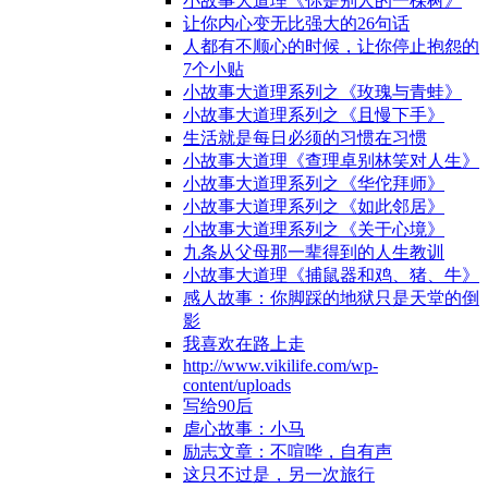
小故事大道理《你是别人的一棵树》
让你内心变无比强大的26句话
人都有不顺心的时候，让你停止抱怨的
7个小贴
小故事大道理系列之《玫瑰与青蛙》
小故事大道理系列之《且慢下手》
生活就是每日必须的习惯在习惯
小故事大道理《查理卓别林笑对人生》
小故事大道理系列之《华佗拜师》
小故事大道理系列之《如此邻居》
小故事大道理系列之《关于心境》
九条从父母那一辈得到的人生教训
小故事大道理《捕鼠器和鸡、猪、牛》
感人故事：你脚踩的地狱只是天堂的倒
影
我喜欢在路上走
http://www.vikilife.com/wp-
content/uploads
写给90后
虐心故事：小马
励志文章：不喧哗，自有声
这只不过是，另一次旅行