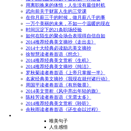
用离职换来的体悟：人生没有最佳时机
武向前关于财富人生的三堂课
在你月薪三千的时候，做月薪八千的事
一万个美丽的未来，不如一个温暖的现在
时间沉淀下的21条职场经验
如何在陌生的聚会场合表现得自信自如
2014推荐经典美文摘抄《走出去》
2014十大经典必读励志美文摘抄
徐智慧读者卷首语《想念》
2014推荐经典美文赏析《生机》
2014推荐经典美文摘抄《纯洁》
罗秋菊读者卷首语《上帝只掌握一半》
名家经典美文摘抄《我现在就付诸行动》
周国平读者卷首语《有所敬畏》
2014美文赏析《风中亮出年轻的旗》
陈桂芳读者卷首语《无需太多》
2014推荐经典美文赏析《聆听》
余秋雨读者卷首语《还生命以过程》
唯美句子
人生感悟