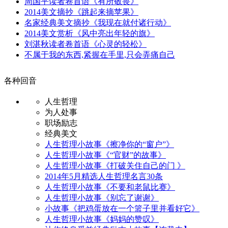
周国平读者卷首语《有所敬畏》
2014美文摘抄《跳起来摘苹果》
名家经典美文摘抄《我现在就付诸行动》
2014美文赏析《风中亮出年轻的旗》
刘湛秋读者卷首语《心灵的轻松》
不属于我的东西,紧握在手里,只会弄痛自己
各种回音
人生哲理
为人处事
职场励志
经典美文
人生哲理小故事《擦净你的“窗户”》
人生哲理小故事《“官财”的故事》
人生哲理小故事《打破关住自己的门 》
2014年5月精选人生哲理名言30条
人生哲理小故事《不要和老鼠比赛》
人生哲理小故事《别忘了谢谢》
小故事《把鸡蛋放在一个篮子里并看好它》
人生哲理小故事《妈妈的赞叹》