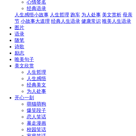
心情签名
经典语录
人生感悟小故事
人生哲理
跑车
为人处事
美文赏析
母亲
节
小故事大道理
经典人生语录
健康常识
唯美人生语录
图片
语录
随笔
诗歌
励志
唯美句子
美文欣赏
人生哲理
人生感悟
经典美文
为人处事
开心一刻
萌猫萌狗
爆笑段子
恋人笑话
暴走漫画
校园笑话
家庭笑话