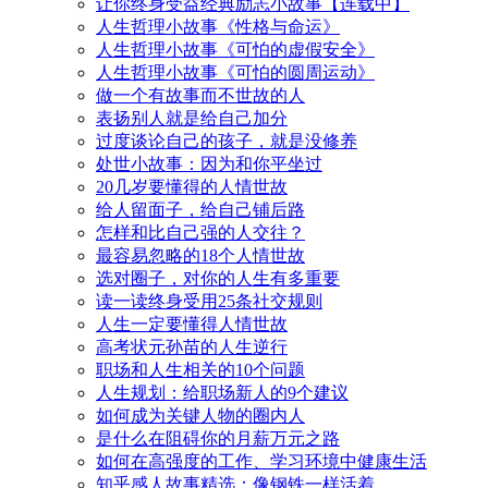
让你终身受益经典励志小故事【连载中】
人生哲理小故事《性格与命运》
人生哲理小故事《可怕的虚假安全》
人生哲理小故事《可怕的圆周运动》
做一个有故事而不世故的人
表扬别人就是给自己加分
过度谈论自己的孩子，就是没修养
处世小故事：因为和你平坐过
20几岁要懂得的人情世故
给人留面子，给自己铺后路
怎样和比自己强的人交往？
最容易忽略的18个人情世故
选对圈子，对你的人生有多重要
读一读终身受用25条社交规则
人生一定要懂得人情世故
高考状元孙苗的人生逆行
职场和人生相关的10个问题
人生规划：给职场新人的9个建议
如何成为关键人物的圈内人
是什么在阻碍你的月薪万元之路
如何在高强度的工作、学习环境中健康生活
知乎感人故事精选：像钢铁一样活着