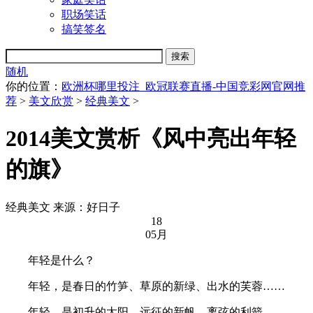
职场笑话
搞笑签名
随机
你的位置：
欧洲杯哪里投注_欧冠联赛直播-中国竞彩网官网推
荐
>
美文欣赏
>
经典美文
>
2014美文赏析《风中亮出年轻
的旗》
经典美文
来源：好日子
18
05月
年轻是什么？
年轻，是春日的竹笋、草原的新绿、出水的芙蓉……
年轻，是初升的太阳、远征的新帆、离弦的利箭……