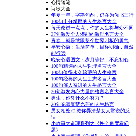
心情随笔
诗歌大全
年复一年，字斟句酌，仍在为你书三行
100句十分精辟的人生格言大全
每天改进一点点，你的人生将与众不同
37句激发个人潜能的激励名言大全
青春，就是敢跟整个世界叫板的勇气
早安心语：生活简单，目标明确，自然
能行远
晚安心语图文：岁月静好，不忘初心
100句精选的人生哲理名言大全
100句值得永久珍藏的人生格言
100句经典的人生励志名言大全
100句催人奋进的人生格言大全
20句激发内心力量的格言名言大全
男生，你凭什么不努力？
20句充满智慧光芒的人生格言
男女相处时 教你弄清楚女人常说的反
话
小故事大道理系列之《换个角度看问
题》