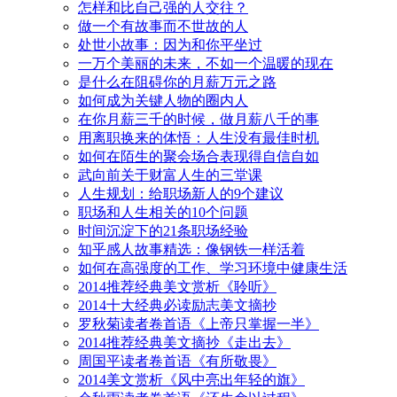
怎样和比自己强的人交往？
做一个有故事而不世故的人
处世小故事：因为和你平坐过
一万个美丽的未来，不如一个温暖的现在
是什么在阻碍你的月薪万元之路
如何成为关键人物的圈内人
在你月薪三千的时候，做月薪八千的事
用离职换来的体悟：人生没有最佳时机
如何在陌生的聚会场合表现得自信自如
武向前关于财富人生的三堂课
人生规划：给职场新人的9个建议
职场和人生相关的10个问题
时间沉淀下的21条职场经验
知乎感人故事精选：像钢铁一样活着
如何在高强度的工作、学习环境中健康生活
2014推荐经典美文赏析《聆听》
2014十大经典必读励志美文摘抄
罗秋菊读者卷首语《上帝只掌握一半》
2014推荐经典美文摘抄《走出去》
周国平读者卷首语《有所敬畏》
2014美文赏析《风中亮出年轻的旗》