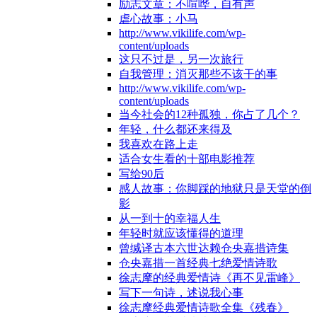
励志文章：不喧哗，自有声
虐心故事：小马
http://www.vikilife.com/wp-
content/uploads
这只不过是，另一次旅行
自我管理：消灭那些不该干的事
http://www.vikilife.com/wp-
content/uploads
当今社会的12种孤独，你占了几个？
年轻，什么都还来得及
我喜欢在路上走
适合女生看的十部电影推荐
写给90后
感人故事：你脚踩的地狱只是天堂的倒
影
从一到十的幸福人生
年轻时就应该懂得的道理
曾缄译古本六世达赖仓央嘉措诗集
仓央嘉措一首经典七绝爱情诗歌
徐志摩的经典爱情诗《再不见雷峰》
写下一句诗，述说我心事
徐志摩经典爱情诗歌全集《残春》