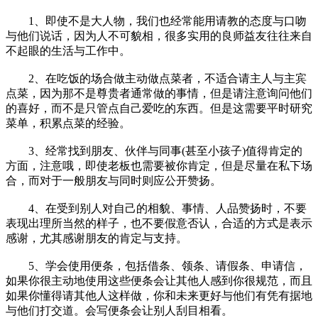
1、即使不是大人物，我们也经常能用请教的态度与口吻
与他们说话，因为人不可貌相，很多实用的良师益友往往来自
不起眼的生活与工作中。
2、在吃饭的场合做主动做点菜者，不适合请主人与主宾
点菜，因为那不是尊贵者通常做的事情，但是请注意询问他们
的喜好，而不是只管点自己爱吃的东西。但是这需要平时研究
菜单，积累点菜的经验。
3、经常找到朋友、伙伴与同事(甚至小孩子)值得肯定的
方面，注意哦，即使老板也需要被你肯定，但是尽量在私下场
合，而对于一般朋友与同时则应公开赞扬。
4、在受到别人对自己的相貌、事情、人品赞扬时，不要
表现出理所当然的样子，也不要假意否认，合适的方式是表示
感谢，尤其感谢朋友的肯定与支持。
5、学会使用便条，包括借条、领条、请假条、申请信，
如果你很主动地使用这些便条会让其他人感到你很规范，而且
如果你懂得请其他人这样做，你和未来更好与他们有凭有据地
与他们打交道。会写便条会让别人刮目相看。