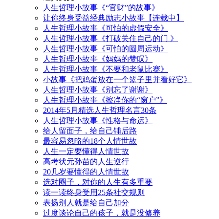
人生哲理小故事《“官财”的故事》
让你终身受益经典励志小故事【连载中】
人生哲理小故事《可怕的虚假安全》
人生哲理小故事《打破关住自己的门 》
人生哲理小故事《可怕的圆周运动》
人生哲理小故事《妈妈的赞叹》
人生哲理小故事《不要和老鼠比赛》
小故事《把鸡蛋放在一个篮子里并看好它》
人生哲理小故事《别忘了谢谢》
人生哲理小故事《擦净你的“窗户”》
2014年5月精选人生哲理名言30条
人生哲理小故事《性格与命运》
给人留面子，给自己铺后路
最容易忽略的18个人情世故
人生一定要懂得人情世故
高考状元孙苗的人生逆行
20几岁要懂得的人情世故
选对圈子，对你的人生有多重要
读一读终身受用25条社交规则
表扬别人就是给自己加分
过度谈论自己的孩子，就是没修养