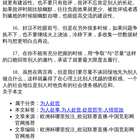
就更有建设性。也不要只有批评，批评不忘肯定别人的长处。
如果批评时能比较幽默，往往负面效果就更少。被批评或者遇
到尴尬的时候能幽默自嘲，也能提高交流的建设性。
16、好汉不吃眼前亏。但是在另外很多时候，如果问题争
执不下，也不要继续火上浇油，冷静下来，多收集一些数据材
料与想更明白点再说。
17、在你不能有充分把握的时候，用“争取”与“尽量”这样
的口吻回答别人的邀约，承诺了就要最大限度去履行。
18、虽然在商言商，但是我们要尽量不谈回报地先为别人
做点什么，这样就赢得了在心理上比别人优越的债权感。一个
人的社会地位是别人对他负有的社会债务感的总和。
关于本文
属于分类：
为人处世
本文标签：
为人处事
,
为人处世
,
处世哲学
,
人情世故
文章来源：欧洲杯哪里投注_欧冠联赛直播-中国竞彩网
官网推荐
文章编辑：欧洲杯哪里投注_欧冠联赛直播-中国竞彩网
官网推荐