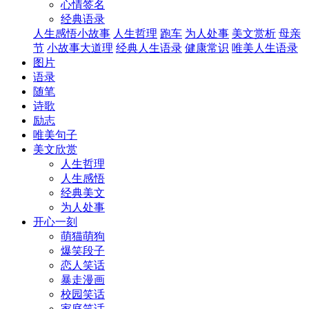
心情签名
经典语录
人生感悟小故事
人生哲理
跑车
为人处事
美文赏析
母亲
节
小故事大道理
经典人生语录
健康常识
唯美人生语录
图片
语录
随笔
诗歌
励志
唯美句子
美文欣赏
人生哲理
人生感悟
经典美文
为人处事
开心一刻
萌猫萌狗
爆笑段子
恋人笑话
暴走漫画
校园笑话
家庭笑话