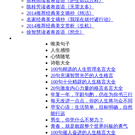
余秋雨读者卷首语《还生命以过程》
陈桂芳读者卷首语《无需太多》
2014推荐经典美文摘抄《纯洁》
名家经典美文摘抄《我现在就付诸行动》
2014推荐经典美文赏析《生机》
徐智慧读者卷首语《想念》
唯美句子
人生感悟
心情随笔
诗歌大全
100句精选的人生哲理名言大全
20句充满智慧光芒的人生格言
100句十分精辟的人生格言大全
20句激发内心力量的格言名言大全
年复一年，字斟句酌，仍在为你书三行
每天改进一点点，你的人生将与众不同
早安心语：生活简单，目标明确，自然
能行远
男生，你凭什么不努力？
青春，就是敢跟整个世界叫板的勇气
100句催人奋进的人生格言大全