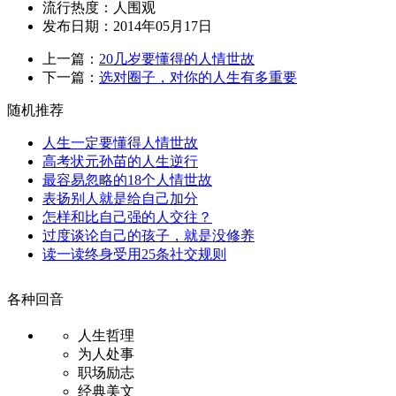
流行热度：
人围观
发布日期：2014年05月17日
上一篇：
20几岁要懂得的人情世故
下一篇：
选对圈子，对你的人生有多重要
随机推荐
人生一定要懂得人情世故
高考状元孙苗的人生逆行
最容易忽略的18个人情世故
表扬别人就是给自己加分
怎样和比自己强的人交往？
过度谈论自己的孩子，就是没修养
读一读终身受用25条社交规则
各种回音
人生哲理
为人处事
职场励志
经典美文