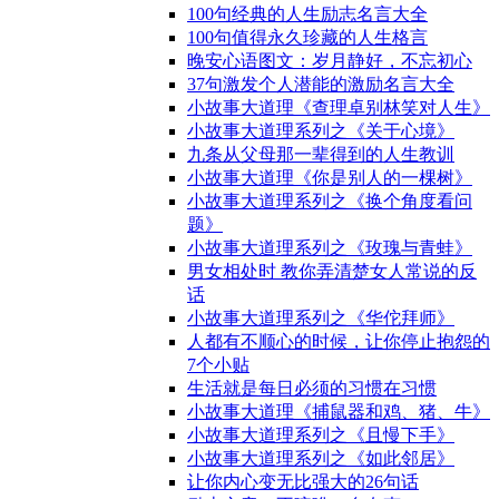
100句经典的人生励志名言大全
100句值得永久珍藏的人生格言
晚安心语图文：岁月静好，不忘初心
37句激发个人潜能的激励名言大全
小故事大道理《查理卓别林笑对人生》
小故事大道理系列之《关于心境》
九条从父母那一辈得到的人生教训
小故事大道理《你是别人的一棵树》
小故事大道理系列之《换个角度看问
题》
小故事大道理系列之《玫瑰与青蛙》
男女相处时 教你弄清楚女人常说的反
话
小故事大道理系列之《华佗拜师》
人都有不顺心的时候，让你停止抱怨的
7个小贴
生活就是每日必须的习惯在习惯
小故事大道理《捕鼠器和鸡、猪、牛》
小故事大道理系列之《且慢下手》
小故事大道理系列之《如此邻居》
让你内心变无比强大的26句话