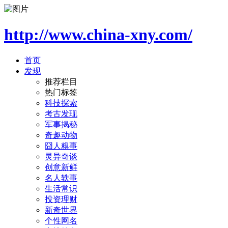
http://www.china-xny.com/
首页
发现
推荐栏目
热门标签
科技探索
考古发现
军事揭秘
奇趣动物
囧人糗事
灵异奇谈
创意新鲜
名人轶事
生活常识
投资理财
新奇世界
个性网名