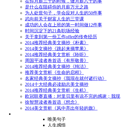
在你月薪三千的时候，做月薪八千的事
是什么在阻碍你的月薪万元之路
为人处世句子，学会应对人生的50件事
武向前关于财富人生的三堂课
成功的人会在上班的第一时间做12件事
时间沉淀下的21条职场经验
关于拿到第一份工作offer的传奇经历
2014推荐经典美文摘抄《朴素》
2014美文摘抄《跳起来摘苹果》
2014推荐经典美文赏析《聆听》
周国平读者卷首语《有所敬畏》
2014推荐经典美文摘抄《纯洁》
推荐美文赏析《生命的启程》
名家经典美文摘抄《我现在就付诸行动》
2014十大经典必读励志美文摘抄
2014推荐经典美文赏析《生机》
欧冠联赛直播：对里贝里有说不完的感谢；我现
徐智慧读者卷首语《想念》
2014美文赏析《风中亮出年轻的旗》
唯美句子
人生感悟