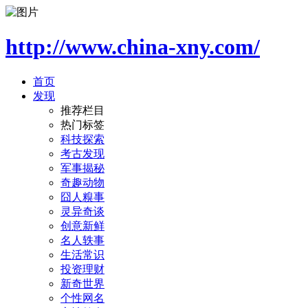
http://www.china-xny.com/
首页
发现
推荐栏目
热门标签
科技探索
考古发现
军事揭秘
奇趣动物
囧人糗事
灵异奇谈
创意新鲜
名人轶事
生活常识
投资理财
新奇世界
个性网名