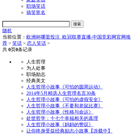
职场笑话
搞笑签名
随机
当前位置：
欧洲杯哪里投注_欧冠联赛直播-中国竞彩网官网推
荐
>
笑话
>
恋人笑话
>
共
0
页
0
条记录
人生哲理
为人处事
职场励志
经典美文
人生哲理小故事《可怕的圆周运动》
2014年5月精选人生哲理名言30条
人生哲理小故事《可怕的虚假安全》
人生哲理小故事《不要和老鼠比赛》
人生哲理小故事《性格与命运》
处世哲学：十七个幸福相关的真理
人生哲理小故事《妈妈的赞叹》
让你终身受益经典励志小故事【连载中】