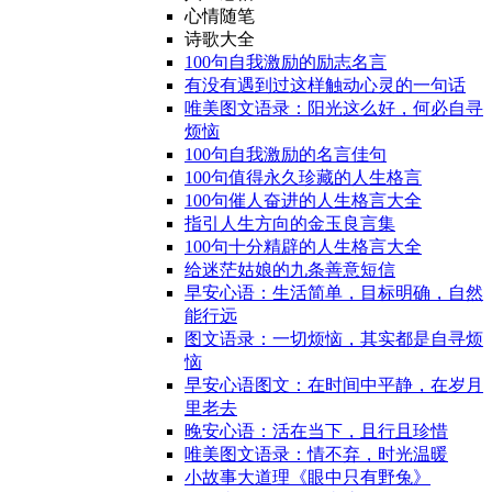
心情随笔
诗歌大全
100句自我激励的励志名言
有没有遇到过这样触动心灵的一句话
唯美图文语录：阳光这么好，何必自寻
烦恼
100句自我激励的名言佳句
100句值得永久珍藏的人生格言
100句催人奋进的人生格言大全
指引人生方向的金玉良言集
100句十分精辟的人生格言大全
给迷茫姑娘的九条善意短信
早安心语：生活简单，目标明确，自然
能行远
图文语录：一切烦恼，其实都是自寻烦
恼
早安心语图文：在时间中平静，在岁月
里老去
晚安心语：活在当下，且行且珍惜
唯美图文语录：情不弃，时光温暖
小故事大道理《眼中只有野兔》