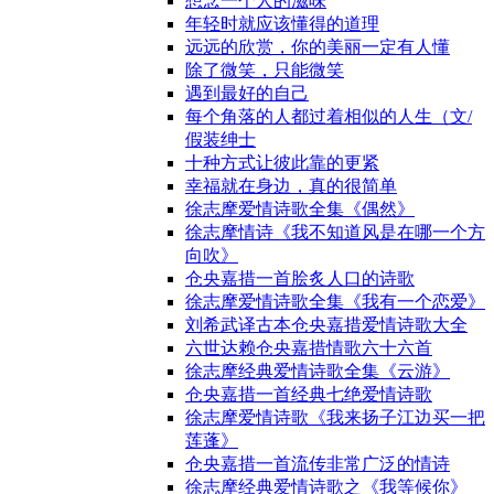
想念一个人的滋味
年轻时就应该懂得的道理
远远的欣赏，你的美丽一定有人懂
除了微笑，只能微笑
遇到最好的自己
每个角落的人都过着相似的人生（文/
假装绅士
十种方式让彼此靠的更紧
幸福就在身边，真的很简单
徐志摩爱情诗歌全集《偶然》
徐志摩情诗《我不知道风是在哪一个方
向吹》
仓央嘉措一首脍炙人口的诗歌
徐志摩爱情诗歌全集《我有一个恋爱》
刘希武译古本仓央嘉措爱情诗歌大全
六世达赖仓央嘉措情歌六十六首
徐志摩经典爱情诗歌全集《云游》
仓央嘉措一首经典七绝爱情诗歌
徐志摩爱情诗歌《我来扬子江边买一把
莲蓬》
仓央嘉措一首流传非常广泛的情诗
徐志摩经典爱情诗歌之《我等候你》