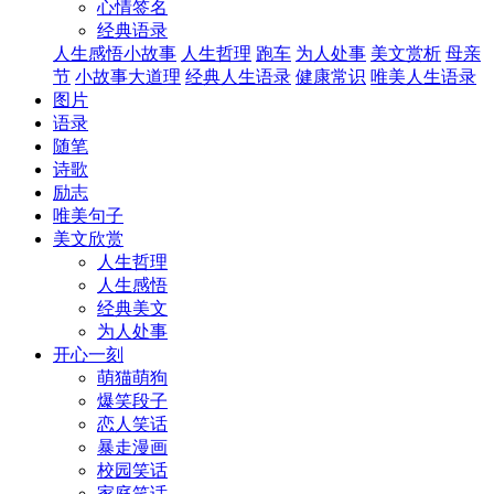
心情签名
经典语录
人生感悟小故事
人生哲理
跑车
为人处事
美文赏析
母亲
节
小故事大道理
经典人生语录
健康常识
唯美人生语录
图片
语录
随笔
诗歌
励志
唯美句子
美文欣赏
人生哲理
人生感悟
经典美文
为人处事
开心一刻
萌猫萌狗
爆笑段子
恋人笑话
暴走漫画
校园笑话
家庭笑话