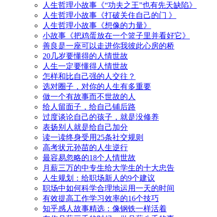
人生哲理小故事《“功夫之王”也有先天缺陷》
人生哲理小故事《打破关住自己的门 》
人生哲理小故事《想像的力量》
小故事《把鸡蛋放在一个篮子里并看好它》
善良是一座可以走进你我彼此心房的桥
20几岁要懂得的人情世故
人生一定要懂得人情世故
怎样和比自己强的人交往？
选对圈子，对你的人生有多重要
做一个有故事而不世故的人
给人留面子，给自己铺后路
过度谈论自己的孩子，就是没修养
表扬别人就是给自己加分
读一读终身受用25条社交规则
高考状元孙苗的人生逆行
最容易忽略的18个人情世故
月薪三万的中专生给大学生的十大忠告
人生规划：给职场新人的9个建议
职场中如何科学合理地运用一天的时间
有效提高工作学习效率的16个技巧
知乎感人故事精选：像钢铁一样活着