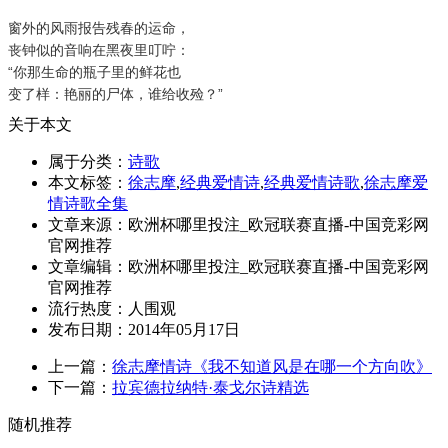
窗外的风雨报告残春的运命，
丧钟似的音响在黑夜里叮咛：
“你那生命的瓶子里的鲜花也
变了样：艳丽的尸体，谁给收殓？”
关于本文
属于分类：
诗歌
本文标签：
徐志摩
,
经典爱情诗
,
经典爱情诗歌
,
徐志摩爱
情诗歌全集
文章来源：欧洲杯哪里投注_欧冠联赛直播-中国竞彩网
官网推荐
文章编辑：欧洲杯哪里投注_欧冠联赛直播-中国竞彩网
官网推荐
流行热度：
人围观
发布日期：2014年05月17日
上一篇：
徐志摩情诗《我不知道风是在哪一个方向吹》
下一篇：
拉宾德拉纳特·泰戈尔诗精选
随机推荐