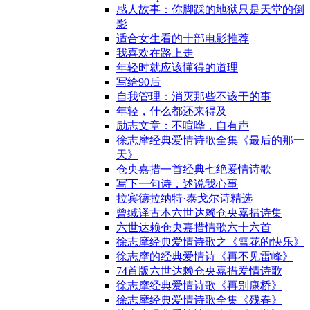
感人故事：你脚踩的地狱只是天堂的倒
影
适合女生看的十部电影推荐
我喜欢在路上走
年轻时就应该懂得的道理
写给90后
自我管理：消灭那些不该干的事
年轻，什么都还来得及
励志文章：不喧哗，自有声
徐志摩经典爱情诗歌全集《最后的那一
天》
仓央嘉措一首经典七绝爱情诗歌
写下一句诗，述说我心事
拉宾德拉纳特·泰戈尔诗精选
曾缄译古本六世达赖仓央嘉措诗集
六世达赖仓央嘉措情歌六十六首
徐志摩经典爱情诗歌之《雪花的快乐》
徐志摩的经典爱情诗《再不见雷峰》
74首版六世达赖仓央嘉措爱情诗歌
徐志摩经典爱情诗歌《再别康桥》
徐志摩经典爱情诗歌全集《残春》