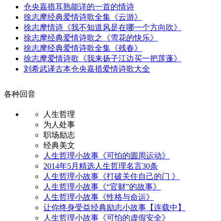
仓央嘉措耳熟能详的一首的情诗
徐志摩经典爱情诗歌全集《云游》
徐志摩情诗《我不知道风是在哪一个方向吹》
徐志摩经典爱情诗歌之《雪花的快乐》
徐志摩经典爱情诗歌全集《残春》
徐志摩爱情诗歌《我来扬子江边买一把莲蓬》
刘希武译古本仓央嘉措爱情诗歌大全
各种回音
人生哲理
为人处事
职场励志
经典美文
人生哲理小故事《可怕的圆周运动》
2014年5月精选人生哲理名言30条
人生哲理小故事《打破关住自己的门 》
人生哲理小故事《“官财”的故事》
人生哲理小故事《性格与命运》
让你终身受益经典励志小故事【连载中】
人生哲理小故事《可怕的虚假安全》