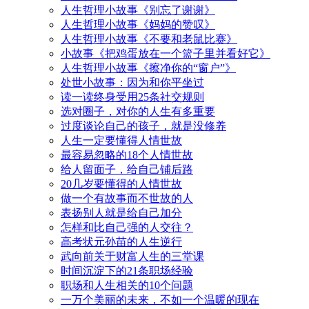
人生哲理小故事《别忘了谢谢》
人生哲理小故事《妈妈的赞叹》
人生哲理小故事《不要和老鼠比赛》
小故事《把鸡蛋放在一个篮子里并看好它》
人生哲理小故事《擦净你的“窗户”》
处世小故事：因为和你平坐过
读一读终身受用25条社交规则
选对圈子，对你的人生有多重要
过度谈论自己的孩子，就是没修养
人生一定要懂得人情世故
最容易忽略的18个人情世故
给人留面子，给自己铺后路
20几岁要懂得的人情世故
做一个有故事而不世故的人
表扬别人就是给自己加分
怎样和比自己强的人交往？
高考状元孙苗的人生逆行
武向前关于财富人生的三堂课
时间沉淀下的21条职场经验
职场和人生相关的10个问题
一万个美丽的未来，不如一个温暖的现在