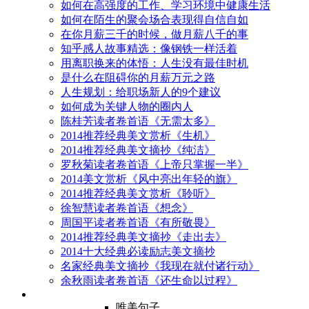
如何在高强度的工作、学习环境中健康生活
如何在陌生的聚会场合表现得自信自如
在你月薪三千的时候，做月薪八千的事
知乎感人故事精选：像钢铁一样活着
用离职换来的体悟：人生没有最佳时机
是什么在阻碍你的月薪万元之路
人生规划：给职场新人的9个建议
如何成为关键人物的圈内人
陈桂芳读者卷首语《无需太多》
2014推荐经典美文赏析《生机》
2014推荐经典美文摘抄《纯洁》
罗秋菊读者卷首语《上帝只掌握一半》
2014美文赏析《风中亮出年轻的旗》
2014推荐经典美文赏析《聆听》
徐智慧读者卷首语《想念》
周国平读者卷首语《有所敬畏》
2014推荐经典美文摘抄《走出去》
2014十大经典必读励志美文摘抄
名家经典美文摘抄《我现在就付诸行动》
余秋雨读者卷首语《还生命以过程》
唯美句子