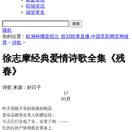
职场笑话
搞笑签名
随机
你的位置：
欧洲杯哪里投注_欧冠联赛直播-中国竞彩网官网推
荐
>
诗歌
>
徐志摩经典爱情诗歌全集《残
春》
诗歌
来源：好日子
17
05月
昨天我瓶子里斜插着的桃花
是朵朵媚笑在美人的腮边挂；
今儿它们全低了头，全变了相：——
红的白的尸体倒悬在青条上。