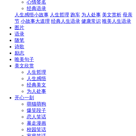
心情签名
经典语录
人生感悟小故事
人生哲理
跑车
为人处事
美文赏析
母亲
节
小故事大道理
经典人生语录
健康常识
唯美人生语录
图片
语录
随笔
诗歌
励志
唯美句子
美文欣赏
人生哲理
人生感悟
经典美文
为人处事
开心一刻
萌猫萌狗
爆笑段子
恋人笑话
暴走漫画
校园笑话
家庭笑话