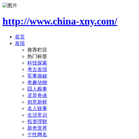
http://www.china-xny.com/
首页
发现
推荐栏目
热门标签
科技探索
考古发现
军事揭秘
奇趣动物
囧人糗事
灵异奇谈
创意新鲜
名人轶事
生活常识
投资理财
新奇世界
个性网名