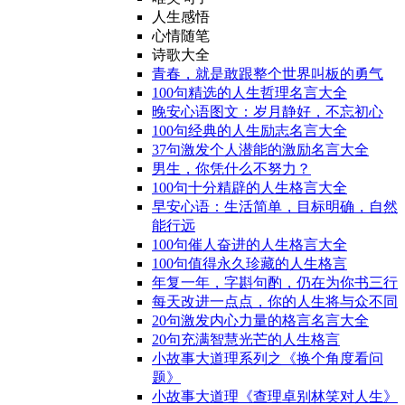
人生感悟
心情随笔
诗歌大全
青春，就是敢跟整个世界叫板的勇气
100句精选的人生哲理名言大全
晚安心语图文：岁月静好，不忘初心
100句经典的人生励志名言大全
37句激发个人潜能的激励名言大全
男生，你凭什么不努力？
100句十分精辟的人生格言大全
早安心语：生活简单，目标明确，自然
能行远
100句催人奋进的人生格言大全
100句值得永久珍藏的人生格言
年复一年，字斟句酌，仍在为你书三行
每天改进一点点，你的人生将与众不同
20句激发内心力量的格言名言大全
20句充满智慧光芒的人生格言
小故事大道理系列之《换个角度看问
题》
小故事大道理《查理卓别林笑对人生》