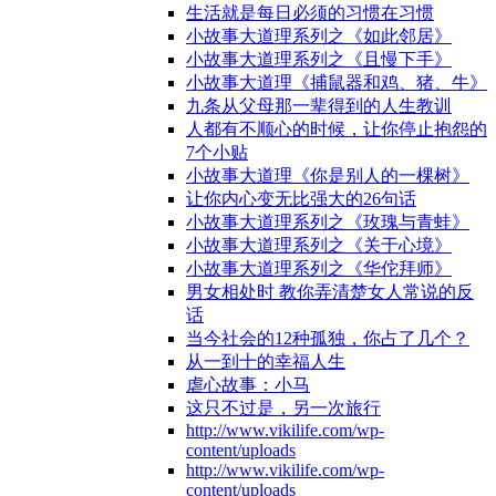
生活就是每日必须的习惯在习惯
小故事大道理系列之《如此邻居》
小故事大道理系列之《且慢下手》
小故事大道理《捕鼠器和鸡、猪、牛》
九条从父母那一辈得到的人生教训
人都有不顺心的时候，让你停止抱怨的
7个小贴
小故事大道理《你是别人的一棵树》
让你内心变无比强大的26句话
小故事大道理系列之《玫瑰与青蛙》
小故事大道理系列之《关于心境》
小故事大道理系列之《华佗拜师》
男女相处时 教你弄清楚女人常说的反
话
当今社会的12种孤独，你占了几个？
从一到十的幸福人生
虐心故事：小马
这只不过是，另一次旅行
http://www.vikilife.com/wp-
content/uploads
http://www.vikilife.com/wp-
content/uploads