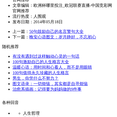
文章编辑：欧洲杯哪里投注_欧冠联赛直播-中国竞彩网
官网推荐
流行热度：
人围观
发布日期：2014年05月18日
上一篇：
50句鼓励自己的名言警句大全
下一篇：
晚安心语图文：岁月静好，不忘初心
随机推荐
有没有遇到过这样触动心灵的一句话
100句激励自己的人生格言大全
温暖心语：用时间和心看人，而不是用眼睛
100句值得永久珍藏的人生格言
男生，你凭什么不努力？
图文语录：一切烦恼，其实都是自寻烦恼
治愈系插画：记得要为妈妈做的9件事
各种回音
人生哲理