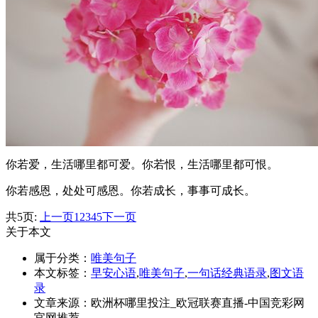
你若爱，生活哪里都可爱。你若恨，生活哪里都可恨。
你若感恩，处处可感恩。你若成长，事事可成长。
共5页:
上一页
1
2
3
4
5
下一页
关于本文
属于分类：
唯美句子
本文标签：
早安心语
,
唯美句子
,
一句话经典语录
,
图文语
录
文章来源：欧洲杯哪里投注_欧冠联赛直播-中国竞彩网
官网推荐