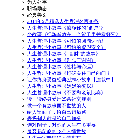
为人处事
职场励志
经典美文
2014年5月精选人生哲理名言30条
人生哲理小故事《擦净你的“窗户”》
小故事《把鸡蛋放在一个篮子里并看好它》
人生哲理小故事《可怕的圆周运动》
人生哲理小故事《可怕的虚假安全》
人生哲理小故事《“官财”的故事》
人生哲理小故事《别忘了谢谢》
人生哲理小故事《性格与命运》
人生哲理小故事《打破关住自己的门 》
让你终身受益经典励志小故事【连载中】
人生哲理小故事《妈妈的赞叹》
人生哲理小故事《不要和老鼠比赛》
读一读终身受用25条社交规则
做一个有故事而不世故的人
给人留面子，给自己铺后路
表扬别人就是给自己加分
选对圈子，对你的人生有多重要
最容易忽略的18个人情世故
人生一定要懂得人情世故