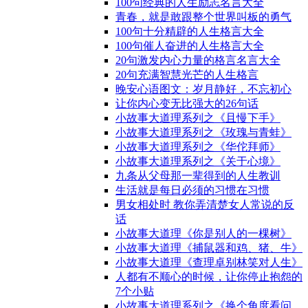
100句经典的人生励志名言大全
青春，就是敢跟整个世界叫板的勇气
100句十分精辟的人生格言大全
100句催人奋进的人生格言大全
20句激发内心力量的格言名言大全
20句充满智慧光芒的人生格言
晚安心语图文：岁月静好，不忘初心
让你内心变无比强大的26句话
小故事大道理系列之《且慢下手》
小故事大道理系列之《玫瑰与青蛙》
小故事大道理系列之《华佗拜师》
小故事大道理系列之《关于心境》
九条从父母那一辈得到的人生教训
生活就是每日必须的习惯在习惯
男女相处时 教你弄清楚女人常说的反
话
小故事大道理《你是别人的一棵树》
小故事大道理《捕鼠器和鸡、猪、牛》
小故事大道理《查理卓别林笑对人生》
人都有不顺心的时候，让你停止抱怨的
7个小贴
小故事大道理系列之《换个角度看问