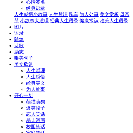
心情签名
经典语录
人生感悟小故事
人生哲理
跑车
为人处事
美文赏析
母亲
节
小故事大道理
经典人生语录
健康常识
唯美人生语录
图片
语录
随笔
诗歌
励志
唯美句子
美文欣赏
人生哲理
人生感悟
经典美文
为人处事
开心一刻
萌猫萌狗
爆笑段子
恋人笑话
暴走漫画
校园笑话
家庭笑话