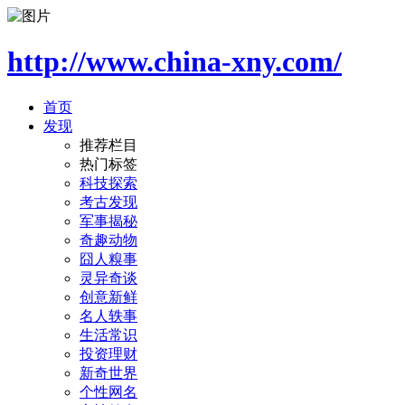
http://www.china-xny.com/
首页
发现
推荐栏目
热门标签
科技探索
考古发现
军事揭秘
奇趣动物
囧人糗事
灵异奇谈
创意新鲜
名人轶事
生活常识
投资理财
新奇世界
个性网名