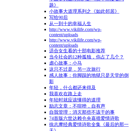
题》
小故事大道理系列之《如此邻居》
写给90后
从一到十的幸福人生
http://www.vikilife.com/wp-
content/uploads
http://www.vikilife.com/wp-
content/uploads
适合女生看的十部电影推荐
当今社会的12种孤独，你占了几个？
虐心故事：小马
这只不过是，另一次旅行
感人故事：你脚踩的地狱只是天堂的倒
影
年轻，什么都还来得及
我喜欢在路上走
年轻时就应该懂得的道理
励志文章：不喧哗，自有声
自我管理：消灭那些不该干的事
74首版六世达赖仓央嘉措爱情诗歌
徐志摩经典爱情诗歌全集《最后的那一
天》