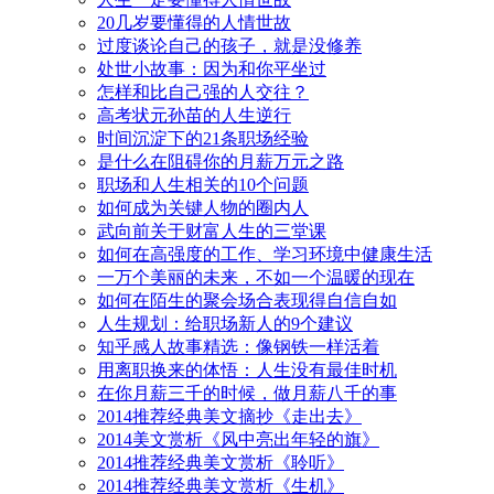
20几岁要懂得的人情世故
过度谈论自己的孩子，就是没修养
处世小故事：因为和你平坐过
怎样和比自己强的人交往？
高考状元孙苗的人生逆行
时间沉淀下的21条职场经验
是什么在阻碍你的月薪万元之路
职场和人生相关的10个问题
如何成为关键人物的圈内人
武向前关于财富人生的三堂课
如何在高强度的工作、学习环境中健康生活
一万个美丽的未来，不如一个温暖的现在
如何在陌生的聚会场合表现得自信自如
人生规划：给职场新人的9个建议
知乎感人故事精选：像钢铁一样活着
用离职换来的体悟：人生没有最佳时机
在你月薪三千的时候，做月薪八千的事
2014推荐经典美文摘抄《走出去》
2014美文赏析《风中亮出年轻的旗》
2014推荐经典美文赏析《聆听》
2014推荐经典美文赏析《生机》