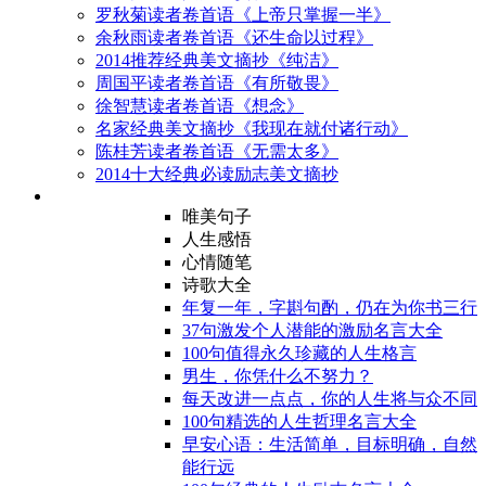
罗秋菊读者卷首语《上帝只掌握一半》
余秋雨读者卷首语《还生命以过程》
2014推荐经典美文摘抄《纯洁》
周国平读者卷首语《有所敬畏》
徐智慧读者卷首语《想念》
名家经典美文摘抄《我现在就付诸行动》
陈桂芳读者卷首语《无需太多》
2014十大经典必读励志美文摘抄
唯美句子
人生感悟
心情随笔
诗歌大全
年复一年，字斟句酌，仍在为你书三行
37句激发个人潜能的激励名言大全
100句值得永久珍藏的人生格言
男生，你凭什么不努力？
每天改进一点点，你的人生将与众不同
100句精选的人生哲理名言大全
早安心语：生活简单，目标明确，自然
能行远