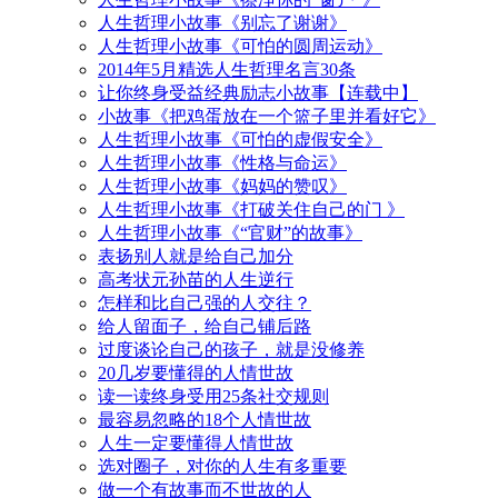
人生哲理小故事《别忘了谢谢》
人生哲理小故事《可怕的圆周运动》
2014年5月精选人生哲理名言30条
让你终身受益经典励志小故事【连载中】
小故事《把鸡蛋放在一个篮子里并看好它》
人生哲理小故事《可怕的虚假安全》
人生哲理小故事《性格与命运》
人生哲理小故事《妈妈的赞叹》
人生哲理小故事《打破关住自己的门 》
人生哲理小故事《“官财”的故事》
表扬别人就是给自己加分
高考状元孙苗的人生逆行
怎样和比自己强的人交往？
给人留面子，给自己铺后路
过度谈论自己的孩子，就是没修养
20几岁要懂得的人情世故
读一读终身受用25条社交规则
最容易忽略的18个人情世故
人生一定要懂得人情世故
选对圈子，对你的人生有多重要
做一个有故事而不世故的人