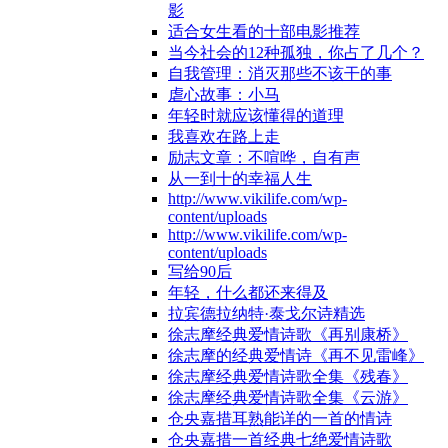
影
适合女生看的十部电影推荐
当今社会的12种孤独，你占了几个？
自我管理：消灭那些不该干的事
虐心故事：小马
年轻时就应该懂得的道理
我喜欢在路上走
励志文章：不喧哗，自有声
从一到十的幸福人生
http://www.vikilife.com/wp-
content/uploads
http://www.vikilife.com/wp-
content/uploads
写给90后
年轻，什么都还来得及
拉宾德拉纳特·泰戈尔诗精选
徐志摩经典爱情诗歌《再别康桥》
徐志摩的经典爱情诗《再不见雷峰》
徐志摩经典爱情诗歌全集《残春》
徐志摩经典爱情诗歌全集《云游》
仓央嘉措耳熟能详的一首的情诗
仓央嘉措一首经典七绝爱情诗歌