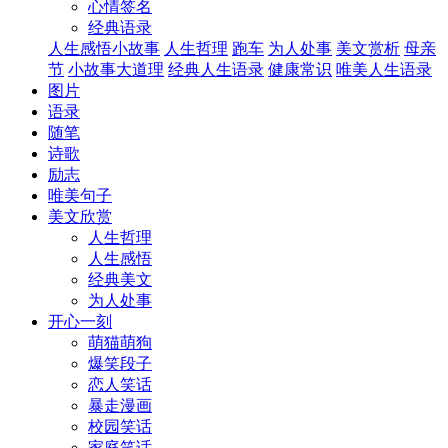
心情签名
经典语录
人生感悟小故事
人生哲理
跑车
为人处事
美文赏析
母亲
节
小故事大道理
经典人生语录
健康常识
唯美人生语录
图片
语录
随笔
诗歌
励志
唯美句子
美文欣赏
人生哲理
人生感悟
经典美文
为人处事
开心一刻
萌猫萌狗
爆笑段子
恋人笑话
暴走漫画
校园笑话
家庭笑话