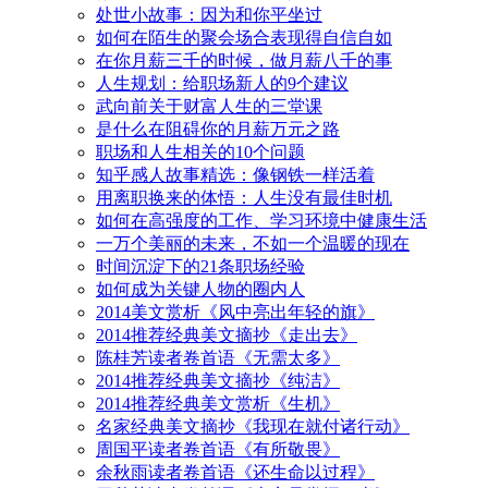
处世小故事：因为和你平坐过
如何在陌生的聚会场合表现得自信自如
在你月薪三千的时候，做月薪八千的事
人生规划：给职场新人的9个建议
武向前关于财富人生的三堂课
是什么在阻碍你的月薪万元之路
职场和人生相关的10个问题
知乎感人故事精选：像钢铁一样活着
用离职换来的体悟：人生没有最佳时机
如何在高强度的工作、学习环境中健康生活
一万个美丽的未来，不如一个温暖的现在
时间沉淀下的21条职场经验
如何成为关键人物的圈内人
2014美文赏析《风中亮出年轻的旗》
2014推荐经典美文摘抄《走出去》
陈桂芳读者卷首语《无需太多》
2014推荐经典美文摘抄《纯洁》
2014推荐经典美文赏析《生机》
名家经典美文摘抄《我现在就付诸行动》
周国平读者卷首语《有所敬畏》
余秋雨读者卷首语《还生命以过程》