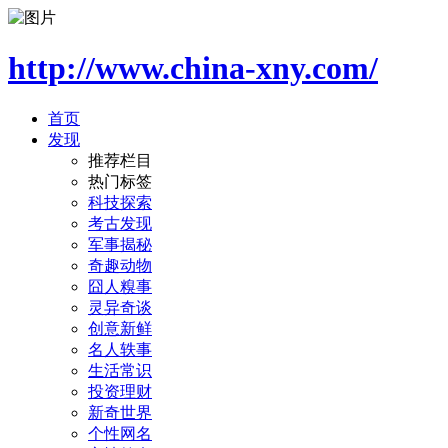
http://www.china-xny.com/
首页
发现
推荐栏目
热门标签
科技探索
考古发现
军事揭秘
奇趣动物
囧人糗事
灵异奇谈
创意新鲜
名人轶事
生活常识
投资理财
新奇世界
个性网名