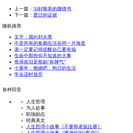
上一篇：
50封唯美的微情书
下一篇：
爱过的证据
随机推荐
文字：我叫刘大黑
不是所有的鱼都生活在同一片海里
请一定要记得提醒自己要幸福
生命中那些你不知道的大事
母亲依旧是那副“坏脾气”
七堇年：燃烧吧，狗日的生活
学会适时放弃
各种回音
人生哲理
为人处事
职场励志
经典美文
人生哲理小故事《不要和老鼠比赛》
人生哲理小故事《擦净你的“窗户”》