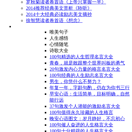
罗秋菊读者卷首语《上帝只掌握一半》
2014推荐经典美文赏析《聆听》
2014十大经典必读励志美文摘抄
徐智慧读者卷首语《想念》
唯美句子
人生感悟
心情随笔
诗歌大全
100句精选的人生哲理名言大全
青春，就是敢跟整个世界叫板的勇气
20句激发内心力量的格言名言大全
100句经典的人生励志名言大全
男生，你凭什么不努力？
年复一年，字斟句酌，仍在为你书三行
早安心语：生活简单，目标明确，自然
能行远
37句激发个人潜能的激励名言大全
100句值得永久珍藏的人生格言
晚安心语图文：岁月静好，不忘初心
100句催人奋进的人生格言大全
100句十分精辟的人生格言大全