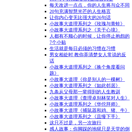
每天改进一点点，你的人生将与众不同
20句充满智慧光芒的人生格言
让你内心变无比强大的26句话
小故事大道理系列之《玫瑰与青蛙》
小故事大道理系列之《关于心境》
人都有不顺心的时候，让你停止抱怨的
7个小贴
生活就是每日必须的习惯在习惯
男女相处时 教你弄清楚女人常说的反
话
小故事大道理系列之《换个角度看问
题》
小故事大道理《你是别人的一棵树》
小故事大道理系列之《如此邻居》
九条从父母那一辈得到的人生教训
小故事大道理《查理卓别林笑对人生》
小故事大道理系列之《华佗拜师》
小故事大道理《捕鼠器和鸡、猪、牛》
小故事大道理系列之《且慢下手》
这只不过是，另一次旅行
感人故事：你脚踩的地狱只是天堂的倒