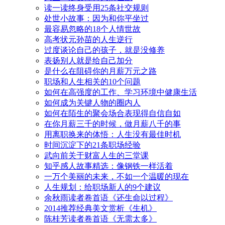
读一读终身受用25条社交规则
处世小故事：因为和你平坐过
最容易忽略的18个人情世故
高考状元孙苗的人生逆行
过度谈论自己的孩子，就是没修养
表扬别人就是给自己加分
是什么在阻碍你的月薪万元之路
职场和人生相关的10个问题
如何在高强度的工作、学习环境中健康生活
如何成为关键人物的圈内人
如何在陌生的聚会场合表现得自信自如
在你月薪三千的时候，做月薪八千的事
用离职换来的体悟：人生没有最佳时机
时间沉淀下的21条职场经验
武向前关于财富人生的三堂课
知乎感人故事精选：像钢铁一样活着
一万个美丽的未来，不如一个温暖的现在
人生规划：给职场新人的9个建议
余秋雨读者卷首语《还生命以过程》
2014推荐经典美文赏析《生机》
陈桂芳读者卷首语《无需太多》