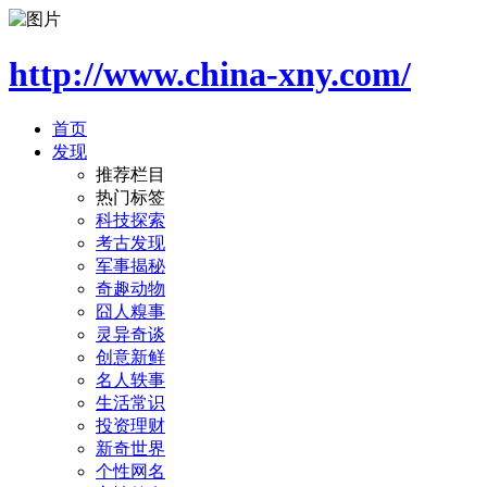
http://www.china-xny.com/
首页
发现
推荐栏目
热门标签
科技探索
考古发现
军事揭秘
奇趣动物
囧人糗事
灵异奇谈
创意新鲜
名人轶事
生活常识
投资理财
新奇世界
个性网名