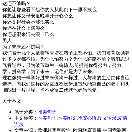
这还不够吗？
你想让那些看不起你的人从此倒下一蹶不振么
你想让你父母安度晚年开开心心么
你还觉得社会不够现实么
你还在社会上瞎混么
你还想混来混去混自己么
男人
为了未来还不拼吗？
我们被十几个人拿着钢管堵在巷子里都不怕。我们被背叛抛弃
过多少次都不怕。为什么怕努力？为什么踌躇不前？我们忍过
气吞过声，只为破茧重生一鸣惊人.前提是你得努力，努力
学，拼命学，为了未来，记住都是为了未来。
现在像狗一样学好过未来像狗一样过。人与狗的生活由你自己
选择。向我们这样的家庭没权没势没钱只能靠自己的双手和头
脑闯出一片世界。当不成富二代就他妈当他爹。
关于本文
属于分类：
唯美句子
本文标签：
唯美句子
,
唯美图文
,
晚安心语
,
图文语录
,
爱情
语录
文章来源：欧洲杯哪里投注_欧冠联赛直播-中国竞彩网