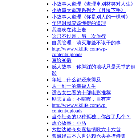
小故事大道理《查理卓别林笑对人生》
小故事大道理系列之《且慢下手》
小故事大道理《你是别人的一棵树》
年轻时就应该懂得的道理
我喜欢在路上走
这只不过是，另一次旅行
自我管理：消灭那些不该干的事
http://www.vikilife.com/wp-
content/uploads
写给90后
感人故事：你脚踩的地狱只是天堂的倒
影
年轻，什么都还来得及
从一到十的幸福人生
适合女生看的十部电影推荐
励志文章：不喧哗，自有声
http://www.vikilife.com/wp-
content/uploads
当今社会的12种孤独，你占了几个？
虐心故事：小马
六世达赖仓央嘉措情歌六十六首
曾缄译古本六世达赖仓央嘉措诗集