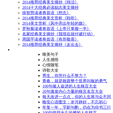
2014推荐经典美文摘抄《纯洁》
2014十大经典必读励志美文摘抄
徐智慧读者卷首语《想念》
2014推荐经典美文赏析《聆听》
2014美文赏析《风中亮出年轻的旗》
罗秋菊读者卷首语《上帝只掌握一半》
名家经典美文摘抄《我现在就付诸行动》
周国平读者卷首语《有所敬畏》
2014推荐经典美文摘抄《走出去》
唯美句子
人生感悟
心情随笔
诗歌大全
男生，你凭什么不努力？
青春，就是敢跟整个世界叫板的勇气
100句催人奋进的人生格言大全
20句激发内心力量的格言名言大全
每天改进一点点，你的人生将与众不同
晚安心语图文：岁月静好，不忘初心
年复一年，字斟句酌，仍在为你书三行
100句值得永久珍藏的人生格言