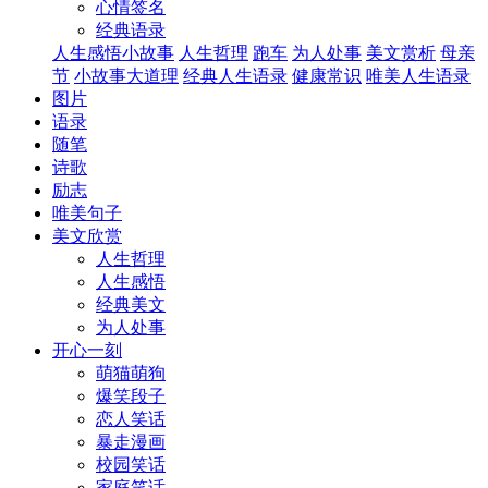
心情签名
经典语录
人生感悟小故事
人生哲理
跑车
为人处事
美文赏析
母亲
节
小故事大道理
经典人生语录
健康常识
唯美人生语录
图片
语录
随笔
诗歌
励志
唯美句子
美文欣赏
人生哲理
人生感悟
经典美文
为人处事
开心一刻
萌猫萌狗
爆笑段子
恋人笑话
暴走漫画
校园笑话
家庭笑话