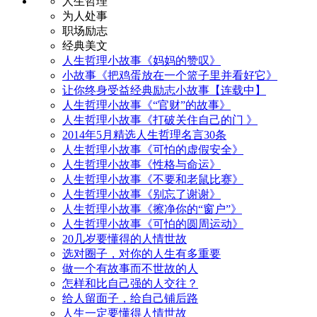
人生哲理
为人处事
职场励志
经典美文
人生哲理小故事《妈妈的赞叹》
小故事《把鸡蛋放在一个篮子里并看好它》
让你终身受益经典励志小故事【连载中】
人生哲理小故事《“官财”的故事》
人生哲理小故事《打破关住自己的门 》
2014年5月精选人生哲理名言30条
人生哲理小故事《可怕的虚假安全》
人生哲理小故事《性格与命运》
人生哲理小故事《不要和老鼠比赛》
人生哲理小故事《别忘了谢谢》
人生哲理小故事《擦净你的“窗户”》
人生哲理小故事《可怕的圆周运动》
20几岁要懂得的人情世故
选对圈子，对你的人生有多重要
做一个有故事而不世故的人
怎样和比自己强的人交往？
给人留面子，给自己铺后路
人生一定要懂得人情世故