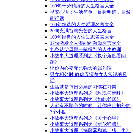
100句十分精辟的人生格言大全
早安心语：生活简单，目标明确，自然
能行远
100句精选的人生哲理名言大全
20句充满智慧光芒的人生格言
100句经典的人生励志名言大全
37句激发个人潜能的激励名言大全
九条从父母那一辈得到的人生教训
小故事大道理系列之《换个角度看问
题》
让你内心变无比强大的26句话
男女相处时 教你弄清楚女人常说的反
话
生活就是每日必须的习惯在习惯
小故事大道理系列之《玫瑰与青蛙》
小故事大道理系列之《如此邻居》
人都有不顺心的时候，让你停止抱怨的
7个小贴
小故事大道理系列之《关于心境》
小故事大道理系列之《华佗拜师》
小故事大道理《捕鼠器和鸡、猪、牛》