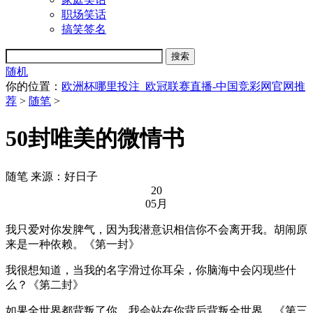
职场笑话
搞笑签名
随机
你的位置：
欧洲杯哪里投注_欧冠联赛直播-中国竞彩网官网推
荐
>
随笔
>
50封唯美的微情书
随笔
来源：好日子
20
05月
我只爱对你发脾气，因为我潜意识相信你不会离开我。胡闹原
来是一种依赖。《第一封》
我很想知道，当我的名字滑过你耳朵，你脑海中会闪现些什
么？《第二封》
如果全世界都背叛了你，我会站在你背后背叛全世界。《第三