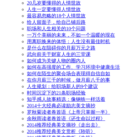
20几岁要懂得的人情世故
人生一定要懂得人情世故
最容易忽略的18个人情世故
给人留面子，给自己铺后路
职场和人生相关的10个问题
一万个美丽的未来，不如一个温暖的现在
用离职换来的体悟：人生没有最佳时机
是什么在阻碍你的月薪万元之路
武向前关于财富人生的三堂课
如何成为关键人物的圈内人
如何在高强度的工作、学习环境中健康生活
如何在陌生的聚会场合表现得自信自如
在你月薪三千的时候，做月薪八千的事
人生规划：给职场新人的9个建议
时间沉淀下的21条职场经验
知乎感人故事精选：像钢铁一样活着
2014十大经典必读励志美文摘抄
罗秋菊读者卷首语《上帝只掌握一半》
余秋雨读者卷首语《还生命以过程》
2014推荐经典美文摘抄《走出去》
2014推荐经典美文赏析《聆听》