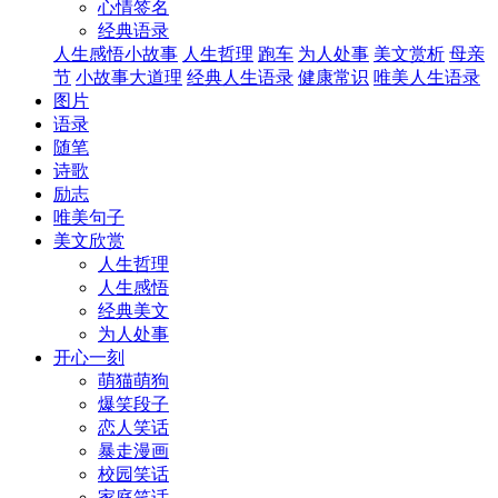
心情签名
经典语录
人生感悟小故事
人生哲理
跑车
为人处事
美文赏析
母亲
节
小故事大道理
经典人生语录
健康常识
唯美人生语录
图片
语录
随笔
诗歌
励志
唯美句子
美文欣赏
人生哲理
人生感悟
经典美文
为人处事
开心一刻
萌猫萌狗
爆笑段子
恋人笑话
暴走漫画
校园笑话
家庭笑话