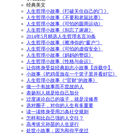
经典美文
人生哲理小故事《打破关住自己的门 》
人生哲理小故事《不要和老鼠比赛》
人生哲理小故事《可怕的圆周运动》
人生哲理小故事《别忘了谢谢》
2014年5月精选人生哲理名言30条
人生哲理小故事《擦净你的“窗户”》
人生哲理小故事《可怕的虚假安全》
人生哲理小故事《妈妈的赞叹》
人生哲理小故事《性格与命运》
让你终身受益经典励志小故事【连载中】
小故事《把鸡蛋放在一个篮子里并看好它》
人生哲理小故事《“官财”的故事》
做一个有故事而不世故的人
表扬别人就是给自己加分
过度谈论自己的孩子，就是没修养
选对圈子，对你的人生有多重要
读一读终身受用25条社交规则
怎样和比自己强的人交往？
高考状元孙苗的人生逆行
处世小故事：因为和你平坐过