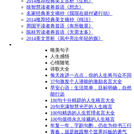
2014推荐经典美文赏析《生机》
徐智慧读者卷首语《想念》
名家经典美文摘抄《我现在就付诸行动》
2014推荐经典美文摘抄《纯洁》
周国平读者卷首语《有所敬畏》
陈桂芳读者卷首语《无需太多》
2014美文赏析《风中亮出年轻的旗》
唯美句子
人生感悟
心情随笔
诗歌大全
每天改进一点点，你的人生将与众不同
37句激发个人潜能的激励名言大全
早安心语：生活简单，目标明确，自然
能行远
100句十分精辟的人生格言大全
20句充满智慧光芒的人生格言
100句精选的人生哲理名言大全
100句值得永久珍藏的人生格言
年复一年，字斟句酌，仍在为你书三行
青春，就是敢跟整个世界叫板的勇气