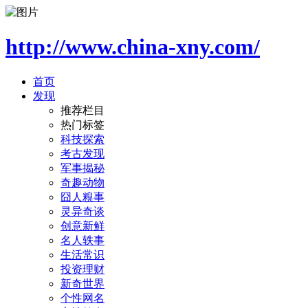
http://www.china-xny.com/
首页
发现
推荐栏目
热门标签
科技探索
考古发现
军事揭秘
奇趣动物
囧人糗事
灵异奇谈
创意新鲜
名人轶事
生活常识
投资理财
新奇世界
个性网名