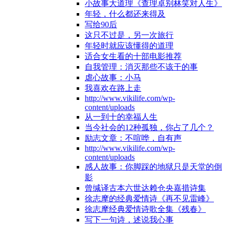
小故事大道理《查理卓别林笑对人生》
年轻，什么都还来得及
写给90后
这只不过是，另一次旅行
年轻时就应该懂得的道理
适合女生看的十部电影推荐
自我管理：消灭那些不该干的事
虐心故事：小马
我喜欢在路上走
http://www.vikilife.com/wp-
content/uploads
从一到十的幸福人生
当今社会的12种孤独，你占了几个？
励志文章：不喧哗，自有声
http://www.vikilife.com/wp-
content/uploads
感人故事：你脚踩的地狱只是天堂的倒
影
曾缄译古本六世达赖仓央嘉措诗集
徐志摩的经典爱情诗《再不见雷峰》
徐志摩经典爱情诗歌全集《残春》
写下一句诗，述说我心事