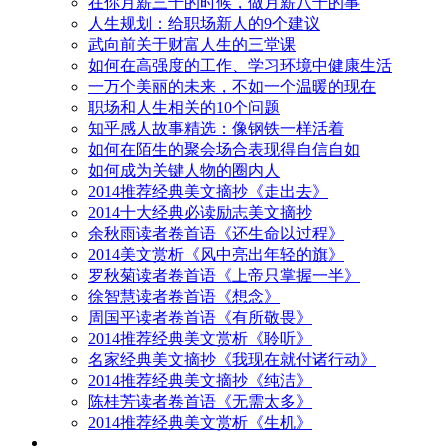
在你月薪三千的时候，做月薪八千的事
人生规划：给职场新人的9个建议
武向前关于财富人生的三堂课
如何在高强度的工作、学习环境中健康生活
一万个美丽的未来，不如一个温暖的现在
职场和人生相关的10个问题
知乎感人故事精选：像钢铁一样活着
如何在陌生的聚会场合表现得自信自如
如何成为关键人物的圈内人
2014推荐经典美文摘抄《走出去》
2014十大经典必读励志美文摘抄
余秋雨读者卷首语《还生命以过程》
2014美文赏析《风中亮出年轻的旗》
罗秋菊读者卷首语《上帝只掌握一半》
徐智慧读者卷首语《想念》
周国平读者卷首语《有所敬畏》
2014推荐经典美文赏析《聆听》
名家经典美文摘抄《我现在就付诸行动》
2014推荐经典美文摘抄《纯洁》
陈桂芳读者卷首语《无需太多》
2014推荐经典美文赏析《生机》