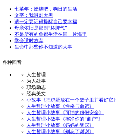
七堇年：燃烧吧，狗日的生活
文字：我叫刘大黑
请一定要记得提醒自己要幸福
母亲依旧是那副“坏脾气”
不是所有的鱼都生活在同一片海里
学会适时放弃
生命中那些你不知道的大事
各种回音
人生哲理
为人处事
职场励志
经典美文
小故事《把鸡蛋放在一个篮子里并看好它》
人生哲理小故事《性格与命运》
人生哲理小故事《可怕的虚假安全》
人生哲理小故事《擦净你的“窗户”》
人生哲理小故事《妈妈的赞叹》
人生哲理小故事《别忘了谢谢》