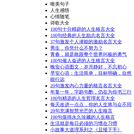
唯美句子
人生感悟
心情随笔
诗歌大全
100句十分精辟的人生格言大全
100句经典的人生励志名言大全
37句激发个人潜能的激励名言大全
男生，你凭什么不努力？
青春，就是敢跟整个世界叫板的勇气
100句催人奋进的人生格言大全
晚安心语图文：岁月静好，不忘初心
早安心语：生活简单，目标明确，自然
能行远
20句激发内心力量的格言名言大全
年复一年，字斟句酌，仍在为你书三行
100句精选的人生哲理名言大全
每天改进一点点，你的人生将与众不同
20句充满智慧光芒的人生格言
100句值得永久珍藏的人生格言
生活就是每日必须的习惯在习惯
小故事大道理系列之《且慢下手》