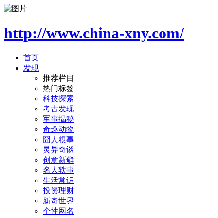
http://www.china-xny.com/
首页
发现
推荐栏目
热门标签
科技探索
考古发现
军事揭秘
奇趣动物
囧人糗事
灵异奇谈
创意新鲜
名人轶事
生活常识
投资理财
新奇世界
个性网名