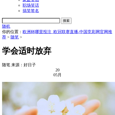
职场笑话
搞笑签名
随机
你的位置：
欧洲杯哪里投注_欧冠联赛直播-中国竞彩网官网推
荐
>
随笔
>
学会适时放弃
随笔
来源：好日子
20
05月