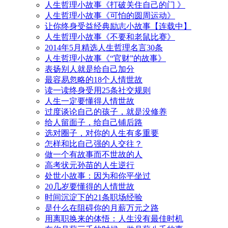
人生哲理小故事《打破关住自己的门 》
人生哲理小故事《可怕的圆周运动》
让你终身受益经典励志小故事【连载中】
人生哲理小故事《不要和老鼠比赛》
2014年5月精选人生哲理名言30条
人生哲理小故事《“官财”的故事》
表扬别人就是给自己加分
最容易忽略的18个人情世故
读一读终身受用25条社交规则
人生一定要懂得人情世故
过度谈论自己的孩子，就是没修养
给人留面子，给自己铺后路
选对圈子，对你的人生有多重要
怎样和比自己强的人交往？
做一个有故事而不世故的人
高考状元孙苗的人生逆行
处世小故事：因为和你平坐过
20几岁要懂得的人情世故
时间沉淀下的21条职场经验
是什么在阻碍你的月薪万元之路
用离职换来的体悟：人生没有最佳时机