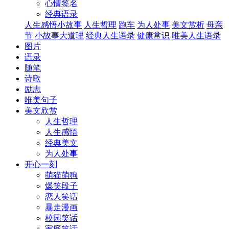
心情签名
经典语录
人生感悟小故事
人生哲理
跑车
为人处事
美文赏析
母亲
节
小故事大道理
经典人生语录
健康常识
唯美人生语录
图片
语录
随笔
诗歌
励志
唯美句子
美文欣赏
人生哲理
人生感悟
经典美文
为人处事
开心一刻
萌猫萌狗
爆笑段子
恋人笑话
暴走漫画
校园笑话
家庭笑话