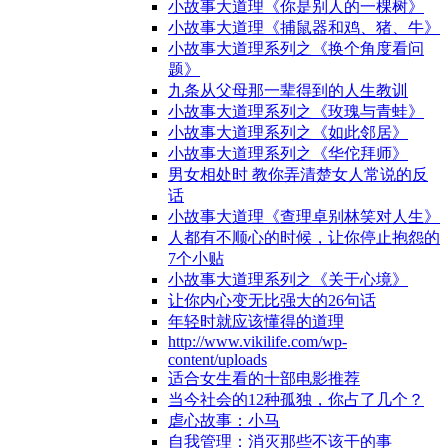
小故事大道理《你是别人的一棵树》
小故事大道理《捕鼠器和鸡、猪、牛》
小故事大道理系列之《换个角度看问
题》
九条从父母那一辈得到的人生教训
小故事大道理系列之《玫瑰与青蛙》
小故事大道理系列之《如此邻居》
小故事大道理系列之《华佗拜师》
男女相处时 教你弄清楚女人常说的反
话
小故事大道理《查理卓别林笑对人生》
人都有不顺心的时候，让你停止抱怨的
7个小贴
小故事大道理系列之《关于心境》
让你内心变无比强大的26句话
年轻时就应该懂得的道理
http://www.vikilife.com/wp-
content/uploads
适合女生看的十部电影推荐
当今社会的12种孤独，你占了几个？
虐心故事：小马
自我管理：消灭那些不该干的事