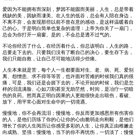
爱因为不能拥有而深刻，梦因不能圆而美丽，人生，总是带着
残缺的美，因缺而凄美。在人生的低谷，总会有人陪在身边，
不离不弃，会发现那些以前不曾在意的感动，是这样温暖着自
己的心。于是明白简单也复杂的道理：上帝为你关了一扇门，
总会为你打开一扇窗。是的，不会总是透不过气的。
不论你经历了什么，在经历着什么，你总该明白，人生的路，
总要走下去的。只要我们没有了断自己的决心，要生存下去，
我们只能自救，让自己尽可能地活得少些痛。
人生本来就是苦，每个人一生都要面对生、老、病、死、爱别
离、怨憎恚、求不得等等苦，也许面对苦难的时候我们真的很
痛，可是，我们还是会捱下去的，不论开始的时候，我们是怎
样的泪流满脸、心如刀割甚至无助茫然，时间，是冶疗一切暗
伤的良药。然而真正明白因果的人更能很快走出暗伤，看破、
放下，用平常心面对生命中的一切境遇。
慢慢地，你不会再流泪；慢慢地，你反而更加感恩所有伤害你
的人，是他们历练了你的心让你的心由脆弱走向刚毅，是他们
增长了你的人生阅历让你感受多彩的人生，让你真正由稚嫩走
向成熟、坚强；慢慢地，当下的你不再忧伤，一切淡了；慢慢