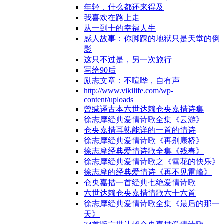
年轻，什么都还来得及
我喜欢在路上走
从一到十的幸福人生
感人故事：你脚踩的地狱只是天堂的倒
影
这只不过是，另一次旅行
写给90后
励志文章：不喧哗，自有声
http://www.vikilife.com/wp-
content/uploads
曾缄译古本六世达赖仓央嘉措诗集
徐志摩经典爱情诗歌全集《云游》
仓央嘉措耳熟能详的一首的情诗
徐志摩经典爱情诗歌《再别康桥》
徐志摩经典爱情诗歌全集《残春》
徐志摩经典爱情诗歌之《雪花的快乐》
徐志摩的经典爱情诗《再不见雷峰》
仓央嘉措一首经典七绝爱情诗歌
六世达赖仓央嘉措情歌六十六首
徐志摩经典爱情诗歌全集《最后的那一
天》