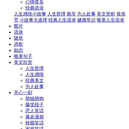
心情签名
经典语录
人生感悟小故事
人生哲理
跑车
为人处事
美文赏析
母亲
节
小故事大道理
经典人生语录
健康常识
唯美人生语录
图片
语录
随笔
诗歌
励志
唯美句子
美文欣赏
人生哲理
人生感悟
经典美文
为人处事
开心一刻
萌猫萌狗
爆笑段子
恋人笑话
暴走漫画
校园笑话
家庭笑话