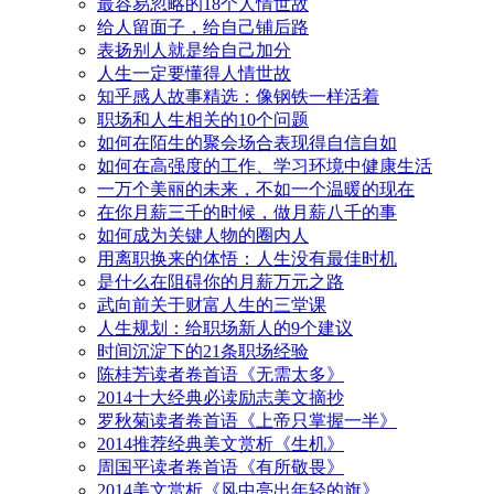
最容易忽略的18个人情世故
给人留面子，给自己铺后路
表扬别人就是给自己加分
人生一定要懂得人情世故
知乎感人故事精选：像钢铁一样活着
职场和人生相关的10个问题
如何在陌生的聚会场合表现得自信自如
如何在高强度的工作、学习环境中健康生活
一万个美丽的未来，不如一个温暖的现在
在你月薪三千的时候，做月薪八千的事
如何成为关键人物的圈内人
用离职换来的体悟：人生没有最佳时机
是什么在阻碍你的月薪万元之路
武向前关于财富人生的三堂课
人生规划：给职场新人的9个建议
时间沉淀下的21条职场经验
陈桂芳读者卷首语《无需太多》
2014十大经典必读励志美文摘抄
罗秋菊读者卷首语《上帝只掌握一半》
2014推荐经典美文赏析《生机》
周国平读者卷首语《有所敬畏》
2014美文赏析《风中亮出年轻的旗》