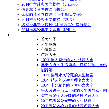
2014推荐经典美文摘抄《走出去》
徐智慧读者卷首语《想念》
余秋雨读者卷首语《还生命以过程》
2014推荐经典美文摘抄《纯洁》
名家经典美文摘抄《我现在就付诸行动》
2014推荐经典美文赏析《聆听》
唯美句子
人生感悟
心情随笔
诗歌大全
100句催人奋进的人生格言大全
早安心语：生活简单，目标明确，自然
能行远
100句值得永久珍藏的人生格言
100句精选的人生哲理名言大全
100句十分精辟的人生格言大全
每天改进一点点，你的人生将与众不同
37句激发个人潜能的激励名言大全
20句充满智慧光芒的人生格言
20句激发内心力量的格言名言大全