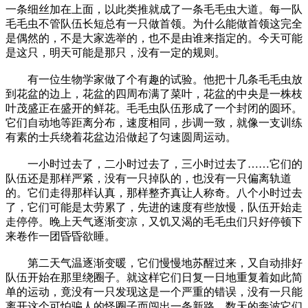
一条细丝加在上面，以此类推就成了一条毛毛虫大道。每一队
毛毛虫不管队伍长短总有一只做首领。为什么能做首领这完全
是偶然的，不是大家选举的，也不是由谁来指定的。今天可能
是这只，明天可能是那只，没有一定的规则。
有一位生物学家做了个有趣的试验。他把十几条毛毛虫放
到花盆的边上，花盆的四周布满了菜叶，花盆的中央是一株枝
叶茂盛正在盛开的鲜花。毛毛虫队伍形成了一个封闭的圆环。
它们自动地等距离分布，速度相同，步调一致，就像一支训练
有素的士兵绕着花盆边沿做起了匀速圆周运动。
一小时过去了，二小时过去了，三小时过去了……它们的
队伍还是那样严紧，没有一只掉队的，也没有一只偏离轨道
的。它们走得那样认真，那样整齐真让人称奇。八个小时过去
了，它们可能是太劳累了，先进的速度有些放慢，队伍开始走
走停停。晚上天气逐渐变凉，又饥又渴的毛毛虫们只好停顿下
来卷作一团昏昏欲睡。
第二天气温逐渐变暖，它们慢慢地苏醒过来，又自动排好
队伍开始在那里绕圈子。就这样它们日复一日地重复着如此简
单的运动，竟没有一只发现这是一个严重的错误，没有一只能
离开这个可怕骗人的怪圈子而闯出一条新路。数天的奔波它们