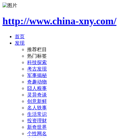
http://www.china-xny.com/
首页
发现
推荐栏目
热门标签
科技探索
考古发现
军事揭秘
奇趣动物
囧人糗事
灵异奇谈
创意新鲜
名人轶事
生活常识
投资理财
新奇世界
个性网名