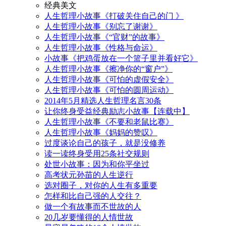
经典美文
人生哲理小故事《打破关住自己的门 》
人生哲理小故事《别忘了谢谢》
人生哲理小故事《“官财”的故事》
人生哲理小故事《性格与命运》
小故事《把鸡蛋放在一个篮子里并看好它》
人生哲理小故事《擦净你的“窗户”》
人生哲理小故事《可怕的虚假安全》
人生哲理小故事《可怕的圆周运动》
2014年5月精选人生哲理名言30条
让你终身受益经典励志小故事【连载中】
人生哲理小故事《不要和老鼠比赛》
人生哲理小故事《妈妈的赞叹》
过度谈论自己的孩子，就是没修养
读一读终身受用25条社交规则
处世小故事：因为和你平坐过
高考状元孙苗的人生逆行
选对圈子，对你的人生有多重要
怎样和比自己强的人交往？
做一个有故事而不世故的人
20几岁要懂得的人情世故