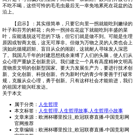
不吃不喝，这些可怜的毛毛虫最后无一幸免地累死在花盆的边
沿上。
【启示】：其实很简单，只要它向里一拐就能吃到嫩绿的
叶子和芬芳的鲜花；向外一拐掉在花盆下就能吃到丰盛的菜
叶，应能逃脱这可悲的下场，但它们就是做不到。可能是生理
原因或智商太低，这无可厚非。但做为万物之灵的人类也会上
演如此循规蹈矩、盲目从众的闹剧，这就耐人寻味发人深思
了。我国几千年的封建思想残余束缚了人们的头脑，使人们从
众心理严重缺乏创新意识。我们建立一个具有高度精神文明高
度物质文明的创新型国家。要大力发展生产力，要进行技术创
新、文化创新、科技创新。作为新时代的青少年要善于打破常
规，克服从众心理，勇于创新。只有这样社会才能前进，我们
的祖国才能兴旺发达。
关于本文
属于分类：
人生哲理
本文标签：
人生哲理
,
人生哲理故事
,
人生哲理小故事
文章来源：欧洲杯哪里投注_欧冠联赛直播-中国竞彩网
官网推荐
文章编辑：欧洲杯哪里投注_欧冠联赛直播-中国竞彩网