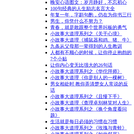
晚安心语图文：岁月静好，不忘初心
100句经典的人生励志名言大全
年复一年，字斟句酌，仍在为你书三行
男生，你凭什么不努力？
青春，就是敢跟整个世界叫板的勇气
小故事大道理系列之《关于心境》
小故事大道理《捕鼠器和鸡、猪、牛》
九条从父母那一辈得到的人生教训
人都有不顺心的时候，让你停止抱怨的
7个小贴
让你内心变无比强大的26句话
小故事大道理系列之《华佗拜师》
小故事大道理《你是别人的一棵树》
男女相处时 教你弄清楚女人常说的反
话
小故事大道理系列之《且慢下手》
小故事大道理《查理卓别林笑对人生》
小故事大道理系列之《换个角度看问
题》
生活就是每日必须的习惯在习惯
小故事大道理系列之《玫瑰与青蛙》