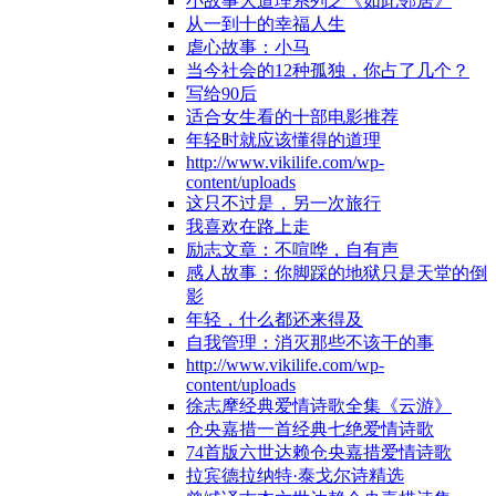
小故事大道理系列之《如此邻居》
从一到十的幸福人生
虐心故事：小马
当今社会的12种孤独，你占了几个？
写给90后
适合女生看的十部电影推荐
年轻时就应该懂得的道理
http://www.vikilife.com/wp-
content/uploads
这只不过是，另一次旅行
我喜欢在路上走
励志文章：不喧哗，自有声
感人故事：你脚踩的地狱只是天堂的倒
影
年轻，什么都还来得及
自我管理：消灭那些不该干的事
http://www.vikilife.com/wp-
content/uploads
徐志摩经典爱情诗歌全集《云游》
仓央嘉措一首经典七绝爱情诗歌
74首版六世达赖仓央嘉措爱情诗歌
拉宾德拉纳特·泰戈尔诗精选