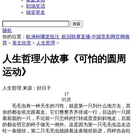
职场笑话
搞笑签名
随机
你的位置：
欧洲杯哪里投注_欧冠联赛直播-中国竞彩网官网推
荐
>
美文欣赏
>
人生哲理
>
人生哲理小故事《可怕的圆周
运动》
人生哲理
来源：好日子
17
05月
毛毛虫有一种天生的习性，就是第一只到什么地方去，其
余的都会依次跟着走。它们整整齐齐排成一行，后边的一只跟
着前面的一只，不论前一只怎样的打转或歪歪斜斜地走，后面
的都会照它的样子做无一例外。这是因为第一只毛毛虫边走边
吐一条细丝，第二只毛毛虫就踏着这条细丝前进，同样也会吐