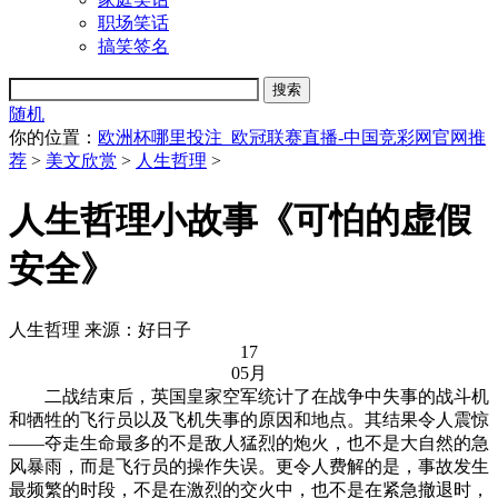
职场笑话
搞笑签名
随机
你的位置：
欧洲杯哪里投注_欧冠联赛直播-中国竞彩网官网推
荐
>
美文欣赏
>
人生哲理
>
人生哲理小故事《可怕的虚假
安全》
人生哲理
来源：好日子
17
05月
二战结束后，英国皇家空军统计了在战争中失事的战斗机
和牺牲的飞行员以及飞机失事的原因和地点。其结果令人震惊
——夺走生命最多的不是敌人猛烈的炮火，也不是大自然的急
风暴雨，而是飞行员的操作失误。更令人费解的是，事故发生
最频繁的时段，不是在激烈的交火中，也不是在紧急撤退时，