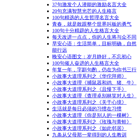
37句激发个人潜能的激励名言大全
20句充满智慧光芒的人生格言
100句精选的人生哲理名言大全
青春，就是敢跟整个世界叫板的勇气
100句十分精辟的人生格言大全
每天改进一点点，你的人生将与众不同
早安心语：生活简单，目标明确，自然
能行远
晚安心语图文：岁月静好，不忘初心
100句催人奋进的人生格言大全
年复一年，字斟句酌，仍在为你书三行
小故事大道理系列之《华佗拜师》
小故事大道理《捕鼠器和鸡、猪、牛》
小故事大道理系列之《且慢下手》
小故事大道理《查理卓别林笑对人生》
小故事大道理系列之《关于心境》
生活就是每日必须的习惯在习惯
小故事大道理《你是别人的一棵树》
小故事大道理系列之《玫瑰与青蛙》
小故事大道理系列之《如此邻居》
九条从父母那一辈得到的人生教训