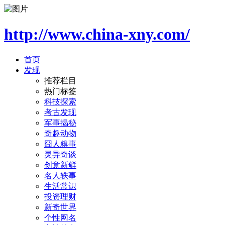
http://www.china-xny.com/
首页
发现
推荐栏目
热门标签
科技探索
考古发现
军事揭秘
奇趣动物
囧人糗事
灵异奇谈
创意新鲜
名人轶事
生活常识
投资理财
新奇世界
个性网名