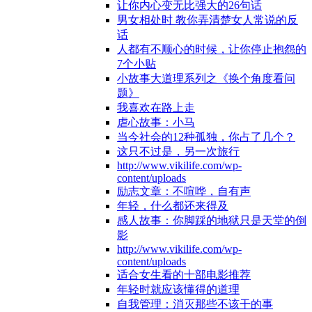
让你内心变无比强大的26句话
男女相处时 教你弄清楚女人常说的反
话
人都有不顺心的时候，让你停止抱怨的
7个小贴
小故事大道理系列之《换个角度看问
题》
我喜欢在路上走
虐心故事：小马
当今社会的12种孤独，你占了几个？
这只不过是，另一次旅行
http://www.vikilife.com/wp-
content/uploads
励志文章：不喧哗，自有声
年轻，什么都还来得及
感人故事：你脚踩的地狱只是天堂的倒
影
http://www.vikilife.com/wp-
content/uploads
适合女生看的十部电影推荐
年轻时就应该懂得的道理
自我管理：消灭那些不该干的事