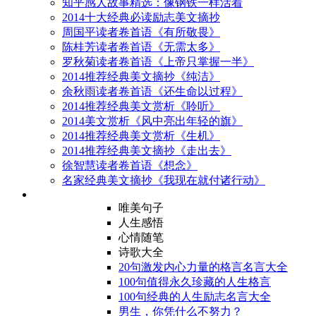
知乎感人故事精选：像钢铁一样活着
2014十大经典必读励志美文摘抄
周国平读者卷首语《有所敬畏》
陈桂芳读者卷首语《无需太多》
罗秋菊读者卷首语《上帝只掌握一半》
2014推荐经典美文摘抄《纯洁》
余秋雨读者卷首语《还生命以过程》
2014推荐经典美文赏析《聆听》
2014美文赏析《风中亮出年轻的旗》
2014推荐经典美文赏析《生机》
2014推荐经典美文摘抄《走出去》
徐智慧读者卷首语《想念》
名家经典美文摘抄《我现在就付诸行动》
唯美句子
人生感悟
心情随笔
诗歌大全
20句激发内心力量的格言名言大全
100句值得永久珍藏的人生格言
100句经典的人生励志名言大全
男生，你凭什么不努力？