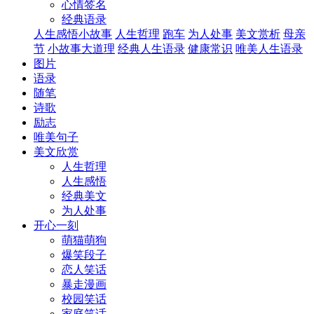
心情签名
经典语录
人生感悟小故事
人生哲理
跑车
为人处事
美文赏析
母亲
节
小故事大道理
经典人生语录
健康常识
唯美人生语录
图片
语录
随笔
诗歌
励志
唯美句子
美文欣赏
人生哲理
人生感悟
经典美文
为人处事
开心一刻
萌猫萌狗
爆笑段子
恋人笑话
暴走漫画
校园笑话
家庭笑话