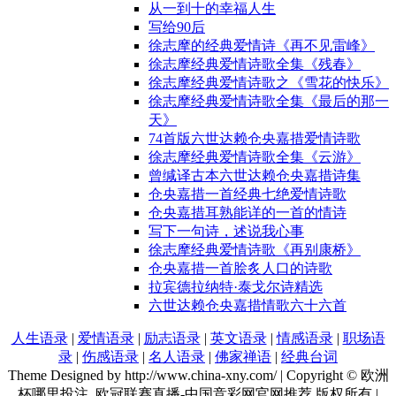
从一到十的幸福人生
写给90后
徐志摩的经典爱情诗《再不见雷峰》
徐志摩经典爱情诗歌全集《残春》
徐志摩经典爱情诗歌之《雪花的快乐》
徐志摩经典爱情诗歌全集《最后的那一
天》
74首版六世达赖仓央嘉措爱情诗歌
徐志摩经典爱情诗歌全集《云游》
曾缄译古本六世达赖仓央嘉措诗集
仓央嘉措一首经典七绝爱情诗歌
仓央嘉措耳熟能详的一首的情诗
写下一句诗，述说我心事
徐志摩经典爱情诗歌《再别康桥》
仓央嘉措一首脍炙人口的诗歌
拉宾德拉纳特·泰戈尔诗精选
六世达赖仓央嘉措情歌六十六首
人生语录
|
爱情语录
|
励志语录
|
英文语录
|
情感语录
|
职场语
录
|
伤感语录
|
名人语录
|
佛家禅语
|
经典台词
Theme Designed by http://www.china-xny.com/ | Copyright © 欧洲
杯哪里投注_欧冠联赛直播-中国竞彩网官网推荐 版权所有 |