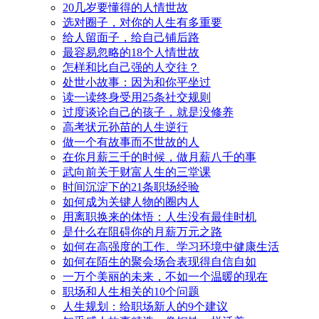
20几岁要懂得的人情世故
选对圈子，对你的人生有多重要
给人留面子，给自己铺后路
最容易忽略的18个人情世故
怎样和比自己强的人交往？
处世小故事：因为和你平坐过
读一读终身受用25条社交规则
过度谈论自己的孩子，就是没修养
高考状元孙苗的人生逆行
做一个有故事而不世故的人
在你月薪三千的时候，做月薪八千的事
武向前关于财富人生的三堂课
时间沉淀下的21条职场经验
如何成为关键人物的圈内人
用离职换来的体悟：人生没有最佳时机
是什么在阻碍你的月薪万元之路
如何在高强度的工作、学习环境中健康生活
如何在陌生的聚会场合表现得自信自如
一万个美丽的未来，不如一个温暖的现在
职场和人生相关的10个问题
人生规划：给职场新人的9个建议