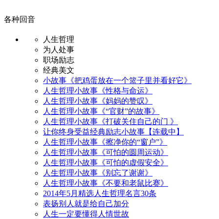
各种回音
人生哲理
为人处事
职场励志
经典美文
小故事《把鸡蛋放在一个篮子里并看好它》
人生哲理小故事《性格与命运》
人生哲理小故事《妈妈的赞叹》
人生哲理小故事《“官财”的故事》
人生哲理小故事《打破关住自己的门 》
让你终身受益经典励志小故事【连载中】
人生哲理小故事《擦净你的“窗户”》
人生哲理小故事《可怕的圆周运动》
人生哲理小故事《可怕的虚假安全》
人生哲理小故事《别忘了谢谢》
人生哲理小故事《不要和老鼠比赛》
2014年5月精选人生哲理名言30条
表扬别人就是给自己加分
人生一定要懂得人情世故