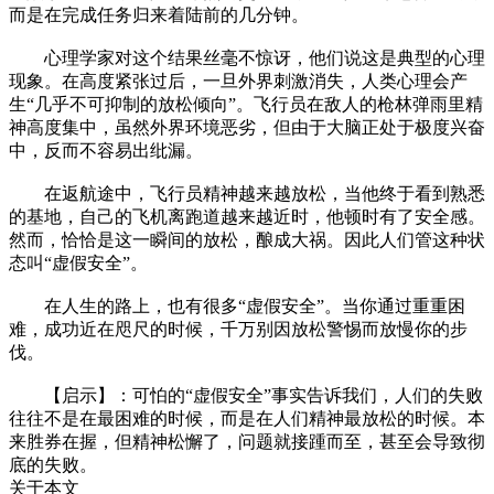
而是在完成任务归来着陆前的几分钟。
心理学家对这个结果丝毫不惊讶，他们说这是典型的心理
现象。在高度紧张过后，一旦外界刺激消失，人类心理会产
生“几乎不可抑制的放松倾向”。飞行员在敌人的枪林弹雨里精
神高度集中，虽然外界环境恶劣，但由于大脑正处于极度兴奋
中，反而不容易出纰漏。
在返航途中，飞行员精神越来越放松，当他终于看到熟悉
的基地，自己的飞机离跑道越来越近时，他顿时有了安全感。
然而，恰恰是这一瞬间的放松，酿成大祸。因此人们管这种状
态叫“虚假安全”。
在人生的路上，也有很多“虚假安全”。当你通过重重困
难，成功近在咫尺的时候，千万别因放松警惕而放慢你的步
伐。
【启示】：可怕的“虚假安全”事实告诉我们，人们的失败
往往不是在最困难的时候，而是在人们精神最放松的时候。本
来胜券在握，但精神松懈了，问题就接踵而至，甚至会导致彻
底的失败。
关于本文