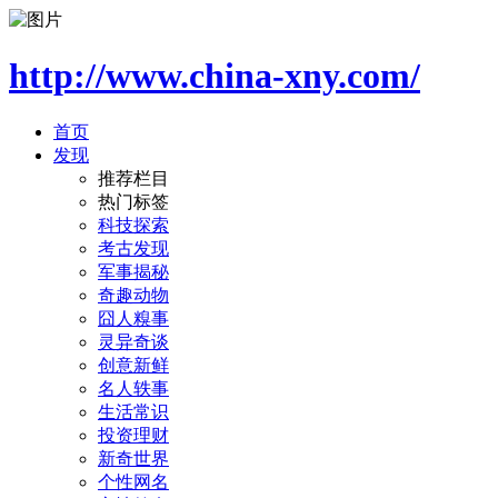
http://www.china-xny.com/
首页
发现
推荐栏目
热门标签
科技探索
考古发现
军事揭秘
奇趣动物
囧人糗事
灵异奇谈
创意新鲜
名人轶事
生活常识
投资理财
新奇世界
个性网名