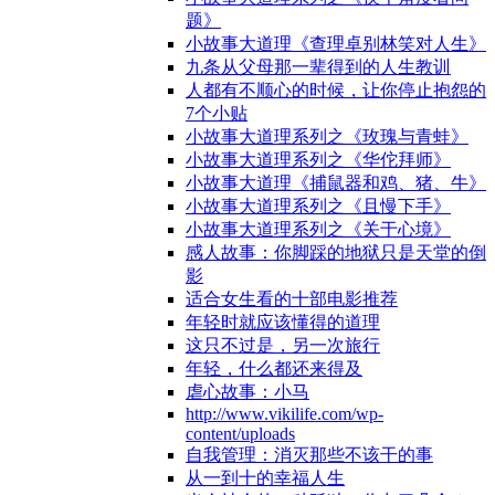
题》
小故事大道理《查理卓别林笑对人生》
九条从父母那一辈得到的人生教训
人都有不顺心的时候，让你停止抱怨的
7个小贴
小故事大道理系列之《玫瑰与青蛙》
小故事大道理系列之《华佗拜师》
小故事大道理《捕鼠器和鸡、猪、牛》
小故事大道理系列之《且慢下手》
小故事大道理系列之《关于心境》
感人故事：你脚踩的地狱只是天堂的倒
影
适合女生看的十部电影推荐
年轻时就应该懂得的道理
这只不过是，另一次旅行
年轻，什么都还来得及
虐心故事：小马
http://www.vikilife.com/wp-
content/uploads
自我管理：消灭那些不该干的事
从一到十的幸福人生