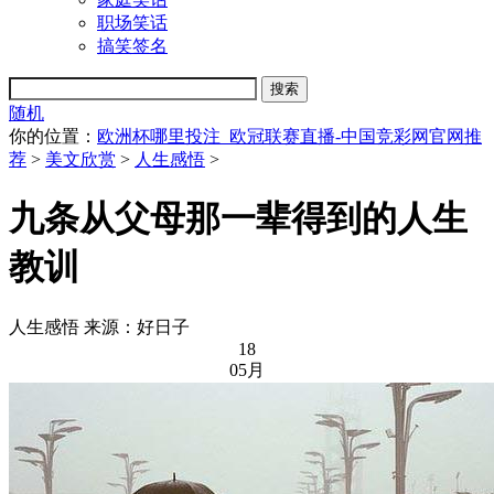
职场笑话
搞笑签名
随机
你的位置：
欧洲杯哪里投注_欧冠联赛直播-中国竞彩网官网推
荐
>
美文欣赏
>
人生感悟
>
九条从父母那一辈得到的人生
教训
人生感悟
来源：好日子
18
05月