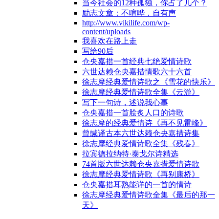
当今社会的12种孤独，你占了几个？
励志文章：不喧哗，自有声
http://www.vikilife.com/wp-
content/uploads
我喜欢在路上走
写给90后
仓央嘉措一首经典七绝爱情诗歌
六世达赖仓央嘉措情歌六十六首
徐志摩经典爱情诗歌之《雪花的快乐》
徐志摩经典爱情诗歌全集《云游》
写下一句诗，述说我心事
仓央嘉措一首脍炙人口的诗歌
徐志摩的经典爱情诗《再不见雷峰》
曾缄译古本六世达赖仓央嘉措诗集
徐志摩经典爱情诗歌全集《残春》
拉宾德拉纳特·泰戈尔诗精选
74首版六世达赖仓央嘉措爱情诗歌
徐志摩经典爱情诗歌《再别康桥》
仓央嘉措耳熟能详的一首的情诗
徐志摩经典爱情诗歌全集《最后的那一
天》