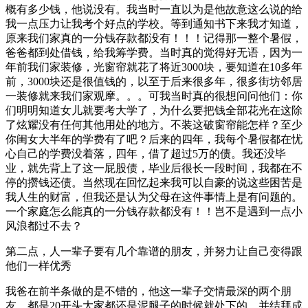
概有多少钱，他说没有。我当时一直以为是他故意这么说的给
我一点压力让我考个好点的学校。等到通知书下来我才知道，
原来我们家真的一分钱存款都没有！！！记得那一整个暑假，
爸爸都到处借钱，给我筹学费。当时真的觉得好无语，因为一
年前我们家装修，光窗帘就花了将近3000块，要知道在10多年
前，3000块还是很值钱的，以至于后来很多年，很多街坊邻居
一装修就来我们家观摩。。。可我当时真的很想问问他们：你
们明明知道女儿就要考大学了，为什么要把钱全部花光在这除
了炫耀没有任何其他用处的地方。不装这破窗帘能怎样？至少
你闺女大半年的学费有了吧？后来的四年，我每个暑假都在忧
心自己的学费没着落，四年，借了超过5万的债。我还没毕
业，就先背上了这一屁股债，毕业后很长一段时间，我都在不
停的攒钱还债。当然现在回忆起来我可以自豪的说这些困苦是
我人生的财富，但我还是认为父母在这件事情上是有问题的。
一个家庭怎么能真的一分钱存款都没有！！岂不是遇到一点小
风浪都过不去？
第二点，人一辈子要有几个靠谱的朋友，并努力让自己变得跟
他们一样优秀
我爸在前半条做的是不错的，他这一辈子交情最深的两个朋
友，都是20开头大家都还是泥腿子的时候就处下的，并结拜成