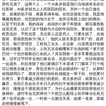
异性兄弟了。这两个人，一个30多岁就是我们当地很有名的主
任医师，40多岁就当上人民医院的院长。另外一个自己做生
意，发展的也不错，家庭美满幸福。在结交朋友方面，我是很
佩服我爸的，但悲剧的地方在于，他并没有跟上他们的脚步。
以至于到后来，我的叔叔，叔叔的小舅子和朋友，都沿着我爸
这层关系，认识了这个我称为大伯的年轻院长。要知道，你是
权贵也好，平民也罢，无论富人还是穷人，只要生病了，在他
面前，那就统统称为“病人”，他的人脉关系是非常广的，政府
官员，银行管理层，工程包工头头，企业家，白道黑道对他都
是相当敬重，没办法，人吃五谷杂粮哪有不生病的呢？谁不想
巴结一个也许能救自己命的人？其实我爸一直非常重视这段关
系，过年过节经常去他们家走动，但是问题在于，你没有跟他
一起成长，到后来除了他们家偶尔下水道堵了门窗坏了打个电
话让我爸去修之外，再也没有什么机会能谈到一起了。从那时
候我就明白了，朋友没有轻轻松松就能走一辈子的，你也要付
出努力，要尽量减少跟他们的差距。差太多的话，就算别人不
嫌弃，你自己也会在天长日久的对比中渐渐自惭形秽逐渐减少
来往，慢慢这个朋友就没有了。为什么金庸要安排段誉练好六
脉神剑，虚竹学会北冥神功？不然怎么配得上给乔峰当生死兄
弟？你开始差一点，一时差一点都没关系，如果一直差，那就
必然慢慢被甩下。