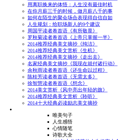
用离职换来的体悟：人生没有最佳时机
在你月薪三千的时候，做月薪八千的事
如何在陌生的聚会场合表现得自信自如
人生规划：给职场新人的9个建议
周国平读者卷首语《有所敬畏》
罗秋菊读者卷首语《上帝只掌握一半》
2014推荐经典美文摘抄《纯洁》
2014推荐经典美文赏析《生机》
2014推荐经典美文摘抄《走出去》
名家经典美文摘抄《我现在就付诸行动》
余秋雨读者卷首语《还生命以过程》
陈桂芳读者卷首语《无需太多》
徐智慧读者卷首语《想念》
2014美文赏析《风中亮出年轻的旗》
2014推荐经典美文赏析《聆听》
2014十大经典必读励志美文摘抄
唯美句子
人生感悟
心情随笔
诗歌大全