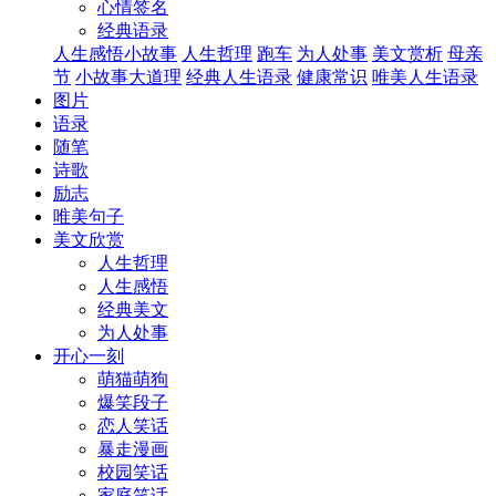
心情签名
经典语录
人生感悟小故事
人生哲理
跑车
为人处事
美文赏析
母亲
节
小故事大道理
经典人生语录
健康常识
唯美人生语录
图片
语录
随笔
诗歌
励志
唯美句子
美文欣赏
人生哲理
人生感悟
经典美文
为人处事
开心一刻
萌猫萌狗
爆笑段子
恋人笑话
暴走漫画
校园笑话
家庭笑话