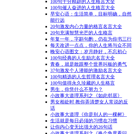
100句十分精辟的人生格言大全
100句催人奋进的人生格言大全
早安心语：生活简单，目标明确，自然
能行远
20句激发内心力量的格言名言大全
20句充满智慧光芒的人生格言
年复一年，字斟句酌，仍在为你书三行
每天改进一点点，你的人生将与众不同
晚安心语图文：岁月静好，不忘初心
100句经典的人生励志名言大全
青春，就是敢跟整个世界叫板的勇气
37句激发个人潜能的激励名言大全
100句精选的人生哲理名言大全
100句值得永久珍藏的人生格言
男生，你凭什么不努力？
小故事大道理系列之《如此邻居》
男女相处时 教你弄清楚女人常说的反
话
小故事大道理《你是别人的一棵树》
生活就是每日必须的习惯在习惯
让你内心变无比强大的26句话
小故事大道理系列之《换个角度看问