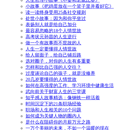
人生哲理小故事《不要和老鼠比赛》
小故事《把鸡蛋放在一个篮子里并看好它》
读一读终身受用25条社交规则
处世小故事：因为和你平坐过
表扬别人就是给自己加分
最容易忽略的18个人情世故
高考状元孙苗的人生逆行
做一个有故事而不世故的人
人生一定要懂得人情世故
给人留面子，给自己铺后路
选对圈子，对你的人生有多重要
怎样和比自己强的人交往？
过度谈论自己的孩子，就是没修养
20几岁要懂得的人情世故
如何在高强度的工作、学习环境中健康生活
武向前关于财富人生的三堂课
知乎感人故事精选：像钢铁一样活着
时间沉淀下的21条职场经验
职场和人生相关的10个问题
如何成为关键人物的圈内人
是什么在阻碍你的月薪万元之路
一万个美丽的未来，不如一个温暖的现在