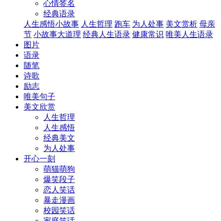
心情签名
经典语录
人生感悟小故事
人生哲理
跑车
为人处事
美文赏析
母亲
节
小故事大道理
经典人生语录
健康常识
唯美人生语录
图片
语录
随笔
诗歌
励志
唯美句子
美文欣赏
人生哲理
人生感悟
经典美文
为人处事
开心一刻
萌猫萌狗
爆笑段子
恋人笑话
暴走漫画
校园笑话
家庭笑话