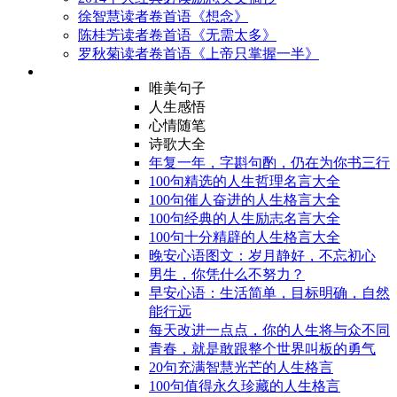
徐智慧读者卷首语《想念》
陈桂芳读者卷首语《无需太多》
罗秋菊读者卷首语《上帝只掌握一半》
唯美句子
人生感悟
心情随笔
诗歌大全
年复一年，字斟句酌，仍在为你书三行
100句精选的人生哲理名言大全
100句催人奋进的人生格言大全
100句经典的人生励志名言大全
100句十分精辟的人生格言大全
晚安心语图文：岁月静好，不忘初心
男生，你凭什么不努力？
早安心语：生活简单，目标明确，自然
能行远
每天改进一点点，你的人生将与众不同
青春，就是敢跟整个世界叫板的勇气
20句充满智慧光芒的人生格言
100句值得永久珍藏的人生格言