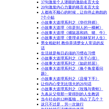
37句激发个人潜能的激励名言大全
20句激发内心力量的格言名言大全
人都有不顺心的时候，让你停止抱怨的
7个小贴
小故事大道理系列之《华佗拜师》
小故事大道理《你是别人的一棵树》
小故事大道理《捕鼠器和鸡、猪、牛》
小故事大道理《查理卓别林笑对人生》
男女相处时 教你弄清楚女人常说的反
话
生活就是每日必须的习惯在习惯
小故事大道理系列之《关于心境》
小故事大道理系列之《如此邻居》
小故事大道理系列之《换个角度看问
题》
小故事大道理系列之《且慢下手》
让你内心变无比强大的26句话
小故事大道理系列之《玫瑰与青蛙》
九条从父母那一辈得到的人生教训
当今社会的12种孤独，你占了几个？
这只不过是，另一次旅行