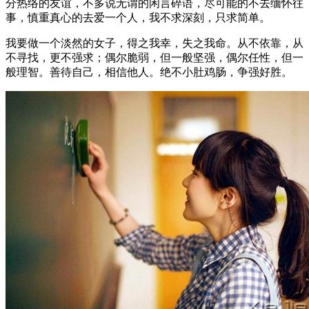
分热络的友谊，不多说无谓的闲言碎语，尽可能的不去缅怀往
事，慎重真心的去爱一个人，我不求深刻，只求简单。
我要做一个淡然的女子，得之我幸，失之我命。从不依靠，从
不寻找，更不强求；偶尔脆弱，但一般坚强，偶尔任性，但一
般理智。善待自己，相信他人。绝不小肚鸡肠，争强好胜。