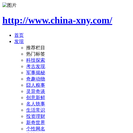
http://www.china-xny.com/
首页
发现
推荐栏目
热门标签
科技探索
考古发现
军事揭秘
奇趣动物
囧人糗事
灵异奇谈
创意新鲜
名人轶事
生活常识
投资理财
新奇世界
个性网名