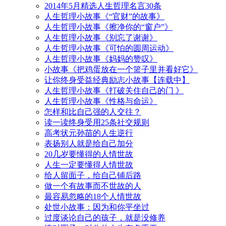
2014年5月精选人生哲理名言30条
人生哲理小故事《“官财”的故事》
人生哲理小故事《擦净你的“窗户”》
人生哲理小故事《别忘了谢谢》
人生哲理小故事《可怕的圆周运动》
人生哲理小故事《妈妈的赞叹》
小故事《把鸡蛋放在一个篮子里并看好它》
让你终身受益经典励志小故事【连载中】
人生哲理小故事《打破关住自己的门 》
人生哲理小故事《性格与命运》
怎样和比自己强的人交往？
读一读终身受用25条社交规则
高考状元孙苗的人生逆行
表扬别人就是给自己加分
20几岁要懂得的人情世故
人生一定要懂得人情世故
给人留面子，给自己铺后路
做一个有故事而不世故的人
最容易忽略的18个人情世故
处世小故事：因为和你平坐过
过度谈论自己的孩子，就是没修养