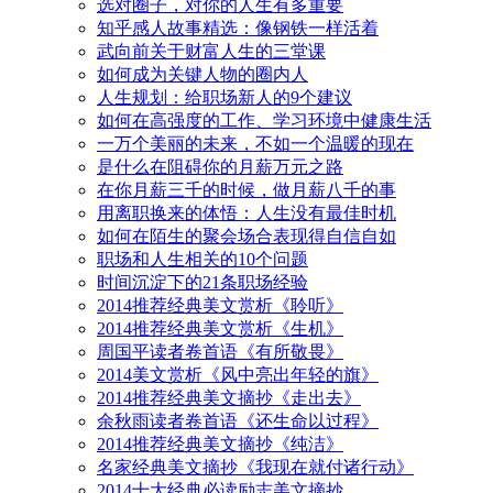
选对圈子，对你的人生有多重要
知乎感人故事精选：像钢铁一样活着
武向前关于财富人生的三堂课
如何成为关键人物的圈内人
人生规划：给职场新人的9个建议
如何在高强度的工作、学习环境中健康生活
一万个美丽的未来，不如一个温暖的现在
是什么在阻碍你的月薪万元之路
在你月薪三千的时候，做月薪八千的事
用离职换来的体悟：人生没有最佳时机
如何在陌生的聚会场合表现得自信自如
职场和人生相关的10个问题
时间沉淀下的21条职场经验
2014推荐经典美文赏析《聆听》
2014推荐经典美文赏析《生机》
周国平读者卷首语《有所敬畏》
2014美文赏析《风中亮出年轻的旗》
2014推荐经典美文摘抄《走出去》
余秋雨读者卷首语《还生命以过程》
2014推荐经典美文摘抄《纯洁》
名家经典美文摘抄《我现在就付诸行动》
2014十大经典必读励志美文摘抄