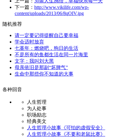
上一篇：
30条人生感悟，幸福快乐每一天
下一篇：
http://www.vikilife.com/wp-
content/uploads/2013/06/8qOIV.jpg
随机推荐
请一定要记得提醒自己要幸福
学会适时放弃
七堇年：燃烧吧，狗日的生活
不是所有的鱼都生活在同一片海里
文字：我叫刘大黑
母亲依旧是那副“坏脾气”
生命中那些你不知道的大事
各种回音
人生哲理
为人处事
职场励志
经典美文
人生哲理小故事《可怕的虚假安全》
人生哲理小故事《不要和老鼠比赛》