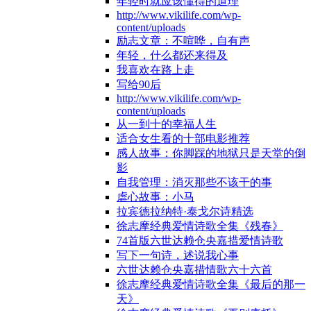
年轻时就应该懂得的道理
http://www.vikilife.com/wp-
content/uploads
励志文章：不喧哗，自有声
年轻，什么都还来得及
我喜欢在路上走
写给90后
http://www.vikilife.com/wp-
content/uploads
从一到十的幸福人生
适合女生看的十部电影推荐
感人故事：你脚踩的地狱只是天堂的倒
影
自我管理：消灭那些不该干的事
虐心故事：小马
拉宾德拉纳特·泰戈尔诗精选
徐志摩经典爱情诗歌全集《残春》
74首版六世达赖仓央嘉措爱情诗歌
写下一句诗，述说我心事
六世达赖仓央嘉措情歌六十六首
徐志摩经典爱情诗歌全集《最后的那一
天》