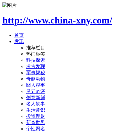
http://www.china-xny.com/
首页
发现
推荐栏目
热门标签
科技探索
考古发现
军事揭秘
奇趣动物
囧人糗事
灵异奇谈
创意新鲜
名人轶事
生活常识
投资理财
新奇世界
个性网名