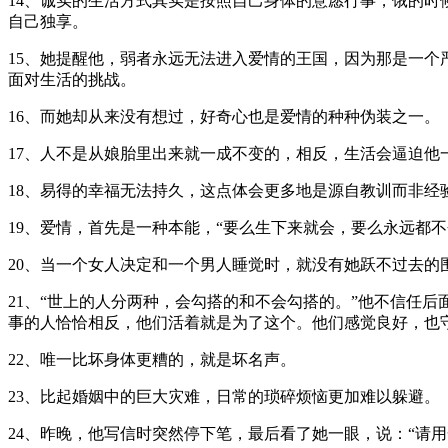
14、诚实的生活方式其实是按照自己身体的意愿行事，饿的
自己独享。
15、她提醒他，弱者永远无法进入爱情的王国，因为那是一
面对生活的挑战。
16、而她却从来没有想过，好奇心也是爱情的种种伪装之一。
17、人不是从娘胎里出来就一成不变的，相反，生活会逼迫他
18、易得的幸福无法持久，这点体会更多地是源自教训而非经
19、爱情，首先是一种本能，“要么生下来就会，要么永远都不
20、当一个女人决定和一个男人睡觉时，就没有她跃不过去
21、“世上的人分两种，会勾搭的和不会勾搭的。”他不信任
事的人恰恰相反，他们活着就是为了这个。他们感觉良好，也
22、唯一比坏身体更糟的，就是坏名声。
23、比起婚姻中的巨大灾难，日常的琐碎烦恼更加难以躲避。
24、昨晚，他写信时突然停下笔，最后看了她一眼，说：“请用