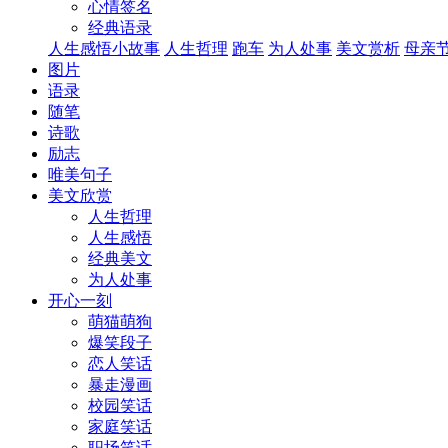
心情签名
经典语录
人生感悟小故事
人生哲理
跑车
为人处事
美文赏析
母亲
图片
语录
随笔
诗歌
励志
唯美句子
美文欣赏
人生哲理
人生感悟
经典美文
为人处事
开心一刻
萌猫萌狗
爆笑段子
恋人笑话
暴走漫画
校园笑话
家庭笑话
职场笑话