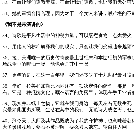
32、宿命让我们隐遁无踪。宿命让我们隐遁，也让我们无处可
33、她的审慎合情合理，因为对于一个女人来讲，最难堪的不
《我不是来演讲的》
34、诗歌是平凡生活中的神秘力量，可以烹煮食物，点燃爱火
35、用他人的标准解释我们的现实，只会让我们变得越来越陌
36、拉丁美洲唯一的历史传奇便是上世纪末和本世纪初的军事
场战争中的哪怕一场，他也会是其中一员。
37、更糟的是，在这一百年里，我们还丧失了十九世纪最可贵
38、幸好，拉美和加勒比地区还有一项决定性的储备，那是
右。它是一种抵抗文化，藏在语言的角落里，体现在手工业者
39、现实并非纸上之物，它就在我们身边，每天左右无数生
实是如此匪夷所思，生活在其中的我们，无论诗人或乞丐，战
40、到今天，大师及其作品既成为了我的守护神，也意味着
大多惨淡收场，要么不被理解，要么被人遗忘。转自佳人网