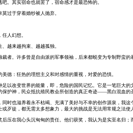
逃吧。其实宿命也就罢了，宿命感才是最恐怖的。
幸莫过于穿着婚纱被人抛弃。
，任人幻想。
生、越来越拘束、越越孤独。
独裁者。许多曾是自由派的军事领袖，后来都蜕变为专制野蛮的
的美德：狂热的理想主义和对感情的重视，对爱的恐惧。
一种足以改变世界的能量，即，危险的国民记忆。它是一笔巨大的
的保护神，民众抵抗殖民教会所创造的真正奇迹——黑白混血的
死，同时也滋养着永不枯竭、充满了美好与不幸的创作源泉，我这
士或歹徒，都无需太多想象力，最大的挑战是无法用常规之法使
获奖后压在我心头沉甸甸的责任。他们获奖，我认为是实至名归；