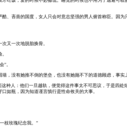
时候才吃饭，爱的时候不必撒谎。睡觉的时候也不用为了逃避可耻
个严酷、吝啬的国度，女人只会对意志坚强的男人俯首称臣。因为
一次又一次地脱胎换骨。
验。
会”。
的围墙，没有她推不倒的堡垒，也没有她抛不下的道德顾虑，事实
后面这种人：他们一旦越轨，便觉得这件事太不可思议，于是四
守口如瓶，因为知道谨言慎行是性命攸关的大事。
一枝玫瑰纪念我。”